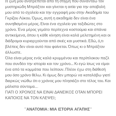
H ζωή μου ανατρέπεται από τη στιγμή που συναντάω τον
μυστηριώδη Μπράξτον και γίνεται η αιτία για την αποβολή
μου από το σχολείο και την εγγραφή μου στην Ακαδημία του
Γκρίζου Λύκου. Όμως, αυτή η ακαδημία δεν είναι ένα
συνηθισμένο μέρος. Είναι ένα σχολείο για ταξιδιώτες στο
χρόνο. Ένα μέρος γεμάτο περίτεχνα κοστούμια και σπάνια
αντικείμενα, όπου η κάθε κίνηση είναι καλά μελετημένη και οι
διάδρομοι κυριαρχούνται από σκιές και μυστικά. Εδώ, ό,τι
βλέπεις δεν είναι αυτό που φαίνεται. Όπως κι ο Μπράξτον
άλλωστε.
Όλα είναι μέρος ενός καλά κρυμμένου και περίπλοκου παζλ
που συνδέει την ιστορία και τον χρόνο... Κι εγώ ίσως να είμαι
ένα από τα κομμάτια που λείπουν. Πλέον έχω στη διάθεσή
μου όσο χρόνο θέλω. Κι όμως δεν μπορώ να καταλάβω γιατί
διαρκώς νιώθω ότι ο χρόνος μου πλησιάζει στο τέλος του. Και
μάλιστα σύντομα…
ΓΙΑΤΙ Ο ΧΡΟΝΟΣ ΝΑ ΕΙΝΑΙ ΔΑΝΕΙΚΟΣ ΟΤΑΝ ΜΠΟΡΕΙ
ΚΑΠΟΙΟΣ ΝΑ ΤΟΝ ΚΛΕΨΕΙ;
''ΑΝΑΤΟΜΙΑ: ΜΙΑ ΙΣΤΟΡΙΑ ΑΓΑΠΗΣ''