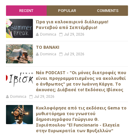
RECENT
POPULAR
COMMENTS
Ώρα για καλοκαιρινό διάλειμμα!
Ραντεβού από Σεπτέμβριο!
Dominica
Jul 29, 2026
ΤΟ ΒΑΝΑΚΙ
Dominica
Jul 29, 2026
Νέο PODCAST - "Οι μόνες διατροφές που
είναι προγραμματισμένος να ακολουθεί
ο άνθρωπος" με τον Ιωάννη Κάργα. Το
άκουσες; Διάβασέ το! Εκδόσεις Ιβίσκος
Dominica
Jul 29, 2026
Κυκλοφόρησε από τις εκδόσεις Gema το
μυθιστόρημα του γνωστού
δημοσιογράφου Γεώργιου Θ.
Συριόπουλου "El Funcionario - Ελεγεία
στην Ευρωκρατία των Βρυξελλών"