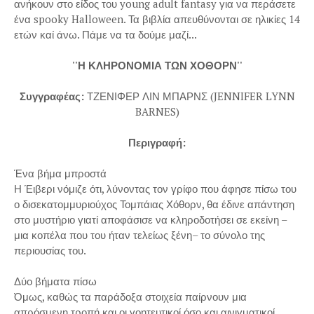
ανήκουν στο είδος του young adult fantasy για να περάσετε
ένα spooky Halloween. Τα βιβλία απευθύνονται σε ηλικίες 14
ετών καί άνω. Πάμε να τα δούμε μαζί...
''Η ΚΛΗΡΟΝΟΜΙΑ ΤΩΝ ΧΟΘΟΡΝ''
Συγγραφέας:
ΤΖΕΝΙΦΕΡ ΛΙΝ ΜΠΑΡΝΣ (JENNIFER LYNN
BARNES)
Περιγραφή:
Ένα βήμα μπροστά
Η Έιβερι νόμιζε ότι, λύνοντας τον γρίφο που άφησε πίσω του
ο δισεκατομμυριούχος Τομπάιας Χόθορν, θα έδινε απάντηση
στο μυστήριο γιατί αποφάσισε να κληροδοτήσει σε εκείνη –
μια κοπέλα που του ήταν τελείως ξένη– το σύνολο της
περιουσίας του.
Δύο βήματα πίσω
Όμως, καθώς τα παράδοξα στοιχεία παίρνουν μια
απρόσμενη τροπή και οι γοητευτικοί όσο και αινιγματικοί