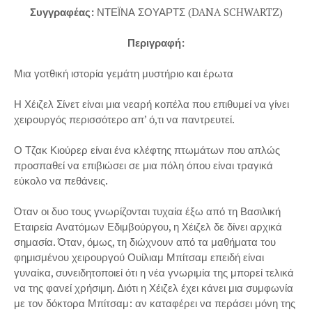
Συγγραφέας:
ΝΤΕΪΝΑ ΣΟΥΑΡΤΣ (DANA SCHWARTZ)
Περιγραφή:
Μια γοτθική ιστορία γεμάτη μυστήριο και έρωτα
Η Χέιζελ Σίνετ είναι μια νεαρή κοπέλα που επιθυμεί να γίνει
χειρουργός περισσότερο απ’ ό,τι να παντρευτεί.
Ο Τζακ Κιούρερ είναι ένα κλέφτης πτωμάτων που απλώς
προσπαθεί να επιβιώσει σε μια πόλη όπου είναι τραγικά
εύκολο να πεθάνεις.
Όταν οι δυο τους γνωρίζονται τυχαία έξω από τη Βασιλική
Εταιρεία Ανατόμων Εδιμβούργου, η Χέιζελ δε δίνει αρχικά
σημασία. Όταν, όμως, τη διώχνουν από τα μαθήματα του
φημισμένου χειρουργού Ουίλιαμ Μπίτσαμ επειδή είναι
γυναίκα, συνειδητοποιεί ότι η νέα γνωριμία της μπορεί τελικά
να της φανεί χρήσιμη. Διότι η Χέιζελ έχει κάνει μια συμφωνία
με τον δόκτορα Μπίτσαμ: αν καταφέρει να περάσει μόνη της