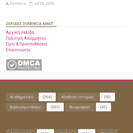
Dominica
Jul 28, 2026
ΣΕΛΊΔΕΣ DOMINICA AMAT...
Αρχική σελίδα
Πολιτική Απορρήτου
Όροι & Προϋποθέσεις
Επικοινωνία
Αισθηματικά
(264)
Αληθινές Ιστορίες
(90)
Βιβλιοπροτάσεις
(535)
Βιογραφίες
(43)