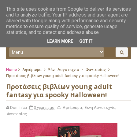
This site uses cookies from Google to deliver its services
and to analyze traffic. Your IP address and user-agent are
shared with Google along with performance and security
metrics to ensure quality of service, generate usage
statistics, and to detect and address abuse.
LEARN MORE
GOT IT
Home
Αφιέρωμα
Ξένη Λογοτεχνία
Φαντασίας
Προτάσεις βιβλίων young adult fantasy για spooky Halloween!
Προτάσεις βιβλίων young adult
fantasy για spooky Halloween!
Dominica
3 years ago
Αφιέρωμα
,
Ξένη Λογοτεχνία
,
Φαντασίας