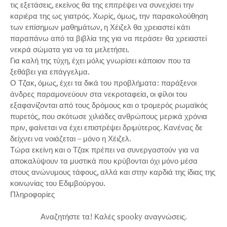
τις εξετάσεις, εκείνος θα της επιτρέψει να συνεχίσει την
καριέρα της ως γιατρός. Χωρίς, όμως, την παρακολούθηση
των επίσημων μαθημάτων, η Χέιζελ θα χρειαστεί κάτι
παραπάνω από τα βιβλία της για να περάσει· θα χρειαστεί
νεκρά σώματα για να τα μελετήσει.
Για καλή της τύχη, έχει μόλις γνωρίσει κάποιον που τα
ξεθάβει για επάγγελμα.
Ο Τζακ, όμως, έχει τα δικά του προβλήματα: παράξενοι
άνδρες παραμονεύουν στα νεκροταφεία, οι φίλοι του
εξαφανίζονται από τους δρόμους και ο τρομερός ρωμαϊκός
πυρετός, που σκότωσε χιλιάδες ανθρώπους μερικά χρόνια
πριν, φαίνεται να έχει επιστρέψει δριμύτερος. Κανένας δε
δείχνει να νοιάζεται – μόνο η Χέιζελ.
Τώρα εκείνη και ο Τζακ πρέπει να συνεργαστούν για να
αποκαλύψουν τα μυστικά που κρύβονται όχι μόνο μέσα
στους ανώνυμους τάφους, αλλά και στην καρδιά της ίδιας της
κοινωνίας του Εδιμβούργου.
Πληροφορίες
Αναζητήστε τα! Καλές spooky αναγνώσεις.