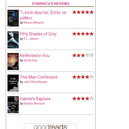
DOMINICA'S REVIEWS
Τι είναι έρωτας ζητάς να
μάθεις
by
Θεώνη Μπριλή
Fifty Shades of Grey
by
E.L. James
Reflected in You
by
Sylvia Day
This Man Confessed
by
Jodi Ellen Malpas
Gabriel's Rapture
by
Sylvain Reynard