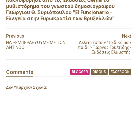
μυθιστόρημα του γνωστού δημοσιογράφου
Γεώργιου Θ. Συριόπουλου "El Funcionario -
Ελεγεία στην Ευρωκρατία των Βρυξελλών"
Previous
Next
ΝΑ ΞΕΜΠΕΡΔΕΥΟΥΜΕ ΜΕ ΤΟΝ
Δελτίο τύπου-"Το δικό μου
ΑΝΤΙΝΟΟ!
παιδί!"-Γιώργος Γουλτίδης-
Εκδόσεις Ελκυστής
Comment
s
BLOGGER
DISQUS
FACEBOOK
Δεν Υπάρχουν Σχόλια: