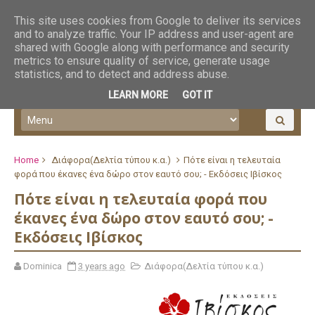
This site uses cookies from Google to deliver its services
and to analyze traffic. Your IP address and user-agent are
shared with Google along with performance and security
metrics to ensure quality of service, generate usage
statistics, and to detect and address abuse.
LEARN MORE
GOT IT
Home
Διάφορα(Δελτία τύπου κ.α.)
Πότε είναι η τελευταία
φορά που έκανες ένα δώρο στον εαυτό σου; - Εκδόσεις Ιβίσκος
Πότε είναι η τελευταία φορά που
έκανες ένα δώρο στον εαυτό σου; -
Εκδόσεις Ιβίσκος
Dominica
3 years ago
Διάφορα(Δελτία τύπου κ.α.)