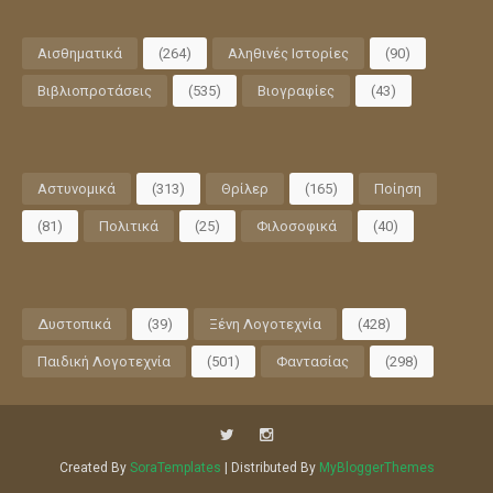
Αισθηματικά
(264)
Αληθινές Ιστορίες
(90)
Βιβλιοπροτάσεις
(535)
Βιογραφίες
(43)
Αστυνομικά
(313)
Θρίλερ
(165)
Ποίηση
(81)
Πολιτικά
(25)
Φιλοσοφικά
(40)
Δυστοπικά
(39)
Ξένη Λογοτεχνία
(428)
Παιδική Λογοτεχνία
(501)
Φαντασίας
(298)
Created By
SoraTemplates
| Distributed By
MyBloggerThemes