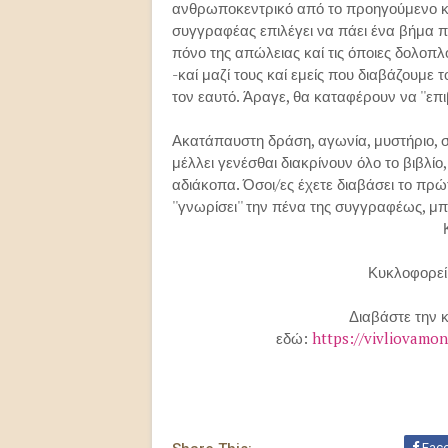
ανθρωποκεντρικό από το προηγούμενο κα
συγγραφέας επιλέγει να πάει ένα βήμα π
πόνο της απώλειας καί τις όποιες δολοπ
-καί μαζί τους καί εμείς που διαβάζουμε τ
τον εαυτό. Άραγε, θα καταφέρουν να ''επιβ
Ακατάπαυστη δράση, αγωνία, μυστήριο, σ
μέλλει γενέσθαι διακρίνουν όλο το βιβλίο
αδιάκοπα. Όσοι/ες έχετε διαβάσει το πρώ
''γνωρίσει'' την πένα της συγγραφέως, μπ
Κυκλοφορεί 
Διαβάστε την κ
εδώ:
https://vivliovamo
Fac