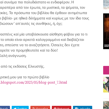
ί συνάμα πιο πολυδιάστατο κι ενδιαφέρον. Η
αραπέρα από τον έρωτα, τα μυστικά, τα ψέματα, τον
λοκίες. Τα πρόσωπα του βιβλίου θα έρθουν αντιμέτωπα
ο βιβλίο- με ηθικά διλήμματα καί κυρίως με τον ίδιο τους
ιώσουν'' απ'αυτές τις συνθήκες, ή, όχι;
ασπένς καί μία υποβόσκουσα αίσθηση φόβου για το τι
, το οποίο είναι αρκετά καλογραμμένο καί διαβάζεται
το, σπεύστε να το αναζητήσετε. Όσοι/ες δεν έχετε
ορείτε να προμηθευτείτε καί τα δύο!
Καλή ανάγνωση.
από τις εκδόσεις Ελκυστής.
ριτική μου για το πρώτο βιβλίο
n.blogspot.com/2023/05/blog-post_7.html
ebook
Twitter
Google+
Pinterest
Linkedin