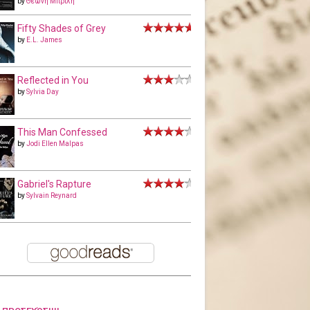
by
Θεώνη Μπριλή
Fifty Shades of Grey
by
E.L. James
Reflected in You
by
Sylvia Day
This Man Confessed
by
Jodi Ellen Malpas
Gabriel's Rapture
by
Sylvain Reynard