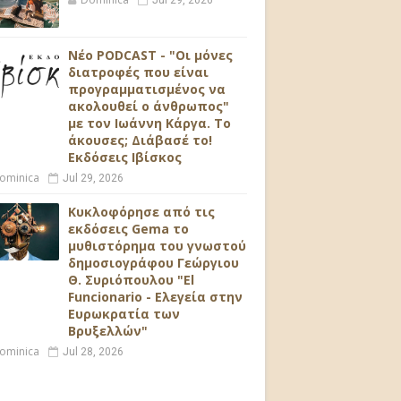
Jul 29, 2026
Νέο PODCAST - "Οι μόνες
διατροφές που είναι
προγραμματισμένος να
ακολουθεί ο άνθρωπος"
με τον Ιωάννη Κάργα. Το
άκουσες; Διάβασέ το!
Εκδόσεις Ιβίσκος
ominica
Jul 29, 2026
Κυκλοφόρησε από τις
εκδόσεις Gema το
μυθιστόρημα του γνωστού
δημοσιογράφου Γεώργιου
Θ. Συριόπουλου "El
Funcionario - Ελεγεία στην
Ευρωκρατία των
Βρυξελλών"
ominica
Jul 28, 2026