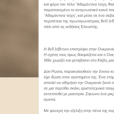
καί φέρει τον τίτλο ''Αδαμάντινα τείχη, 
παραπονεμένο το αναγνωστικό κοινό που 
''Αδαμάντινα τείχη'', καί μέσα σε ένα σε
περιπέτεια της πρωταγωνίστριας Bell Je
πάλι από τις εκδόσεις Ελκυστής.
Η Bell Jefferson επιστρέφει στην Ουκρανία
Η σχέση τους όμως δοκιμάζεται και ο Ου
Mike χωρίζει και μεταβαίνει στο Κίεβο, μα
Δύο Ρώσοι, παρακολουθούν την Emma και 
είχε δώσει στον αγαπημένο της. Ένα ντόμ
απειλεί να οδηγήσει την Ουκρανία ξανά στο
σε μια παρτίδα σκάκι, αριστοτεχνικά παιγ
αντεπιτεθεί με μαεστρία. Σηκώνει ένα μικρ
αγαπά.
Με φανερή την εξέλιξη στην πένα της συγ