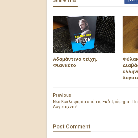
Share This:
Αδαμάντινα τείχη,
Φύλακ
Φιανκέτο
Διαβά
ελλην
λογοτ
Previous
Νέα Κυκλοφορία από τις Εκδ. Γράφημα - Πα
Λογοτεχνία!
Post
Comment