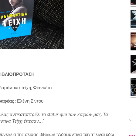
)
ΙΒΛΙΟΠΡΟΤΑΣΗ
δαμάντινα τείχη, Φιανκέτο
ραφέας:
Ελένη Σίντου
ύλας αντικατοπτρίζει το status quo των καιρών μας. Τα
ντινα Τείχη έπεσαν…"
νέχεια της σειράς βιβλίων ''Αδαμάντινα τείχη'' είναι εδώ