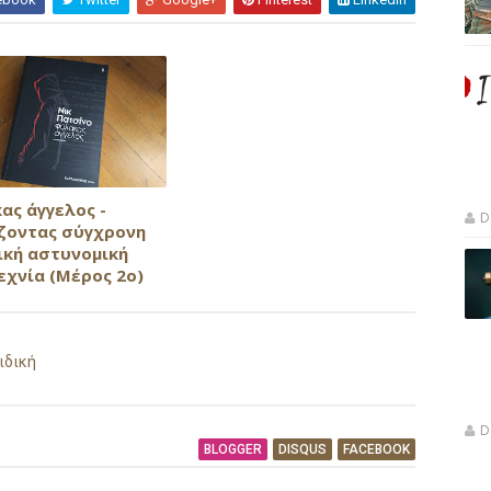
ας άγγελος -
D
ζοντας σύγχρονη
ική αστυνομική
εχνία (Μέρος 2ο)
ιδική
D
BLOGGER
DISQUS
FACEBOOK