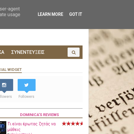
ΟΙΝΩΝΙΑ
ΠΡΟΔΗΜΟΣΙΕΥΣΗ
user-agent
rate usage
LEARN MORE
GOT IT
ΚΑ
ΣΥΝΕΝΤΕΥΞΕΙΣ
IAL WIDGET
llowers
Followers
DOMINICA'S REVIEWS
Τι είναι έρωτας ζητάς να
μάθεις