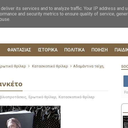
ΟΓΡΑΦΙΕΣ
ΔΥΣΤΟΠΙΚΑ
ΞΕΝΗ ΛΟΓΟΤΕΧΝΙΑ
ΦΙΛΟΣΟΦΙΚΑ
ΕΠΙΚ
deliver its services and to analyze traffic. Your IP address and 
ormance and security metrics to ensure quality of service, gene
abuse.
Ρ
ΦΑΝΤΑΣΙΑΣ
ΙΣΤΟΡΙΚΑ
ΠΟΛΙΤΙΚΑ
ΠΟΙΗΣΗ
ΠΑΙΔΙ
Ερωτικό θρίλερ
Κατασκοπικό θρίλερ
Αδαμάντινα τείχη,
SOC
ανκέτο
Fo
ιβλιοπροτάσεις
,
Ερωτικό θρίλερ
,
Κατασκοπικό θρίλερ