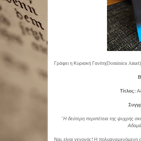
Γράφει η Κυριακή Γανίτη(Dominica Amat
Β
Τίτλος:
Α
Συγγ
''Η δεύτερη περιπέτεια της ψυχρής σκ
Αδαμά
Ναι, είναι γεγονός! Η πολυαναμενόμενη συ