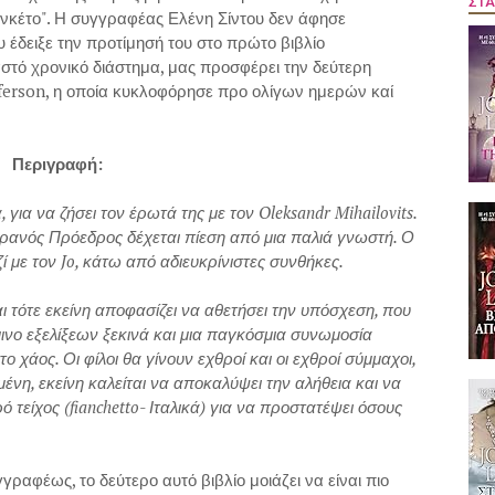
ΣΤΑ
Φιανκέτο". Η συγγραφέας Ελένη Σίντου δεν άφησε
έδειξε την προτίμησή του στο πρώτο βιβλίο
βαστό χρονικό διάστημα, μας προσφέρει την δεύτερη
fferson, η οποία κυκλοφόρησε προ ολίγων ημερών καί
Περιγραφή:
, για να ζήσει τον έρωτά της με τον Oleksandr Mihailovits.
κρανός Πρόεδρος δέχεται πίεση από μια παλιά γνωστή. Ο
ζί με τον Jo, κάτω από αδιευκρίνιστες συνθήκες.
τότε εκείνη αποφασίζει να αθετήσει την υπόσχεση, που
ινο εξελίξεων ξεκινά και μια παγκόσμια συνωμοσία
 χάος. Οι φίλοι θα γίνουν εχθροί και οι εχθροί σύμμαχοι,
μένη, εκείνη καλείται να αποκαλύψει την αλήθεια και να
ό τείχος (fianchetto- Ιταλικά) για να προστατέψει όσους
γραφέως, το δεύτερο αυτό βιβλίο μοιάζει να είναι πιο