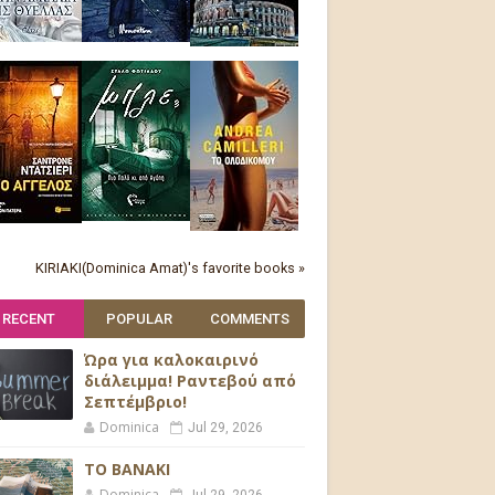
KIRIAKI(Dominica Amat)'s favorite books »
RECENT
POPULAR
COMMENTS
Ώρα για καλοκαιρινό
διάλειμμα! Ραντεβού από
Σεπτέμβριο!
Dominica
Jul 29, 2026
ΤΟ ΒΑΝΑΚΙ
Dominica