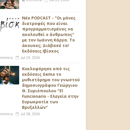
Jul 29, 2026
Νέο PODCAST - "Οι μόνες
διατροφές που είναι
προγραμματισμένος να
ακολουθεί ο άνθρωπος"
με τον Ιωάννη Κάργα. Το
άκουσες; Διάβασέ το!
Εκδόσεις Ιβίσκος
ominica
Jul 29, 2026
Κυκλοφόρησε από τις
εκδόσεις Gema το
μυθιστόρημα του γνωστού
δημοσιογράφου Γεώργιου
Θ. Συριόπουλου "El
Funcionario - Ελεγεία στην
Ευρωκρατία των
Βρυξελλών"
ominica
Jul 28, 2026