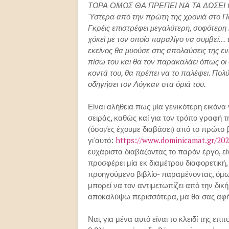
ΤΩΡΑ ΟΜΩΣ ΘΑ ΠΡΕΠΕΙ ΝΑ ΤΑ ΔΩΣΕΙ
Ύστερα από την πρώτη της χρονιά στο Π
Γκρέις επιστρέφει μεγαλύτερη, σοφότερη 
χόκεϊ με τον οποίο παραλίγο να συμβεί… τ
εκείνος θα μυούσε στις απολαύσεις της εν
πίσω του και θα τον παρακαλάει όπως οι φ
κοντά του, θα πρέπει να το παλέψει. Πολύ.
οδηγήσει τον Λόγκαν στα όριά του.
Είναι αλήθεια πως μία γενικότερη εικόνα 
σειράς, καθώς καί για τον τρόπο γραφή 
(όσοι/ες έχουμε διαβάσει) από το πρώτο β
γι'αυτό:
https://www.dominicamat.gr/202
ευχάριστα διαβάζοντας το παρόν έργο, ε
προσφέρει μία εκ διαμέτρου διαφορετική,
προηγούμενο βιβλίο- παραμένοντας, όμω
μπορεί να τον αντιμετωπίζει από την δικ
αποκαλύψω περισσότερα, μα θα σας αφήσ
Ναι, για μένα αυτό είναι το κλειδί της ε