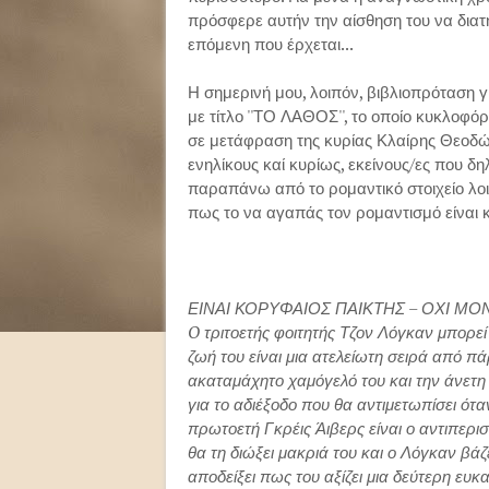
πρόσφερε αυτήν την αίσθηση του να διατη
επόμενη που έρχεται...
Η σημερινή μου, λοιπόν, βιβλιοπρόταση γ
με τίτλο ''ΤΟ ΛΑΘΟΣ'', το οποίο κυκλοφ
σε μετάφραση της κυρίας Κλαίρης Θεοδώ
ενηλίκους καί κυρίως, εκείνους/ες που δ
παραπάνω από το ρομαντικό στοιχείο λο
πως το να αγαπάς τον ρομαντισμό είναι κά
ΕΙΝΑΙ ΚΟΡΥΦΑΙΟΣ ΠΑΙΚΤΗΣ – ΟΧΙ Μ
O τριτοετής φοιτητής Τζον Λόγκαν μπορεί ν
ζωή του είναι μια ατελείωτη σειρά από πά
ακαταμάχητο χαμόγελό του και την άνετη 
για το αδιέξοδο που θα αντιμετωπίσει ότα
πρωτοετή Γκρέις Άιβερς είναι ο αντιπερ
θα τη διώξει μακριά του και ο Λόγκαν βάζε
αποδείξει πως του αξίζει μια δεύτερη ευκα