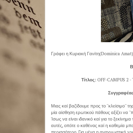
Γράφει η Κυριακή Γανίτη(Dominica Amat
Β
Τίτλος:
OFF-CAMPUS 2 - 
Συγγραφέα
Μιας καί βαζίδουμε προς το ''κλείσιμο'' 
μία αίσθηση ερωτικού πάθους αξίζει να ''
Ίσως να είναι ιδανικό καί για το ξεκίνημα
αυτές, οπότε ο καθένας καί η καθεμία μπορ
περισσότερο. Για μένα η αναγνωστική χρο