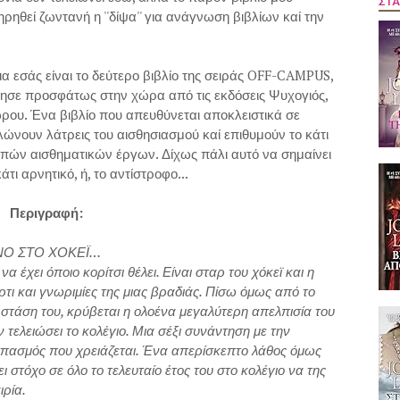
ΣΤΑ
ρηθεί ζωντανή η ''δίψα'' για ανάγνωση βιβλίων καί την
ια εσάς είναι το δεύτερο βιβλίο της σειράς OFF-CAMPUS,
όρησε προσφάτως στην χώρα από τις εκδόσεις Ψυχογιός,
ρου. Ένα βιβλίο που απευθύνεται αποκλειστικά σε
ηλώνουν λάτρεις του αισθησιασμού καί επιθυμούν το κάτι
ιπών αισθηματικών έργων. Δίχως πάλι αυτό να σημαίνει
τι αρνητικό, ή, το αντίστροφο...
Περιγραφή:
ΟΝΟ ΣΤΟ ΧΟΚΕΪ…
α έχει όποιο κορίτσι θέλει. Είναι σταρ του χόκεϊ και η
ρτι και γνωριμίες της μιας βραδιάς. Πίσω όμως από το
στάση του, κρύβεται η ολοένα μεγαλύτερη απελπισία του
ν τελειώσει το κολέγιο. Μια σέξι συνάντηση με την
ισπασμός που χρειάζεται. Ένα απερίσκεπτο λάθος όμως
ι στόχο σε όλο το τελευταίο έτος του στο κολέγιο να της
ιρία.