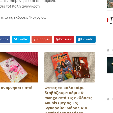
με ανυπομονησία καί τα επόμενα.
στε το! Καλή ανάγνωση.
από τις εκδόσεις Ψυχογιός.
ebook
Twitter
Google+
Pinterest
Linkedin
D
ς αναμνήσεις από
Φέτος το καλοκαίρι
διαβάζουμε κόμικ &
manga από τις εκδόσεις
D
Anubis (μέρος 2ο):
Ινγκερούα: Μέρος Α’ &
Omniscient Reader’s