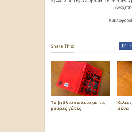
βιβλίων που έχω διαβάσει- καί αναμένω 
Αναζητή
Κυκλοφορεί 
Share This:
Fac
Το βιβλιοπωλείο με τις
Xίλιε
μαύρες γάτες
σένα