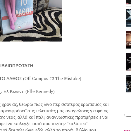
)
ΙΒΛΙΟΠΡΟΤΑΣΗ
ΤΟ ΛΑΘΟΣ (Off-Campus #2 The Mistake)
ς:
Ελ Κένεντι (Elle Kennedy)
της χρονιάς, θεωρώ πως λίγο περισσότερος ερωτισμός καί
παρεισφρήσει'' στις τελευταίες μας αναγνώσεις για φέτος.
 της νέας, αλλά καί πάλι, αναγνωστικές προτιμήσεις είναι
εί να επιλέγξει αυτό που τον/την ''καλύπτει''
νιά δεν τελειώνει εδώ, αλλά το παρόν βιβλίο μου