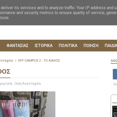
ΟΓΡΑΦΙΕΣ
ΔΥΣΤΟΠΙΚΑ
ΞΕΝΗ ΛΟΓΟΤΕΧΝΙΑ
ΦΙΛΟΣΟΦΙΚΑ
ΕΠΙΚ
deliver its services and to analyze traffic. Your IP address and 
ormance and security metrics to ensure quality of service, gene
abuse.
Ρ
ΦΑΝΤΑΣΙΑΣ
ΙΣΤΟΡΙΚΑ
ΠΟΛΙΤΙΚΑ
ΠΟΙΗΣΗ
ΠΑΙΔΙ
γοτεχνία
OFF-CAMPUS 2 - ΤΟ ΛΑΘΟΣ
SOC
ΘΟΣ
Ερωτικά
,
Ξένη Λογοτεχνία
Fo