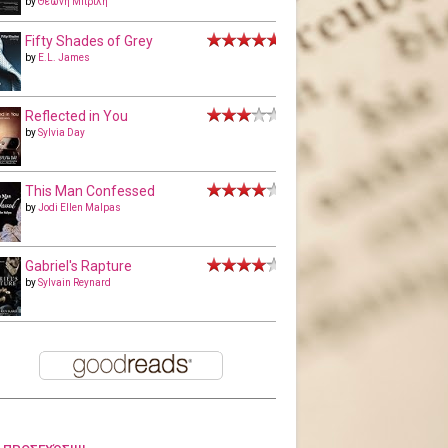
by
Θεώνη Μπριλή
Fifty Shades of Grey
by
E.L. James
Reflected in You
by
Sylvia Day
This Man Confessed
by
Jodi Ellen Malpas
Gabriel's Rapture
by
Sylvain Reynard