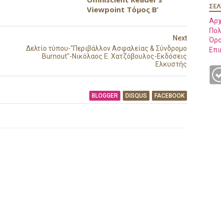
ΣΕΛ
Viewpoint Τόμος Β’
Αρχ
Πολ
Next
Όρο
|
Δελτίο τύπου-"Περιβάλλον Ασφαλείας & Σύνδρομο
Επι
Burnout"-Νικόλαος Ε. Χατζόβουλος-Εκδόσεις
Ελκυστής
BLOGGER
DISQUS
FACEBOOK