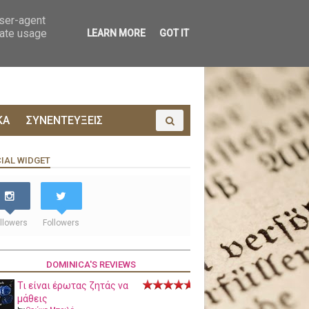
ΟΙΝΩΝΙΑ
ΠΡΟΔΗΜΟΣΙΕΥΣΗ
user-agent
rate usage
LEARN MORE
GOT IT
ΚΑ
ΣΥΝΕΝΤΕΥΞΕΙΣ
IAL WIDGET
llowers
Followers
DOMINICA'S REVIEWS
Τι είναι έρωτας ζητάς να
μάθεις