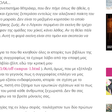
 ΟΛΑ…
ανεπιστήμιο Μπράιαρ, που δεν πήγε όπως θα ήθελε, η
και έχοντας ξεπεράσει εντελώς τον αλαζονικό παίκτη του
ο μοιραίο. Δεν είναι το μαζεμένο κοριτσάκι το οποίο
ήλικης ζωής. Αν ο Λόγκαν περιμένει ότι εκείνη θα τρέχει
αν της ομάδας του χόκεϊ, κάνει λάθος. Αν τη θέλει πάλι
 Αυτή τη φορά εκείνη είναι στο τιμόνι και σκοπεύει να
για το που θα κινηθούν όλες οι ιστορίες των βιβλίων της
της συγγραφέως τα έχουμε λάβει από την επαφή μας
ιβλίο (βλπ. εδώ την κριτική μου
3/06/off-campus-1.html
). Αυτό, όμως, που με εξέπληξε
ίναι το γεγονός πως η συγγραφέας επιλέγει να μας
 μα εξίσου ενδιαφέρουσα, ιστορία -σε σχέση με το
ς, πιστή στο ζήτημα των ερωτικών σχέσεων καί το πως
ή του ματιά κάθε άνθρωπος ξεχωριστά. Δεν θα σας
ω να τα βρείτε μόνοι/ες σας.
πιτυχίας της εν λόγω σειράς -τουλάχιστον των δύο πρώτων