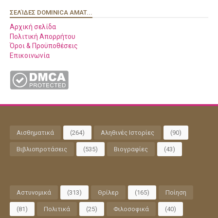
ΣΕΛΊΔΕΣ DOMINICA AMAT...
Αρχική σελίδα
Πολιτική Απορρήτου
Όροι & Προϋποθέσεις
Επικοινωνία
Αισθηματικά
(264)
Αληθινές Ιστορίες
(90)
Βιβλιοπροτάσεις
(535)
Βιογραφίες
(43)
Αστυνομικά
(313)
Θρίλερ
(165)
Ποίηση
(81)
Πολιτικά
(25)
Φιλοσοφικά
(40)