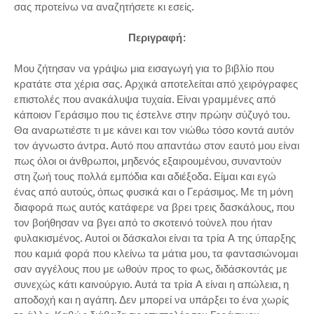
σας προτείνω να αναζητήσετε κι εσείς.
Περιγραφή:
Μου ζήτησαν να γράψω μια εισαγωγή για το βιβλίο που
κρατάτε στα χέρια σας. Αρχικά αποτελείται από χειρόγραφες
επιστολές που ανακάλυψα τυχαία. Είναι γραμμένες από
κάποιον Γεράσιμο που τις έστελνε στην πρώην σύζυγό του.
Θα αναρωτιέστε τι με κάνει και τον νιώθω τόσο κοντά αυτόν
τον άγνωστο άντρα. Αυτό που απαντάω στον εαυτό μου είναι
πως όλοι οι άνθρωποι, μηδενός εξαιρουμένου, συναντούν
στη ζωή τους πολλά εμπόδια και αδιέξοδα. Είμαι και εγώ
ένας από αυτούς, όπως φυσικά και ο Γεράσιμος. Με τη μόνη
διαφορά πως αυτός κατάφερε να βρει τρεις δασκάλους, που
τον βοήθησαν να βγει από το σκοτεινό τούνελ που ήταν
φυλακισμένος. Αυτοί οι δάσκαλοι είναι τα τρία Α της ύπαρξης
που καμιά φορά που κλείνω τα μάτια μου, τα φαντασιώνομαι
σαν αγγέλους που με ωθούν προς το φως, διδάσκοντάς με
συνεχώς κάτι καινούργιο. Αυτά τα τρία Α είναι η απώλεια, η
αποδοχή και η αγάπη. Δεν μπορεί να υπάρξει το ένα χωρίς