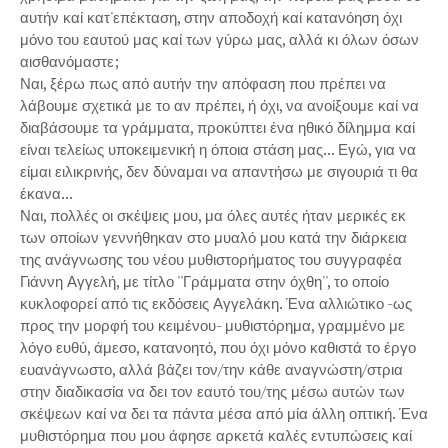
αυτήν καί κατ'επέκταση, στην αποδοχή καί κατανόηση όχι
μόνο του εαυτού μας καί των γύρω μας, αλλά κι όλων όσων
αισθανόμαστε;
Ναι, ξέρω πως από αυτήν την απόφαση που πρέπει να
λάβουμε σχετικά με το αν πρέπει, ή όχι, να ανοίξουμε καί να
διαβάσουμε τα γράμματα, προκύπτει ένα ηθικό δίλημμα καί
είναι τελείως υποκειμενική η όποια στάση μας... Εγώ, για να
είμαι ειλικρινής, δεν δύναμαι να απαντήσω με σιγουριά τι θα
έκανα...
Ναι, πολλές οι σκέψεις μου, μα όλες αυτές ήταν μερικές εκ
των οποίων γεννήθηκαν στο μυαλό μου κατά την διάρκεια
της ανάγνωσης του νέου μυθιστορήματος του συγγραφέα
Γιάννη Αγγελή, με τίτλο ''Γράμματα στην όχθη'', το οποίο
κυκλοφορεί από τις εκδόσεις Αγγελάκη. Ένα αλλιώτικο -ως
προς την μορφή του κειμένου- μυθιστόρημα, γραμμένο με
λόγο ευθύ, άμεσο, κατανοητό, που όχι μόνο καθιστά το έργο
ευανάγνωστο, αλλά βάζει τον/την κάθε αναγνώστη/στρια
στην διαδικασία να δει τον εαυτό του/της μέσω αυτών των
σκέψεων καί να δει τα πάντα μέσα από μία άλλη οπτική. Ένα
μυθιστόρημα που μου άφησε αρκετά καλές εντυπώσεις καί