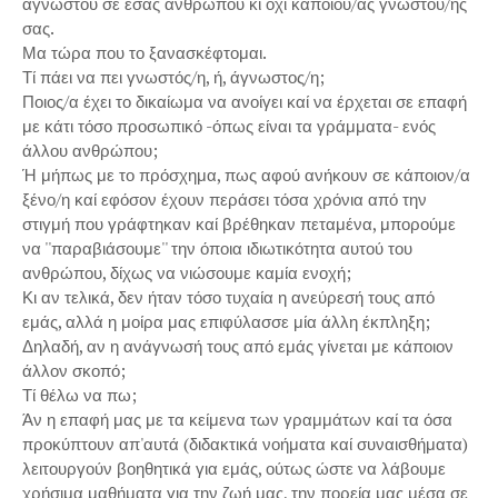
αγνώστου σε εσάς ανθρώπου κι όχι κάποιου/ας γνωστού/ης
σας.
Μα τώρα που το ξανασκέφτομαι.
Τί πάει να πει γνωστός/η, ή, άγνωστος/η;
Ποιος/α έχει το δικαίωμα να ανοίγει καί να έρχεται σε επαφή
με κάτι τόσο προσωπικό -όπως είναι τα γράμματα- ενός
άλλου ανθρώπου;
Ή μήπως με το πρόσχημα, πως αφού ανήκουν σε κάποιον/α
ξένο/η καί εφόσον έχουν περάσει τόσα χρόνια από την
στιγμή που γράφτηκαν καί βρέθηκαν πεταμένα, μπορούμε
να ''παραβιάσουμε'' την όποια ιδιωτικότητα αυτού του
ανθρώπου, δίχως να νιώσουμε καμία ενοχή;
Κι αν τελικά, δεν ήταν τόσο τυχαία η ανεύρεσή τους από
εμάς, αλλά η μοίρα μας επιφύλασσε μία άλλη έκπληξη;
Δηλαδή, αν η ανάγνωσή τους από εμάς γίνεται με κάποιον
άλλον σκοπό;
Τί θέλω να πω;
Άν η επαφή μας με τα κείμενα των γραμμάτων καί τα όσα
προκύπτουν απ'αυτά (διδακτικά νοήματα καί συναισθήματα)
λειτουργούν βοηθητικά για εμάς, ούτως ώστε να λάβουμε
χρήσιμα μαθήματα για την ζωή μας, την πορεία μας μέσα σε