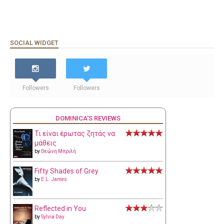
SOCIAL WIDGET
Followers
Followers
DOMINICA'S REVIEWS
Τι είναι έρωτας ζητάς να
μάθεις
by
Θεώνη Μπριλή
Fifty Shades of Grey
by
E.L. James
Reflected in You
by
Sylvia Day