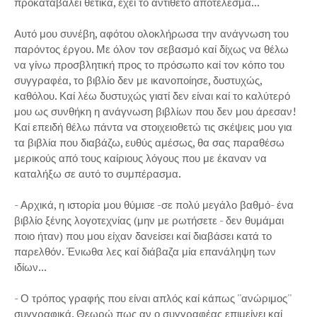
προκαταβάλει θετικά, έχει το αντίθετο αποτέλεσμα...
Αυτό μου συνέβη, αφότου ολοκλήρωσα την ανάγνωση του
παρόντος έργου. Με όλον τον σεβασμό καί δίχως να θέλω
να γίνω προσβλητική προς το πρόσωπο καί τον κόπο του
συγγραφέα, το βιβλίο δεν με ικανοποίησε, δυστυχώς,
καθόλου. Καί λέω δυστυχώς γιατί δεν είναι καί το καλύτερό
μου ως συνθήκη η ανάγνωση βιβλίων που δεν μου άρεσαν!
Καί επειδή θέλω πάντα να στοιχειοθετώ τις σκέψεις μου για
τα βιβλία που διαβάζω, ευθύς αμέσως, θα σας παραθέσω
μερικούς από τους καίριους λόγους που με έκαναν να
καταλήξω σε αυτό το συμπέρασμα.
- Αρχικά, η ιστορία μου θύμισε -σε πολύ μεγάλο βαθμό- ένα
βιβλίο ξένης λογοτεχνίας (μην με ρωτήσετε - δεν θυμάμαι
ποιο ήταν) που μου είχαν δανείσει καί διαβάσει κατά το
παρελθόν. Ένιωθα λες καί διάβαζα μία επανάληψη των
ιδίων...
- Ο τρόπος γραφής που είναι απλός καί κάπως ''ανώριμος''
συγγραφικά. Θεωρώ πως αν ο συγγραφέας επιμείνει καί