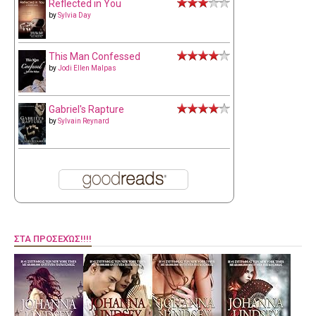
Reflected in You
by
Sylvia Day
This Man Confessed
by
Jodi Ellen Malpas
Gabriel's Rapture
by
Sylvain Reynard
ΣΤΑ ΠΡΟΣΕΧΏΣ!!!!