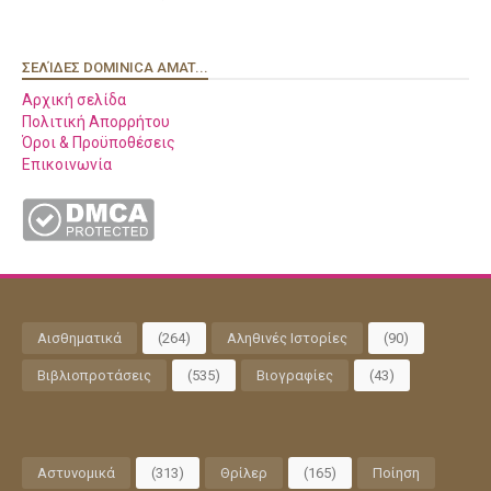
ΣΕΛΊΔΕΣ DOMINICA AMAT...
Αρχική σελίδα
Πολιτική Απορρήτου
Όροι & Προϋποθέσεις
Επικοινωνία
Αισθηματικά
(264)
Αληθινές Ιστορίες
(90)
Βιβλιοπροτάσεις
(535)
Βιογραφίες
(43)
Αστυνομικά
(313)
Θρίλερ
(165)
Ποίηση