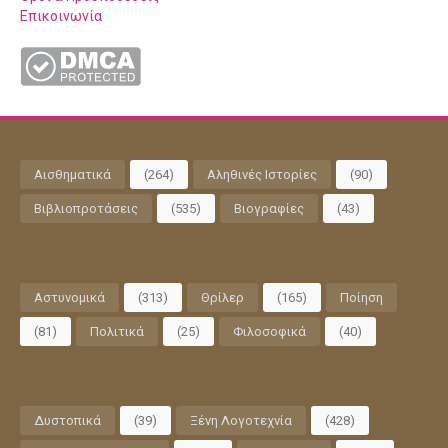
Επικοινωνία
Αισθηματικά
(264)
Αληθινές Ιστορίες
(90)
Βιβλιοπροτάσεις
(535)
Βιογραφίες
(43)
Αστυνομικά
(313)
Θρίλερ
(165)
Ποίηση
(81)
Πολιτικά
(25)
Φιλοσοφικά
(40)
Δυστοπικά
(39)
Ξένη Λογοτεχνία
(428)