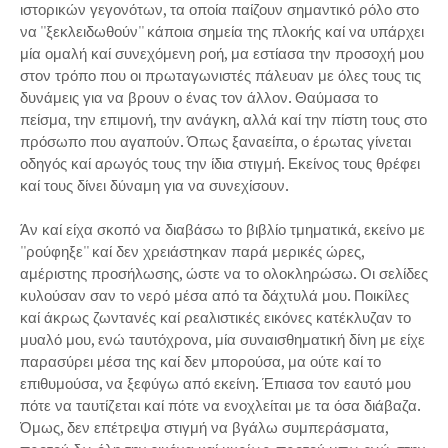
ιστορικών γεγονότων, τα οποία παίζουν σημαντικό ρόλο στο
να ''ξεκλειδωθούν'' κάποια σημεία της πλοκής καί να υπάρχει
μία ομαλή καί συνεχόμενη ροή, μα εστίασα την προσοχή μου
στον τρόπο που οι πρωταγωνιστές πάλευαν με όλες τους τις
δυνάμεις για να βρουν ο ένας τον άλλον. Θαύμασα το
πείσμα, την επιμονή, την ανάγκη, αλλά καί την πίστη τους στο
πρόσωπο που αγαπούν. Όπως ξαναείπα, ο έρωτας γίνεται
οδηγός καί αρωγός τους την ίδια στιγμή. Εκείνος τους θρέφει
καί τους δίνει δύναμη για να συνεχίσουν.
Άν καί είχα σκοπό να διαβάσω το βιβλίο τμηματικά, εκείνο με
''ρούφηξε'' καί δεν χρειάστηκαν παρά μερικές ώρες,
αμέριστης προσήλωσης, ώστε να το ολοκληρώσω. Οι σελίδες
κυλούσαν σαν το νερό μέσα από τα δάχτυλά μου. Ποικίλες
καί άκρως ζωντανές καί ρεαλιστικές εικόνες κατέκλυζαν το
μυαλό μου, ενώ ταυτόχρονα, μία συναισθηματική δίνη με είχε
παρασύρει μέσα της καί δεν μπορούσα, μα ούτε καί το
επιθυμούσα, να ξεφύγω από εκείνη. Έπιασα τον εαυτό μου
πότε να ταυτίζεται καί πότε να ενοχλείται με τα όσα διάβαζα.
Όμως, δεν επέτρεψα στιγμή να βγάλω συμπεράσματα,