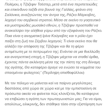
Πολέμου, η Τζόζεφιν Τσέστερ, μετά από ένα περιπετειώδες
και επικίνδυνο ταξίδι στα βουνά της Γαλλίας, φτάνει στη
Σαλόνικα, αναζητώντας τον άντρα της, Ράζκο Μάρκοβιτς,
λοχαγό του σερβικού στρατού. Μέσα σε εκείνο το γοητευτικό
και μυστηριώδες μωσαϊκό εθνών, η Τζόζεφιν προσπαθεί να
ανακαλύψει την αλήθεια γύρω από την εξαφάνιση του Ράζκο.
Ποια είναι η αινιγματική Ιρίνα Κούγιοβιτς και τι ρόλο έχει
παίξει στη ζωή του Σέρβου λοχαγού; Τι είναι εκείνο που θα
αλλάξει την απόφαση της Τζόζεφιν και θα τη φέρει
αντιμέτωπη με το πεπρωμένο της; Ενάντια σε μια θυελλώδη
και ανατρεπτική εποχή, η Τζόζεφιν μάχεται να σταθεί όρθια,
έχοντας πάντα ακλόνητη μέσα της την πίστη της στη δύναμη
της αγάπης. Θα καταφέρει άραγε να ενώσει τα κομμάτια του
σπασμένου φυλαχτού;"
(Περίληψη οπισθοφύλλου)
Με τον πόλεμο να μαίνεται καί να παίρνει μεγαλύτερες
διαστάσεις από χώρα σε χώρα καί με την εμπιστοσύνη σε
πρόσωπα οικεία να φαίνεται πώς κλονίζεται, θα κατάφερνε
να επιβιώσει η αγάπη των πρωταγωνιστών μας; Για να είμαι,
απολύτως, ειλικρινής, δεν στάθηκα τόσο στην εξιστόρηση των