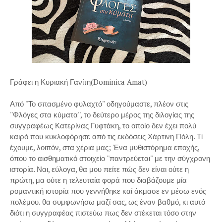
Γράφει η Κυριακή Γανίτη(Dominica Amat)
Από ''Το σπασμένο φυλαχτό'' οδηγούμαστε, πλέον στις
''Φλόγες στα κύματα'', το δεύτερο μέρος της διλογίας της
συγγραφέως Κατερίνας Γυφτάκη, το οποίο δεν έχει πολύ
καιρό που κυκλοφόρησε από τις εκδόσεις Χάρτινη Πόλη. Τί
έχουμε, λοιπόν, στα χέρια μας; Ένα μυθιστόρημα εποχής,
όπου το αισθηματικό στοιχείο ''παντρεύεται'' με την σύγχρονη
ιστορία. Ναι, εύλογα, θα μου πείτε πώς δεν είναι ούτε η
πρώτη, μα ούτε η τελευταία φορά που διαβάζουμε μία
ρομαντική ιστορία που γεννήθηκε καί άκμασε εν μέσω ενός
πολέμου. θα συμφωνήσω μαζί σας, ως έναν βαθμό, κι αυτό
διότι η συγγραφέας πιστεύω πως δεν στέκεται τόσο στην