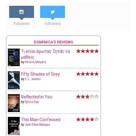
Followers
Followers
DOMINICA'S REVIEWS
Τι είναι έρωτας ζητάς να
μάθεις
by
Θεώνη Μπριλή
Fifty Shades of Grey
by
E.L. James
Reflected in You
by
Sylvia Day
This Man Confessed
by
Jodi Ellen Malpas