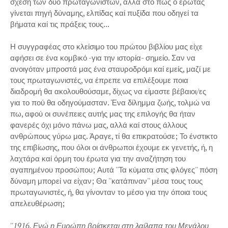
σχέση των δύο πρωταγωνιστών, αλλά στο πώς ο έρωτας
γίνεται πηγή δύναμης, ελπίδας καί πυξίδα που οδηγεί τα
βήματα καί τις πράξεις τους...
Η συγγραφέας στο κλείσιμο του πρώτου βιβλίου μας είχε
αφήσει σε ένα κομβικό -για την ιστορία- σημείο. Σαν να
ανοιγόταν μπροστά μας ένα σταυροδρόμι καί εμείς, μαζί με
τους πρωταγωνιστές, να έπρεπε να επιλέξουμε ποια
διαδρομή θα ακολουθούσαμε, δίχως να είμαστε βέβαιοι/ες
για το πού θα οδηγούμασταν. Ένα δίλημμα ζωής, τολμώ να
πω, αφού οι συνέπειες αυτής μας της επιλογής θα ήταν
φανερές όχι μόνο πάνω μας, αλλά καί στους άλλους
ανθρώπους γύρω μας. Άραγε, τί θα επικρατούσε; Το ένστικτο
της επιβίωσης, που όλοι οι άνθρωποι έχουμε εκ γενετής, ή, η
λαχτάρα καί όρμη του έρωτα για την αναζήτηση του
αγαπημένου προσώπου; Αυτά ''Τα κύματα στις φλόγες'' πόση
δύναμη μπορεί να είχαν; Θα ''κατάπιναν'' μέσα τους τους
πρωταγωνιστές, ή, θα γίνονταν το μέσο για την όποια τους
απελευθέρωση;
''1916. Ενώ η Ευρώπη βρίσκεται στη λαίλαπα του Μεγάλου