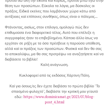
προτού δω όλη την εικόνα καί κυρίως, προτού μπω εγώ στην
θέση των προσώπων. Εύκολα τα λόγια, μα δύσκολες οι
πράξεις. Ειδικά εκείνες που λαμβάνουν χώρα κάτω από
αντίξοοες καί επίπονες συνθήκες, όπως είναι ο πόλεμος...
Φτάνοντας, αισίως, στον επίλογο, ομολογώ πώς δεν
επιθυμούσα ένα διαφορετικό τέλος. Αυτό που επέλεξε η
συγγραφέας ήταν το επιβεβλημένο. Κάποιο άλλο ίσως να
ερχόταν σε ρήξη με τα όσα πρέσβευε η παρούσα υπόθεση,
αλλά καί οι πράξεις των προσώπων. Φυσικά καί δεν θα σας
το αποκαλύψω, μα θα σας προτρέψω να αναζητήσετε καί να
διαβάσετε το βιβλίο!
Καλή ανάγνωση.
Κυκλοφορεί από τις εκδόσεις Χάρτινη Πόλη.
Καί για όσους/ες δεν έχετε διαβάσει το πρώτο βιβλίο ''Το
σπασμένο φυλαχτό'', διαβάστε την κριτική μου γι'αυτό
εδώ:
https://www.dominicamat.gr/2023/07/blog-
post_4.html