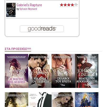
Gabriel's Rapture
by
Sylvain Reynard
ΣΤΑ ΠΡΟΣΕΧΏΣ!!!!