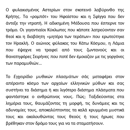
Ο φυλακισμένος Αστερίων στον σκοτεινό λαβύρινθο της
Κρήτης. Τα «ρομπότ» του Ηφαίστου και η Σφίγγα που δεν
άντεξε την ντροπή. Η αδικημένη Μέδουσα που έσπερνε τον
τρόμο. Οι γιγαντιαίοι Κύκλωπες που κάποτε λατρεύονταν σαν
θεοί και η διαβόητη «μητέρα των τεράτων» που ερωτεύτηκε
τον Ηρακλή. Ο αιώνιος φύλακας του Κάτω Κόσμου, η Λάμια
που έψαχνε να τραφεί από τους ζωντανούς και οι
θανατηφόρες Σειρήνες που ποτέ δεν έμοιαζαν με τις γοργόνες
των παραμυθιών...
Το
Εγχειρίδιο μυθικών πλασμάτων
σάς μεταφέρει στον
απέραντο κόσμο των αρχαίων ελληνικών μύθων και σας
συστήνει τα διάσημα ή και λιγότερο διάσημα πλάσματα που
φαντάστηκε ο ανθρώπινος νους. Πώς; Ταξιδεύοντας στα
λημέρια τους, θαυμάζοντας τη μορφή, τις δυνάμεις και τις
αδυναμίες τους, αποκαλύπτοντας τα καλά κρυμμένα μυστικά
τους και ακολουθώντας τους θεούς ή τους ήρωες που
βρέθηκαν στον δρόμο τους για να τα σταματήσουν.