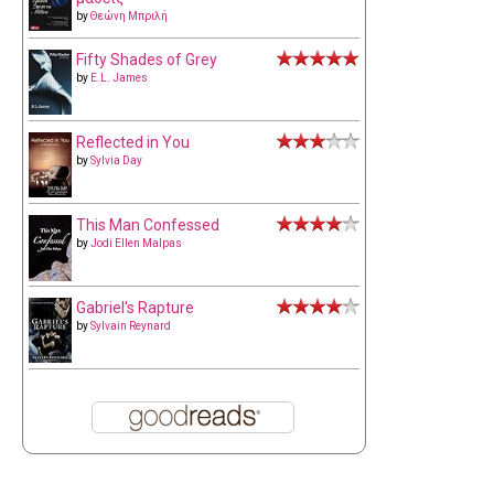
by
Θεώνη Μπριλή
Fifty Shades of Grey
by
E.L. James
Reflected in You
by
Sylvia Day
This Man Confessed
by
Jodi Ellen Malpas
Gabriel's Rapture
by
Sylvain Reynard