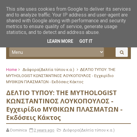
This site uses cookies from Google to deliver its services
and to analyze traffic. Your IP address and user-agent are
shared with Google along with performance and security
metrics to ensure quality of service, generate usage
statistics, and to detect and address abuse.
LEARN MORE
GOT IT
Home
Διάφορα(Δελτία τύπου κ.α.)
ΔΕΛΤΙΟ ΤΥΠΟΥ: ΤΗΕ
ΜΥΤΗOLOGIST ΚΩΝΣΤΑΝΤΙΝΟΣ ΛΟΥΚΟΠΟΥΛΟΣ - Εγχειρίδιο
ΜΥΘΙΚΩΝ ΠΛΑΣΜΑΤΩΝ - Εκδόσεις Κάκτος
ΔΕΛΤΙΟ ΤΥΠΟΥ: ΤΗΕ ΜΥΤΗOLOGIST
ΚΩΝΣΤΑΝΤΙΝΟΣ ΛΟΥΚΟΠΟΥΛΟΣ -
Εγχειρίδιο ΜΥΘΙΚΩΝ ΠΛΑΣΜΑΤΩΝ -
Εκδόσεις Κάκτος
Dominica
2 years ago
Διάφορα(Δελτία τύπου κ.α.)