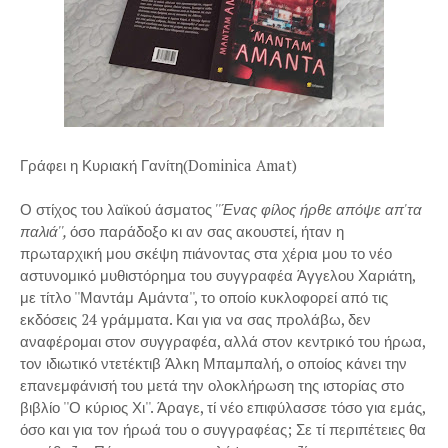
Γράφει η Κυριακή Γανίτη(Dominica Amat)
Ο στίχος του λαϊκού άσματος
''Ένας φίλος ήρθε απόψε απ'τα
παλιά'',
όσο παράδοξο κι αν σας ακουστεί, ήταν η
πρωταρχική μου σκέψη πιάνοντας στα χέρια μου το νέο
αστυνομικό μυθιστόρημα του συγγραφέα Άγγελου Χαριάτη,
με τίτλο ''Μαντάμ Αμάντα'', το οποίο κυκλοφορεί από τις
εκδόσεις 24 γράμματα. Και για να σας προλάβω, δεν
αναφέρομαι στον συγγραφέα, αλλά στον κεντρικό του ήρωα,
τον ιδιωτικό ντετέκτιβ Άλκη Μπαμπαλή, ο οποίος κάνει την
επανεμφάνισή του μετά την ολοκλήρωση της ιστορίας στο
βιβλίο ''Ο κύριος Χι''. Άραγε, τί νέο επιφύλασσε τόσο για εμάς,
όσο και για τον ήρωά του ο συγγραφέας; Σε τί περιπέτειες θα