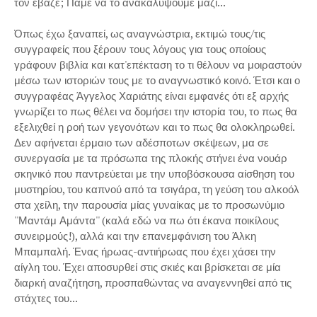
τον έβαζε; Πάμε να το ανακαλύψουμε μαζί...
Όπως έχω ξαναπεί, ως αναγνώστρια, εκτιμώ τους/τις
συγγραφείς που ξέρουν τους λόγους για τους οποίους
γράφουν βιβλία και κατ'επέκταση το τι θέλουν να μοιραστούν
μέσω των ιστοριών τους με το αναγνωστικό κοινό. Έτσι και ο
συγγραφέας Άγγελος Χαριάτης είναι εμφανές ότι εξ αρχής
γνωρίζει το πως θέλει να δομήσει την ιστορία του, το πως θα
εξελιχθεί η ροή των γεγονότων και το πως θα ολοκληρωθεί.
Δεν αφήνεται έρμαιο των αδέσποτων σκέψεων, μα σε
συνεργασία με τα πρόσωπα της πλοκής στήνει ένα νουάρ
σκηνικό που παντρεύεται με την υποβόσκουσα αίσθηση του
μυστηρίου, του καπνού από τα τσιγάρα, τη γεύση του αλκοόλ
στα χείλη, την παρουσία μίας γυναίκας με το προσωνύμιο
''Μαντάμ Αμάντα'' (καλά εδώ να πω ότι έκανα ποικίλους
συνειρμούς!), αλλά και την επανεμφάνιση του Άλκη
Μπαμπαλή. Ένας ήρωας-αντιήρωας που έχει χάσει την
αίγλη του. Έχει αποσυρθεί στις σκιές και βρίσκεται σε μία
διαρκή αναζήτηση, προσπαθώντας να αναγεννηθεί από τις
στάχτες του...