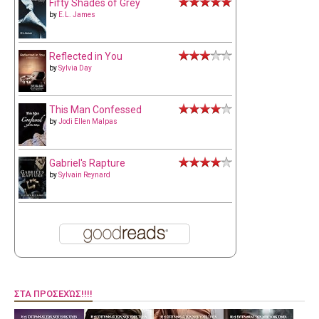
Fifty Shades of Grey
by
E.L. James
Reflected in You
by
Sylvia Day
This Man Confessed
by
Jodi Ellen Malpas
Gabriel's Rapture
by
Sylvain Reynard
ΣΤΑ ΠΡΟΣΕΧΏΣ!!!!