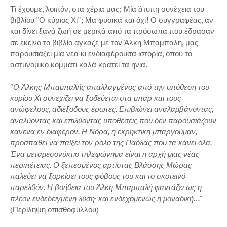
Τί έχουμε, λοιπόν, στα χέρια μας; Μία άτυπη συνέχεια του
βιβλίου ''Ο κύριος Χι''; Μα φυσικά και όχι! Ο συγγραφέας, αν
και δίνει ξανά ζωή σε μερικά από τα πρόσωπα που έδρασαν
σε εκείνο το βιβλίο αγκαζέ με τον Άλκη Μπαμπαλή, μας
παρουσιάζει μία νέα κι ενδιαφέρουσα ιστορία, όπου το
αστυνομικό κομμάτι καλά κρατεί τα ηνία.
''Ο Άλκης Μπαμπαλής απαλλαγμένος από την υπόθεση του
κυρίου Χι συνεχίζει να ξοδεύεται στα μπαρ και τους
ανώφελους, αδιέξοδους έρωτες. Επιβιώνει αναλαμβάνοντας,
αναλύοντας και επιλύοντας υποθέσεις που δεν παρουσιάζουν
κανένα εν διαφέρον. Η Νόρα, η εκρηκτική μπαργούμαν,
προσπαθεί να παίξει τον ρόλο της Παόλας που τα κάνει όλα.
Ένα μεταμεσονύκτιο τηλεφώνημα είναι η αρχή μιας νέας
περιπέτειας. Ο ξεπεσμένος αρτίστας Βλάσσης Μώρας
παλεύει να ξορκίσει τους φόβους του και το σκοτεινό
παρελθόν. Η βοήθεια του Άλκη Μπαμπαλή φαντάζει ως η
πλέον ενδεδειγμένη λύση· και ενδεχομένως η μοναδική…"
(Περίληψη οπισθοφύλλου)