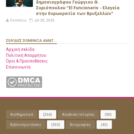
δημοσιογράφου Γεώργιου Θ.
Συριόπουλου "El Funcionario - Ελεγεία
στην Ευρωκρατία των Βρυξελλών"
Dominica
Jul 28, 2026
ΣΕΛΊΔΕΣ DOMINICA AMAT...
Αρχική σελίδα
Πολιτική Απορρήτου
Όροι & Προϋποθέσεις
Επικοινωνία
Αισθηματικά
(264)
Αληθινές Ιστορίες
(90)
Βιβλιοπροτάσεις
(535)
Βιογραφίες
(43)