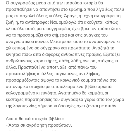
Ο συγγραφέας μέσα από την παρούσα ιστορία θα
προσπαθήσει να απαντήσει στο ερώτημα που λίγο έως πολύ
μας απασχολεί όλους κι όλες. Άραγε, η τέχνη αντιγράφει τη
ζωή, ή, το αντίστροφο; Ναι, ομολογώ ότι ακούγεται κάπως
κλισέ όλο αυτό, μα ο συγγραφέας έχει βρει τον τρόπο ώστε
να το προσαρμόζει στο σήμερα και στις ανάγκες του
αναγνωστικού κοινού. Μετατρέπει αυτό το αναμενόμενο κι
χιλιοειπωμένο σε σύγχρονο και πρωτότυπο. Αναζητά τα
κίνητρα πίσω από διάφορες ανθρώπινες πράξεις. Εξετάζει
ανθρώπινους χαρακτήρες, πάθη, λάθη, όνειρα, στόχους κι
άλλα. Προσπαθεί να αποτινάξει από πάνω του
προκαταλήψεις κι άλλες παγιωμένες αντιλήψεις,
προσαρμόζοντας άψογα το κοινωνικό κομμάτι πάνω στο
αστυνομικό στοιχείο με αποτέλεσμα ένα βιβλίο αρκετά
καλογραμμένο κι ευνόητο. Αγαπημένο δε κομμάτι, οι
εύστοχες παρατηρήσεις του συγγραφέα γύρω από τον χώρο
της λογοτεχνίας σήμερα κι όσους/ες σχετίζονται με αυτόν.
Λοιπά θετικά στοιχεία βιβλίου:
- Άρτια σκιαγράφηση προσώπων,