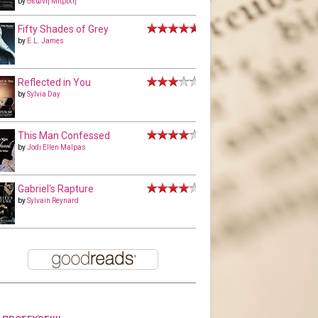
by
Θεώνη Μπριλή
Fifty Shades of Grey
by
E.L. James
Reflected in You
by
Sylvia Day
This Man Confessed
by
Jodi Ellen Malpas
Gabriel's Rapture
by
Sylvain Reynard