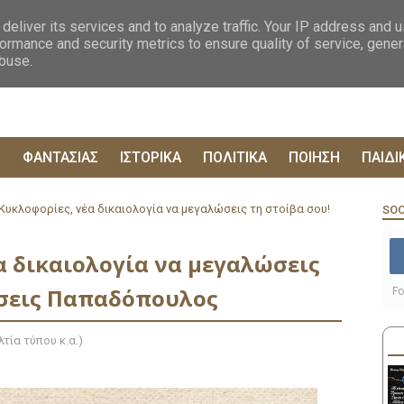
ΟΓΡΑΦΙΕΣ
ΔΥΣΤΟΠΙΚΑ
ΞΕΝΗ ΛΟΓΟΤΕΧΝΙΑ
ΦΙΛΟΣΟΦΙΚΑ
ΕΠΙΚ
deliver its services and to analyze traffic. Your IP address and 
ormance and security metrics to ensure quality of service, gene
abuse.
Ρ
ΦΑΝΤΑΣΙΑΣ
ΙΣΤΟΡΙΚΑ
ΠΟΛΙΤΙΚΑ
ΠΟΙΗΣΗ
ΠΑΙΔΙ
Κυκλοφορίες, νέα δικαιολογία να μεγαλώσεις τη στοίβα σου!
SOC
α δικαιολογία να μεγαλώσεις
όσεις Παπαδόπουλος
Fo
τία τύπου κ.α.)