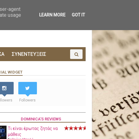
ΟΙΝΩΝΙΑ
ΠΡΟΔΗΜΟΣΙΕΥΣΗ
user-agent
rate usage
LEARN MORE
GOT IT
ΚΑ
ΣΥΝΕΝΤΕΥΞΕΙΣ
IAL WIDGET
llowers
Followers
DOMINICA'S REVIEWS
Τι είναι έρωτας ζητάς να
μάθεις