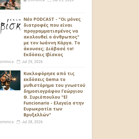
Jul 29, 2026
Νέο PODCAST - "Οι μόνες
διατροφές που είναι
προγραμματισμένος να
ακολουθεί ο άνθρωπος"
με τον Ιωάννη Κάργα. Το
άκουσες; Διάβασέ το!
Εκδόσεις Ιβίσκος
ominica
Jul 29, 2026
Κυκλοφόρησε από τις
εκδόσεις Gema το
μυθιστόρημα του γνωστού
δημοσιογράφου Γεώργιου
Θ. Συριόπουλου "El
Funcionario - Ελεγεία στην
Ευρωκρατία των
Βρυξελλών"
ominica
Jul 28, 2026