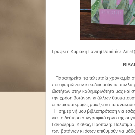
Γράφει η Κυριακή Γανίτη(Dominica Amat
ΒΙΒΛΙ
Παρατηρείται τα τελευταία χρόνια,μία 
που φυτρώνουν κι ευδοκιμούν σε πολλά 
ιδιοτήτων στην καθημερινότητά μας καί σ
την χρήση βοτάνων κι άλλων θαυματουργώ
οι περισσότεροι/ες μοιάζει να τα ανακά
Η σημερινή μου βιβλιοπρόταση για εσάς 
για το δεύτερο συγγραφικό έργο της συγ
Γανόδερμα, Κίσθος, Πρόπολη: Πολύτιμα μυ
των βοτάνων κι όσων επιθυμούν να μάθο