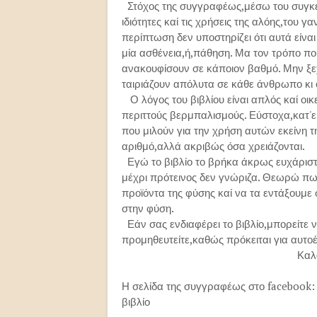
Στόχος της συγγραφέως,μέσω του συγκεκρ
ιδιότητες καί τις χρήσεις της αλόης,του 
περίπτωση δεν υποστηρίζει ότι αυτά είν
μία ασθένεια,ή,πάθηση. Μα τον τρόπο πο
ανακουφίσουν σε κάποιον βαθμό. Μην ξεχ
ταιριάζουν απόλυτα σε κάθε άνθρωπο κι 
Ο λόγος του βιβλίου είναι απλός καί οικ
περιττούς βερμπαλισμούς. Εύστοχα,κατ'
που μιλούν για την χρήση αυτών εκείνη τ
αριθμό,αλλά ακριβώς όσα χρειάζονται.
Εγώ το βιβλίο το βρήκα άκρως ευχάριστο
μέχρι πρότεινος δεν γνώριζα. Θεωρώ πω
προϊόντα της φύσης καί να τα εντάξουμε
στην φύση.
Εάν σας ενδιαφέρει το βιβλίο,μπορείτε ν
προμηθευτείτε,καθώς πρόκειται για αυτο
Καλά σας αναγ
Η σελίδα της συγγραφέως στο facebook:
βιβλίο