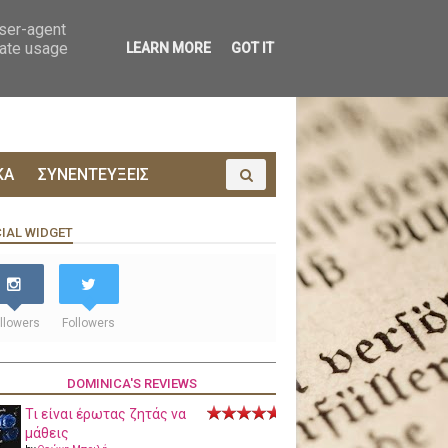
ΟΙΝΩΝΙΑ
ΠΡΟΔΗΜΟΣΙΕΥΣΗ
user-agent
rate usage
LEARN MORE
GOT IT
ΚΑ
ΣΥΝΕΝΤΕΥΞΕΙΣ
IAL WIDGET
llowers
Followers
DOMINICA'S REVIEWS
Τι είναι έρωτας ζητάς να
μάθεις