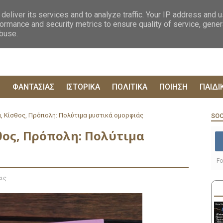
ΟΓΡΑΦΙΕΣ
ΔΥΣΤΟΠΙΚΑ
ΞΕΝΗ ΛΟΓΟΤΕΧΝΙΑ
ΦΙΛΟΣΟΦΙΚΑ
ΕΠΙΚ
deliver its services and to analyze traffic. Your IP address and 
ormance and security metrics to ensure quality of service, gene
abuse.
Ρ
ΦΑΝΤΑΣΙΑΣ
ΙΣΤΟΡΙΚΑ
ΠΟΛΙΤΙΚΑ
ΠΟΙΗΣΗ
ΠΑΙΔΙ
, Κίσθος, Πρόπολη: Πολύτιμα μυστικά ομορφιάς
SOC
θος, Πρόπολη: Πολύτιμα
Fo
ις