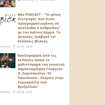
Jul 29, 2026
Νέο PODCAST - "Οι μόνες
διατροφές που είναι
προγραμματισμένος να
ακολουθεί ο άνθρωπος"
με τον Ιωάννη Κάργα. Το
άκουσες; Διάβασέ το!
Εκδόσεις Ιβίσκος
ominica
Jul 29, 2026
Κυκλοφόρησε από τις
εκδόσεις Gema το
μυθιστόρημα του γνωστού
δημοσιογράφου Γεώργιου
Θ. Συριόπουλου "El
Funcionario - Ελεγεία στην
Ευρωκρατία των
Βρυξελλών"
ominica
Jul 28, 2026