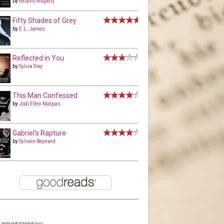
by
Θεώνη Μπριλή
Fifty Shades of Grey
by
E.L. James
Reflected in You
by
Sylvia Day
This Man Confessed
by
Jodi Ellen Malpas
Gabriel's Rapture
by
Sylvain Reynard