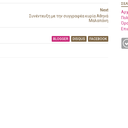
ΣΕΛ
Next
Αρχ
Συνέντευξη με την συγγραφέα κυρία Αθηνά
Πολ
Μαλαπάνη
Όρο
Επι
BLOGGER
DISQUS
FACEBOOK