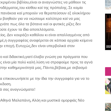
ιμένου βιβλίου,είναι οι αναγνώστες να μάθουν τις
γανοδέρματος,του κίσθου καί της πρόπολης. Σε καμία
αι πανάκεια καί μπορούν να θεραπεύσουν εξ ολοκλήρου
υ βοηθούν για να νιώσουμε καλύτερα καί να μας
νάτε πως όλα τα βότανα καί οι φυτικές ρίζες δεν
ούτε έχουν τα ίδια αποτελέσματα.
είος. Δεν κουράζει καθόλου κι είναι απαλλαγμένος από
εμέ,η συγγραφέας αναφέρεται σε κάποια αρχαία κείμενα
ην εποχή. Ευτυχώς,δεν είναι υπερβολικά στον
 καί διδακτικό,γιατί έλαβα γνώση για πράγματα που
ς είναι μία πολύ καλή λύση να στραφούμε προς τα αγνά
 στην καθημερινότητά μας. Πάντα,βέβαια,με σεβασμό
α επικοινωνήσετε με την ίδια την συγγραφέα για να το
έκδοση.
νώσματα!
 Αθηνά Μαλαπάνη, Αλόη και μυστικά ομορφιάς Νέο