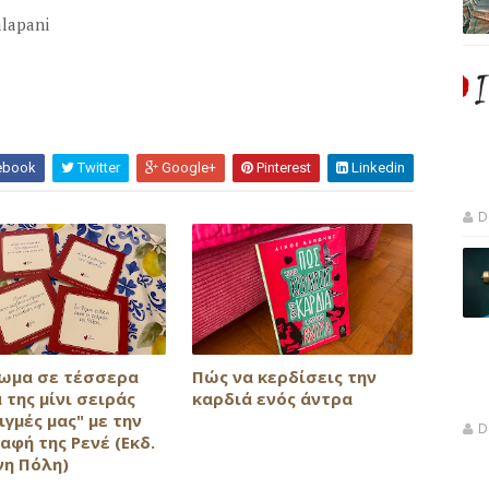
lapani
ebook
Twitter
Google+
Pinterest
Linkedin
D
ωμα σε τέσσερα
Πώς να κερδίσεις την
 της μίνι σειράς
καρδιά ενός άντρα
τιγμές μας" με την
D
αφή της Ρενέ (Εκδ.
νη Πόλη)