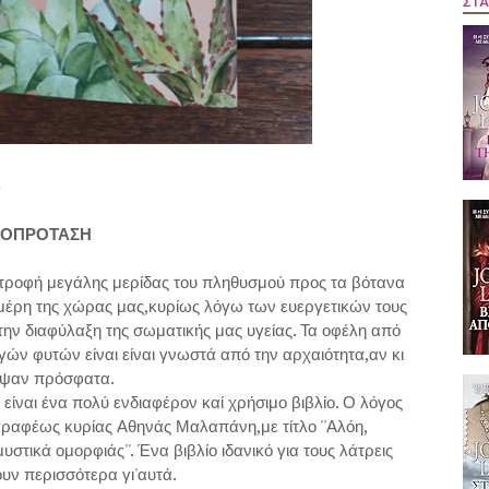
ΣΤΑ
)
ΟΠΡΟΤΑΣΗ
στροφή μεγάλης μερίδας του πληθυσμού προς τα βότανα
μέρη της χώρας μας,κυρίως λόγω των ευεργετικών τους
την διαφύλαξη της σωματικής μας υγείας. Τα οφέλη από
ν φυτών είναι είναι γνωστά από την αρχαιότητα,αν κι
λυψαν πρόσφατα.
είναι ένα πολύ ενδιαφέρον καί χρήσιμο βιβλίο. Ο λόγος
γραφέως κυρίας Αθηνάς Μαλαπάνη,με τίτλο ''Αλόη,
στικά ομορφιάς''. Ένα βιβλίο ιδανικό για τους λάτρεις
υν περισσότερα γι'αυτά.