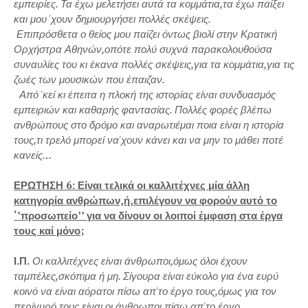
εμπειρίες. Τα έχω μελετήσει αυτά τα κομμάτια,τα έχω παίξει
και μου 'χουν δημιουργήσει πολλές σκέψεις.
Επιπρόσθετα ο θείος μου παίζει όντως βιολί στην Κρατική
Ορχήστρα Αθηνών,οπότε πολύ συχνά παρακολουθούσα
συναυλίες του κι έκανα πολλές σκέψεις,για τα κομμάτια,για τις
ζωές των μουσικών που έπαιζαν.
Από 'κεί κι έπειτα η πλοκή της ιστορίας είναι συνδυασμός
εμπειριών και καθαρής φαντασίας. Πολλές φορές βλέπω
ανθρώπους στο δρόμο και αναρωτιέμαι ποια είναι η ιστορία
τους,τι τρελό μπορεί να'χουν κάνει και να μην το μάθει ποτέ
κανείς…
ΕΡΩΤΗΣΗ 6: Είναι τελικά οι καλλιτέχνες μία άλλη
κατηγορία ανθρώπων,ή,επιλέγουν να φορούν αυτό το
‘’προσωπείο’’ για να δίνουν οι λοιποί έμφαση στα έργα
τους καί μόνο;
Ι.Π.
Οι καλλιτέχνες είναι άνθρωποι,όμως όλοι έχουν
ταμπέλες,σκόπιμα ή μη. Σίγουρα είναι εύκολο για ένα ευρύ
κοινό να είναι αόρατοι πίσω απ'το έργο τους,όμως για τον
περίγυρό τους είναι οι άνθρωποι πίσω απ'το έργο…