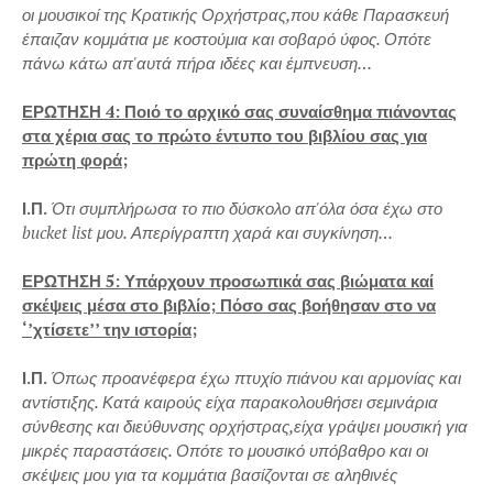
οι μουσικοί της Κρατικής Ορχήστρας,που κάθε Παρασκευή
έπαιζαν κομμάτια με κοστούμια και σοβαρό ύφος. Οπότε
πάνω κάτω απ'αυτά πήρα ιδέες και έμπνευση…
ΕΡΩΤΗΣΗ 4: Ποιό το αρχικό σας συναίσθημα πιάνοντας
στα χέρια σας το πρώτο έντυπο του βιβλίου σας για
πρώτη φορά;
Ι.Π.
Ότι συμπλήρωσα το πιο δύσκολο απ'όλα όσα έχω στο
bucket list μου. Απερίγραπτη χαρά και συγκίνηση…
ΕΡΩΤΗΣΗ 5: Υπάρχουν προσωπικά σας βιώματα καί
σκέψεις μέσα στο βιβλίο; Πόσο σας βοήθησαν στο να
‘’χτίσετε’’ την ιστορία;
Ι.Π.
Όπως προανέφερα έχω πτυχίο πιάνου και αρμονίας και
αντίστιξης. Κατά καιρούς είχα παρακολουθήσει σεμινάρια
σύνθεσης και διεύθυνσης ορχήστρας,είχα γράψει μουσική για
μικρές παραστάσεις. Οπότε το μουσικό υπόβαθρο και οι
σκέψεις μου για τα κομμάτια βασίζονται σε αληθινές