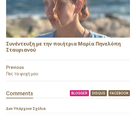
Συνέντευξη με την ποιήτρια Μαρία Πηνελόπη
Σταυριανού
Previous
Πες τα ψυχή μου
Comment
s
BLOGGER
DISQUS
FACEBOOK
Δεν Υπάρχουν Σχόλια: