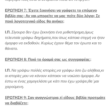
ΕΡΩΤΗΣΗ 7: Έχετε ξεκινήσει να γράφετε το επόμενο
βιβλίο σας; Αν ναι,μπορείτε να μας πείτε δύο λόγια; Σε
ποιό λογοτεχνικό είδος θα ανήκει;
Ι.Π.
Σίγουρα δεν έχω ξεκινήσει ένα μυθιστόρημα,όμως
τελευταία γράφω διηγήματα,που ίσως κάποια στιγμή να ήταν
όμορφο να εκδοθούν. Κυρίως έχουν θέμα τον έρωτα και το
θάνατο.
ΕΡΩΤΗΣΗ 8: Ποιό το όραμά σας ως συγγραφέας;
Ι.Π.
Να γράψω πολλές ιστορίες,να γράφω όσο ζω αλήθεια,κι
οι ιστορίες μου να κάνουν κάποιον να νοιώσει όμορφα. Αν
έστω κι ένας χαμογελάσει με κάτι που έχω γράψει,θα 'μαι
χαρούμενη.
EΡΩΤΗΣΗ 9: Σαν αναγνώστρια,τί είδους βιβλία προτιμάτε
να διαβάζετε;