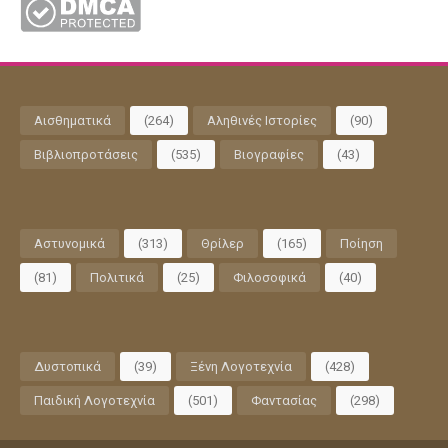
Αισθηματικά
(264)
Αληθινές Ιστορίες
(90)
Βιβλιοπροτάσεις
(535)
Βιογραφίες
(43)
Αστυνομικά
(313)
Θρίλερ
(165)
Ποίηση
(81)
Πολιτικά
(25)
Φιλοσοφικά
(40)
Δυστοπικά
(39)
Ξένη Λογοτεχνία
(428)
Παιδική Λογοτεχνία
(501)
Φαντασίας
(298)