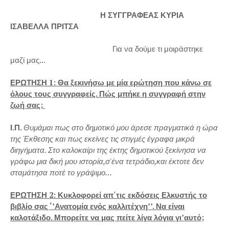
Η ΣΥΓΓΡΑΦΕΑΣ ΚΥΡΙΑ
ΙΣΑΒΕΛΛΑ ΠΡΙΤΣΑ
Για να δούμε τι μοιράστηκε
μαζί μας...
ΕΡΩΤΗΣΗ 1: Θα ξεκινήσω με μία ερώτηση που κάνω σε
όλους τους συγγραφείς. Πώς μπήκε η συγγραφή στην
ζωή σας;
Ι.Π.
Θυμάμαι πως στο δημοτικό μου άρεσε πραγματικά η ώρα
της Έκθεσης και πως εκείνες τις στιγμές έγραφα μικρά
διηγήματα. Στο καλοκαίρι της έκτης δημοτικού ξεκίνησα να
γράφω μια δική μου ιστορία,σ'ένα τετράδιο,και έκτοτε δεν
σταμάτησα ποτέ το γράψιμο…
ΕΡΩΤΗΣΗ 2: Κυκλοφορεί απ΄τις εκδόσεις Ελκυστής το
βιβλίο σας ‘’Ανατομία ενός καλλιτέχνη’’. Να είναι
καλοτάξιδο. Μπορείτε να μας πείτε λίγα λόγια γι’αυτό;