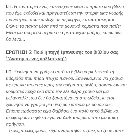
Ι.Π.
Η «ανατομία ενός καλλιτέχνη» είναι το πρώτο μου βιβλίο
που έχει εκδοθεί και πραγματεύεται την ιστορία μιας νεαρής
πιανίστριας που έμπλεξε σε περίεργες καταστάσεις και
βιώνει τα πάντα μέσα από τα μουσικά κομμάτια που παίζει.
Είναι μια σουρεάλ περιπέτεια με στοιχεία μαύρης κωμωδίας
θα λεγα…
ΕΡΩΤΗΣΗ 3: Ποιά η πηγή έμπνευσης του βιβλίου σας
‘’Ανατομία ενός καλλιτέχνη’’;
Ι.Π.
Ξεκίνησα να γράφω αυτό το βιβλίο κυριολεκτικά τη
βδομάδα που πήρα πτυχίο πιάνου. Ξαφνικά,ενώ για χρόνια
αφιέρωνα αρκετές ώρες την ημέρα στη μελέτη ασκήσεων και
κομματιών,είχα όλο αυτό τον ελεύθερο χρόνο και μια
μελαγχολία που δεν θα ξαναπήγαινα στο ωδείο.. κι έτσι
ξεκίνησα να γράφω μια δική μου ιστορία με μουσικούς.
Επίσης πρόσφατα είχα διαβάσει ένα πολύ κακό βιβλίο και
σκεφτόμουν τι ήθελα εγώ να διαβάσω,μετά από μια κακή
αφήγηση.
Τέλος,πολλές φορές είχα αναρωτηθεί τι ζωές να ζουν αυτοί