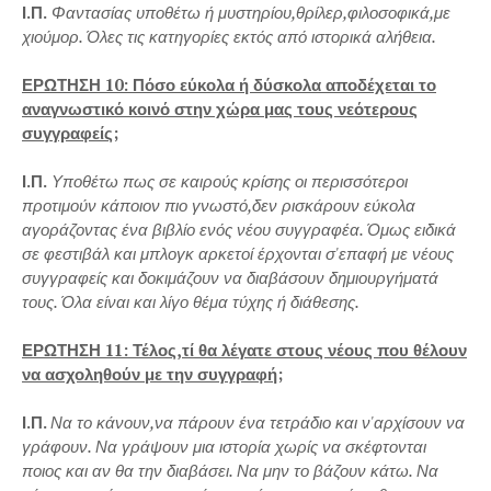
Ι.Π.
Φαντασίας υποθέτω ή μυστηρίου,θρίλερ,φιλοσοφικά,με
χιούμορ. Όλες τις κατηγορίες εκτός από ιστορικά αλήθεια.
ΕΡΩΤΗΣΗ 10: Πόσο εύκολα ή δύσκολα αποδέχεται το
αναγνωστικό κοινό στην χώρα μας τους νεότερους
συγγραφείς;
Ι.Π.
Υποθέτω πως σε καιρούς κρίσης οι περισσότεροι
προτιμούν κάποιον πιο γνωστό,δεν ρισκάρουν εύκολα
αγοράζοντας ένα βιβλίο ενός νέου συγγραφέα. Όμως ειδικά
σε φεστιβάλ και μπλογκ αρκετοί έρχονται σ'επαφή με νέους
συγγραφείς και δοκιμάζουν να διαβάσουν δημιουργήματά
τους. Όλα είναι και λίγο θέμα τύχης ή διάθεσης.
ΕΡΩΤΗΣΗ 11: Τέλος,τί θα λέγατε στους νέους που θέλουν
να ασχοληθούν με την συγγραφή;
Ι.Π.
Να το κάνουν,να πάρουν ένα τετράδιο και ν'αρχίσουν να
γράφουν. Να γράψουν μια ιστορία χωρίς να σκέφτονται
ποιος και αν θα την διαβάσει. Να μην το βάζουν κάτω. Να