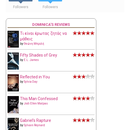
Followers
Followers
DOMINICA'S REVIEWS
Τι είναι έρωτας ζητάς να
μάθεις
by
Θεώνη Μπριλή
Fifty Shades of Grey
by
E.L. James
Reflected in You
by
Sylvia Day
This Man Confessed
by
Jodi Ellen Malpas
Gabriel's Rapture
by
Sylvain Reynard