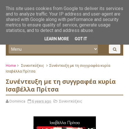
This site uses cookies from Google to deliver its services
and to analyze traffic. Your IP address and user-agent are
shared with Google along with performance and security
metrics to ensure quality of service, generate usage
statistics, and to detect and address abuse.
LEARN MORE
GOT IT
Home
Συνεντεύξεις
Συνέντευξη με τη συγγραφέα κυρία
Ισαβέλλα Πρίτσα
Συνέντευξη με τη συγγραφέα κυρία
Ισαβέλλα Πρίτσα
Dominica
6 years ago
Συνεντεύξεις