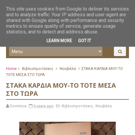
This site uses cookies from Google to deliver its services
and to analyze traffic. Your IP address and user-agent are
shared with Google along with performance and security
metrics to ensure quality of service, generate usage
statistics, and to detect and address abuse.
LEARN MORE
GOT IT
Home
Βιβλιοπροτάσεις
Νουβέλα
ΣΤΑΚΑ ΚΑΡΔΙΑ ΜΟΥ-ΤΟ
ΤΟΤΕ ΜΕΣΑ ΣΤΟ ΤΩΡΑ
ΣΤΑΚΑ ΚΑΡΔΙΑ ΜΟΥ-ΤΟ ΤΟΤΕ ΜΕΣΑ
ΣΤΟ ΤΩΡΑ
Dominica
6 years ago
Βιβλιοπροτάσεις
,
Νουβέλα