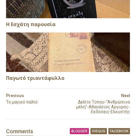
Η Εσχάτη παρουσία
Παγωτό τριαντάφυλλο
Previous
Next
Το μαγικό παλτό
Δελτίο Τύπου-"Ανθρώπινα
μέλη"-Αθανάσιος Αργυρός-
Εκδόσεις Ελκυστής
Comment
s
BLOGGER
DISQUS
FACEBOOK