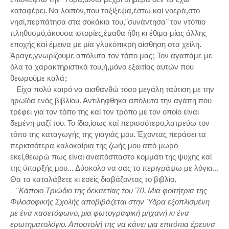
καταφέρει. Να λοιπόν,που ταξίξεψα,έστω καί νοερά,στο
νησί,περπάτησα στα σοκάκια του,''συνάντησα'' τον ντόπιο
πληθυσμό,άκουσα ιστορίες,έμαθα ήθη κι έθιμα μίας άλλης
εποχής καί έμεινα με μία γλυκόπικρη αίσθηση στα χείλη.
Άραγε,γνωρίζουμε απόλυτα τον τόπο μας; Τον αγαπάμε με
όλα τα χαρακτηριστικά του,ή,μόνο εξαιτίας αυτών που
θεωρούμε καλά;
Είχα πολύ καιρό να αισθανθώ τόσο μεγάλη ταύτιση με την
ηρωϊδα ενός βιβλίου. Αντιλήφθηκα απόλυτα την αγάπη που
τρέφει για τον τόπο της καί τον τρόπο με τον οποίο είναι
δεμένη μαζί του. Το ίδιο,ίσως καί περισσότερο,λατρεύω τον
τόπο της καταγωγής της γιαγιάς μου. Έχοντας περάσει τα
περισσότερα καλοκαίρια της ζωής μου από μωρό
εκεί,θεωρώ πως είναι αναπόσπαστο κομμάτι της ψυχής καί
της ύπαρξής μου... Δύσκολο να σας το περιγράψω με λόγια...
Θα το καταλάβετε κι εσείς διαβάζοντας το βιβλίο.
''
Κάποιο Τριώδιο της δεκαετίας του '70. Μια φοιτήτρια της
Φιλοσοφικής Σχολής αποβιβάζεται στην Ύδρα εξοπλισμένη
με ένα κασετόφωνο, μια φωτογραφική μηχανή κι ένα
ερωτηματολόγιο. Αποστολή της να κάνει μια επιτόπια έρευνα