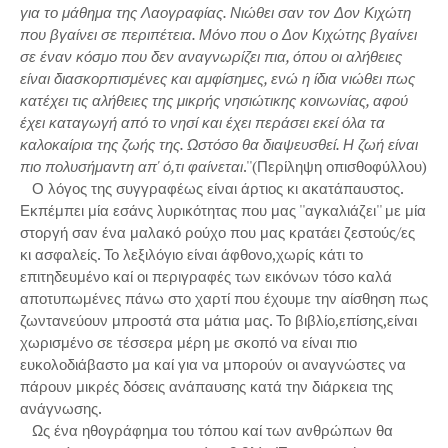
για το μάθημα της Λαογραφίας. Νιώθει σαν τον Δον Κιχώτη
που βγαίνει σε περιπέτεια. Μόνο που ο Δον Κιχώτης βγαίνει
σε έναν κόσμο που δεν αναγνωρίζει πια, όπου οι αλήθειες
είναι διασκορπισμένες και αμφίσημες, ενώ η ίδια νιώθει πως
κατέχει τις αλήθειες της μικρής νησιώτικης κοινωνίας, αφού
έχει καταγωγή από το νησί και έχει περάσει εκεί όλα τα
καλοκαίρια της ζωής της. Ωστόσο θα διαψευσθεί. Η ζωή είναι
πιο πολυσήμαντη απ' ό,τι φαίνεται
.''(Περίληψη οπισθοφύλλου)
Ο λόγος της συγγραφέως είναι άρτιος κι ακατάπαυστος.
Εκπέμπει μία εσάνς λυρικότητας που μας ''αγκαλιάζει'' με μία
στοργή σαν ένα μαλακό ρούχο που μας κρατάει ζεστούς/ες
κι ασφαλείς. Το λεξιλόγιο είναι άφθονο,χωρίς κάτι το
επιτηδευμένο καί οι περιγραφές των εικόνων τόσο καλά
αποτυπωμένες πάνω στο χαρτί που έχουμε την αίσθηση πως
ζωντανεύουν μπροστά στα μάτια μας. Το βιβλίο,επίσης,είναι
χωρισμένο σε τέσσερα μέρη με σκοπό να είναι πιο
ευκολοδιάβαστο μα καί για να μπορούν οι αναγνώστες να
πάρουν μικρές δόσεις ανάπαυσης κατά την διάρκεια της
ανάγνωσης.
Ως ένα ηθογράφημα του τόπου καί των ανθρώπων θα