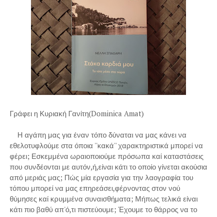
Γράφει η Κυριακή Γανίτη(Dominica Amat)
Η αγάπη μας για έναν τόπο δύναται να μας κάνει να
εθελοτυφλούμε στα όποια ''κακά'' χαρακτηριστικά μπορεί να
φέρει; Εσκεμμένα ωραιοποιούμε πρόσωπα καί καταστάσεις
που συνδέονται με αυτόν,ή,είναι κάτι το οποίο γίνεται ακούσια
από μεριάς μας; Πώς μία εργασία για την λαογραφία του
τόπου μπορεί να μας επηρεάσει,φέρνοντας στον νού
θύμησες καί κρυμμένα συναισθήματα; Μήπως τελικά είναι
κάτι πιο βαθύ απ'ό,τι πιστεύουμε; Έχουμε το θάρρος να το