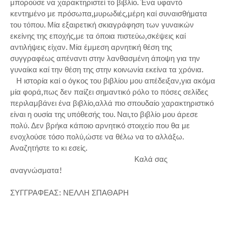
μπορούσε να χαρακτηριστεί το βιβλίο. Ένα υφαντό
κεντημένο με πρόσωπα,μυρωδιές,μέρη καί συναισθήματα
του τόπου. Μία εξαιρετική σκιαγράφηση των γυναικών
εκείνης της εποχής,με τα όποια πιστεύω,σκέψεις καί
αντιλήψεις είχαν. Μία έμμεση αρνητική θέση της
συγγραφέως απέναντι στην λανθασμένη άποψη για την
γυναίκα καί την θέση της στην κοινωνία εκείνα τα χρόνια.
Η ιστορία καί ο όγκος του βιβλίου μου απέδειξαν,για ακόμα
μία φορά,πως δεν παίζει σημαντικό ρόλο το πόσες σελίδες
περιλαμβάνει ένα βιβλίο,αλλά πιο σπουδαίο χαρακτηριστικό
είναι η ουσία της υπόθεσής του. Ναι,το βιβλίο μου άρεσε
πολύ. Δεν βρήκα κάποιο αρνητικό στοιχείο που θα με
ενοχλούσε τόσο πολύ,ώστε να θέλω να το αλλάξω.
Αναζητήστε το κι εσείς.
Καλά σας
αναγνώσματα!
ΣΥΓΓΡΑΦΕΑΣ: ΝΕΛΛΗ ΣΠΑΘΑΡΗ