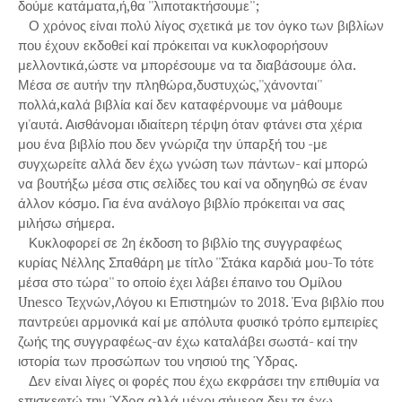
δούμε κατάματα,ή,θα ''λιποτακτήσουμε'';
Ο χρόνος είναι πολύ λίγος σχετικά με τον όγκο των βιβλίων
που έχουν εκδοθεί καί πρόκειται να κυκλοφορήσουν
μελλοντικά,ώστε να μπορέσουμε να τα διαβάσουμε όλα.
Μέσα σε αυτήν την πληθώρα,δυστυχώς,''χάνονται''
πολλά,καλά βιβλία καί δεν καταφέρνουμε να μάθουμε
γι'αυτά. Αισθάνομαι ιδιαίτερη τέρψη όταν φτάνει στα χέρια
μου ένα βιβλίο που δεν γνώριζα την ύπαρξή του -με
συγχωρείτε αλλά δεν έχω γνώση των πάντων- καί μπορώ
να βουτήξω μέσα στις σελίδες του καί να οδηγηθώ σε έναν
άλλον κόσμο. Για ένα ανάλογο βιβλίο πρόκειται να σας
μιλήσω σήμερα.
Κυκλοφορεί σε 2η έκδοση το βιβλίο της συγγραφέως
κυρίας Νέλλης Σπαθάρη με τίτλο ''Στάκα καρδιά μου-Το τότε
μέσα στο τώρα'' το οποίο έχει λάβει έπαινο του Ομίλου
Unesco Τεχνών,Λόγου κι Επιστημών το 2018. Ένα βιβλίο που
παντρεύει αρμονικά καί με απόλυτα φυσικό τρόπο εμπειρίες
ζωής της συγγραφέως-αν έχω καταλάβει σωστά- καί την
ιστορία των προσώπων του νησιού της Ύδρας.
Δεν είναι λίγες οι φορές που έχω εκφράσει την επιθυμία να
επισκεφτώ την Ύδρα,αλλά μέχρι σήμερα δεν τα έχω