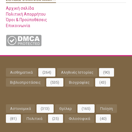
Αρχική σελίδα
Πολιτική Απορρήτου
Όροι & Προϋποθέσεις
Επικοινωνία
Αισθηματικά
(264)
Αληθινές Ιστορίες
(90)
Βιβλιοπροτάσεις
(535)
Βιογραφίες
(43)
Αστυνομικά
(313)
Θρίλερ
(165)
Ποίηση
(81)
Πολιτικά
(25)
Φιλοσοφικά
(40)