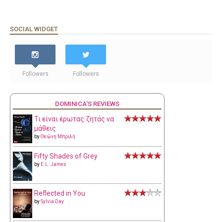
SOCIAL WIDGET
Followers
Followers
DOMINICA'S REVIEWS
Τι είναι έρωτας ζητάς να
μάθεις
by
Θεώνη Μπριλή
Fifty Shades of Grey
by
E.L. James
Reflected in You
by
Sylvia Day