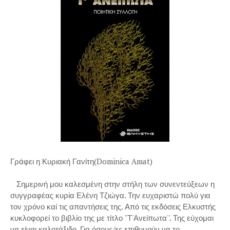
Γράφει η Κυριακή Γανίτη(Dominica Amat)
Σημερινή μου καλεσμένη στην στήλη των συνεντεύξεων η
συγγραφέας κυρία Ελένη Τζιώγα. Την ευχαριστώ πολύ για
τον χρόνο καί τις απαντήσεις της. Από τις εκδόσεις Ελκυστής
κυκλοφορεί το βιβλίο της με τίτλο ''Τ'Ανείπωτα''. Της εύχομαι
να είναι καλοτάξιδο. Για όσους/ες επιθυμούν να το