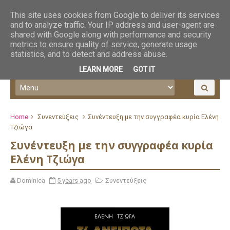
This site uses cookies from Google to deliver its services
and to analyze traffic. Your IP address and user-agent are
shared with Google along with performance and security
metrics to ensure quality of service, generate usage
statistics, and to detect and address abuse.
LEARN MORE
GOT IT
Home
Συνεντεύξεις
Συνέντευξη με την συγγραφέα κυρία Ελένη
Τζιώγα
Συνέντευξη με την συγγραφέα κυρία
Ελένη Τζιώγα
Dominica
5 years ago
Συνεντεύξεις