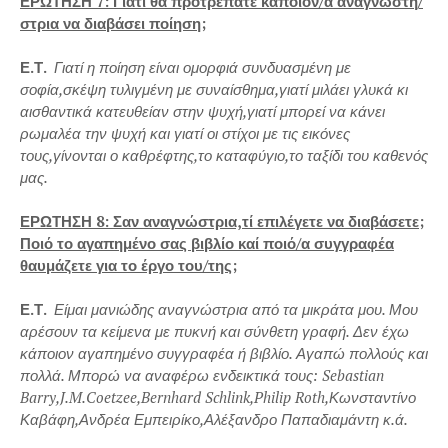
ΕΡΩΤΗΣΗ 7: Γιατί θα προτρέπατε κάποιον/α αναγνώστη/
στρια να διαβάσει ποίηση;
Ε.Τ.
Γιατί η ποίηση είναι ομορφιά συνδυασμένη με
σοφία,σκέψη τυλιγμένη με συναίσθημα,γιατί μιλάει γλυκά κι
αισθαντικά κατευθείαν στην ψυχή,γιατί μπορεί να κάνει
ρωμαλέα την ψυχή και γιατί οι στίχοι με τις εικόνες
τους,γίνονται ο καθρέφτης,το καταφύγιο,το ταξίδι του καθενός
μας.
ΕΡΩΤΗΣΗ 8: Σαν αναγνώστρια,τί επιλέγετε να διαβάσετε;
Ποιό το αγαπημένο σας βιβλίο καί ποιό/α συγγραφέα
θαυμάζετε για το έργο του/της;
Ε.Τ.
Είμαι μανιώδης αναγνώστρια από τα μικράτα μου. Μου
αρέσουν τα κείμενα με πυκνή και σύνθετη γραφή. Δεν έχω
κάποιον αγαπημένο συγγραφέα ή βιβλίο. Αγαπώ πολλούς και
πολλά. Μπορώ να αναφέρω ενδεικτικά τους: Sebastian
Barry,J.M.Coetzee,Bernhard Schlink,Philip Roth,Κωνσταντίνο
Καβάφη,Ανδρέα Εμπειρίκο,Αλέξανδρο Παπαδιαμάντη κ.ά.