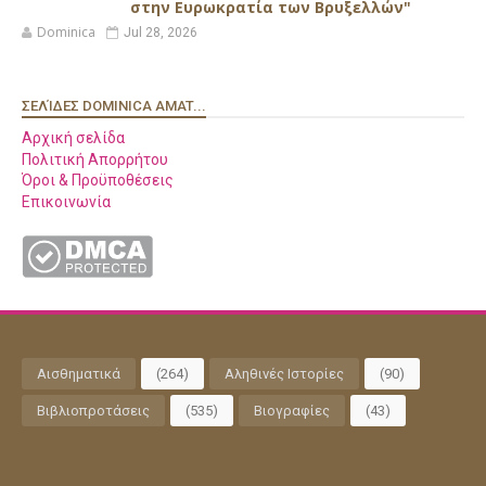
στην Ευρωκρατία των Βρυξελλών"
Dominica
Jul 28, 2026
ΣΕΛΊΔΕΣ DOMINICA AMAT...
Αρχική σελίδα
Πολιτική Απορρήτου
Όροι & Προϋποθέσεις
Επικοινωνία
Αισθηματικά
(264)
Αληθινές Ιστορίες
(90)
Βιβλιοπροτάσεις
(535)
Βιογραφίες
(43)