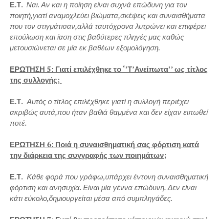
Ε.Τ.
Ναι. Αν και η ποίηση είναι συχνά επώδυνη για τον
ποιητή,γιατί αναμοχλεύει βιώματα,σκέψεις και συναισθήματα
που τον στιγμάτισαν,αλλά ταυτόχρονα λυτρώνει και επιφέρει
επούλωση και ίαση στις βαθύτερες πληγές μας καθώς
μετουσιώνεται σε μία εκ βαθέων εξομολόγηση.
ΕΡΩΤΗΣΗ 5: Γιατί επιλέχθηκε το ‘’Τ’Ανείπωτα’’ ως τίτλος
της συλλογής;
Ε.Τ.
Αυτός ο τίτλος επιλέχθηκε γιατί η συλλογή περιέχει
ακριβώς αυτά,που ήταν βαθιά θαμμένα και δεν είχαν ειπωθεί
ποτέ.
ΕΡΩΤΗΣΗ 6: Ποιά η συναισθηματική σας φόρτιση κατά
την διάρκεια της συγγραφής των ποιημάτων;
Ε.Τ.
Κάθε φορά που γράφω,υπάρχει έντονη συναισθηματική
φόρτιση και ανησυχία. Είναι μία γέννα επώδυνη. Δεν είναι
κάτι εύκολο,δημιουργείται μέσα από συμπληγάδες.