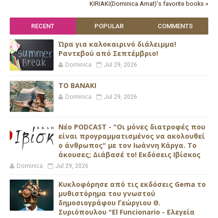
KIRIAKI(Dominica Amat)'s favorite books »
RECENT
POPULAR
COMMENTS
Ώρα για καλοκαιρινό διάλειμμα!
Ραντεβού από Σεπτέμβριο!
Dominica
Jul 29, 2026
ΤΟ ΒΑΝΑΚΙ
Dominica
Jul 29, 2026
Νέο PODCAST - "Οι μόνες διατροφές που
είναι προγραμματισμένος να ακολουθεί
ο άνθρωπος" με τον Ιωάννη Κάργα. Το
άκουσες; Διάβασέ το! Εκδόσεις Ιβίσκος
Dominica
Jul 29, 2026
Κυκλοφόρησε από τις εκδόσεις Gema το
μυθιστόρημα του γνωστού
δημοσιογράφου Γεώργιου Θ.
Συριόπουλου "El Funcionario - Ελεγεία