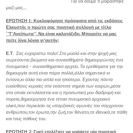
Για να δούμε τι μοιράστηκε
μαζί μας...
ΕΡΩΤΗΣΗ 1: Κυκλοφόρησε πρόσφατα από τις εκδόσεις
Ελκυστής η πρώτη σας ποιητική συλλογή με τίτλο
‘’Τ’Ανείπωτα’’. Να είναι καλοτάξιδη. Μπορείτε να μας
πείτε λίγα λόγια γι’αυτήν;
Ε.Τ.
Σας ευχαριστώ πολύ! Στο μυαλό και στην ψυχή μας
σωρεύονται βιώματα και συναισθήματα δημιουργώντας ένα
πνευματικό – συναισθηματικό αρχείο. Τα ερεθίσματα για την
δημιουργία αυτή είναι πάρα πολλά,άλλα σημαντικά κι
έντονα,κι άλλα πιο απλά και ηπιότερα. Έχοντας πάντα
ευαίσθητες κεραίες στα εκάστοτε σημεία των καιρών,μέσα
στα οποία εκτυλίσσεται και η προσωπική μου διαδρομή και
πορεία,δημιούργησα ένα τέτοιο πνευματικό αρχειακό
υλικό,που περικλείει τις υπαρξιακές αγωνίες του σύγχρονου
ανθρώπου,τον έρωτα,την ζωή,τον θάνατο,τα ιδανικά,τα πάθη
και τους πόθους του.
ΕΡΩΤΗΣΗ 2: Γιατί επιλέξατε να γράψετε μία ποιητική