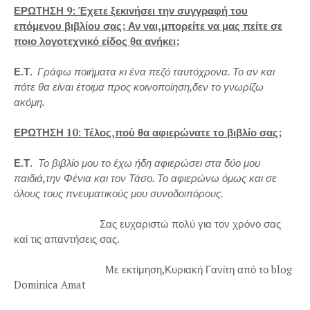
ΕΡΩΤΗΣΗ 9: Έχετε ξεκινήσει την συγγραφή του
επόμενου βιβλίου σας; Αν ναι,μπορείτε να μας πείτε σε
ποιο λογοτεχνικό είδος θα ανήκει;
Ε.Τ.
Γράφω ποιήματα κι ένα πεζό ταυτόχρονα. Το αν και
πότε θα είναι έτοιμα προς κοινοποίηση,δεν το γνωρίζω
ακόμη.
ΕΡΩΤΗΣΗ 10: Τέλος,πού θα αφιερώνατε το βιβλίο σας;
Ε.Τ.
Το βιβλίο μου το έχω ήδη αφιερώσει στα δύο μου
παιδιά,την Φένια και τον Τάσο. Το αφιερώνω όμως και σε
όλους τους πνευματικούς μου συνοδοιπόρους.
Σας ευχαριστώ πολύ για τον χρόνο σας
καί τις απαντήσεις σας.
Με εκτίμηση,Κυριακή Γανίτη από το blog
Dominica Amat