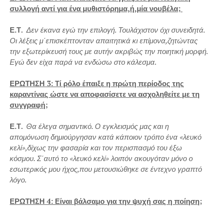
συλλογή αντί για ένα μυθιστόρημα,ή,μία νουβέλα;
Ε.Τ.
Δεν έκανα εγώ την επιλογή. Τουλάχιστον όχι συνειδητά.
Οι λέξεις μ΄επισκέπτονταν απαιτητικά κι επίμονα,ζητώντας
την εξωτερίκευσή τους με αυτήν ακριβώς την ποιητική μορφή.
Εγώ δεν είχα παρά να ενδώσω στο κάλεσμα.
ΕΡΩΤΗΣΗ 3: Τί ρόλο έπαιξε η πρώτη περίοδος της
καραντίνας ώστε να αποφασίσετε να ασχοληθείτε με τη
συγγραφή;
Ε.Τ.
Θα έλεγα σημαντικό. Ο εγκλεισμός μας και η
απομόνωση δημιούργησαν κατά κάποιον τρόπο ένα «λευκό
κελί»,δίχως την φασαρία και τον περισπασμό του έξω
κόσμου. Σ΄αυτό το «λευκό κελί» λοιπόν ακουγόταν μόνο ο
εσωτερικός μου ήχος,που μετουσιώθηκε σε έντεχνο γραπτό
λόγο.
ΕΡΩΤΗΣΗ 4: Είναι βάλσαμο για την ψυχή σας η ποίηση;