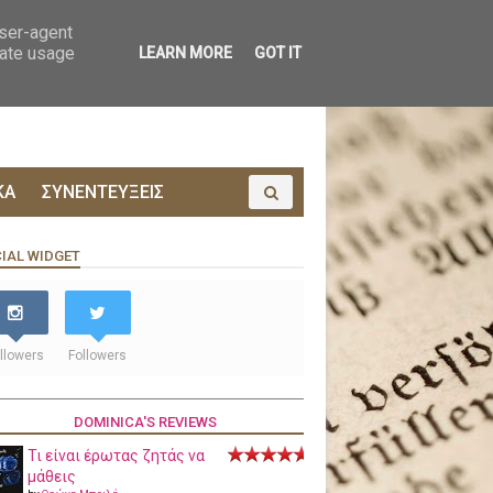
ΟΙΝΩΝΙΑ
ΠΡΟΔΗΜΟΣΙΕΥΣΗ
user-agent
rate usage
LEARN MORE
GOT IT
ΚΑ
ΣΥΝΕΝΤΕΥΞΕΙΣ
IAL WIDGET
llowers
Followers
DOMINICA'S REVIEWS
Τι είναι έρωτας ζητάς να
μάθεις