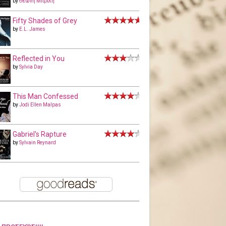
by
Θεώνη Μπριλή
Fifty Shades of Grey
by
E.L. James
Reflected in You
by
Sylvia Day
This Man Confessed
by
Jodi Ellen Malpas
Gabriel's Rapture
by
Sylvain Reynard