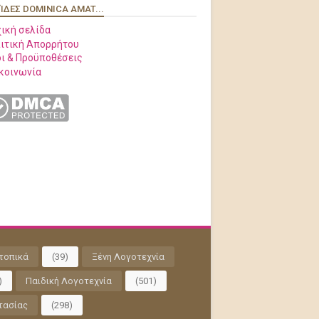
ΊΔΕΣ DOMINICA AMAT...
ική σελίδα
ιτική Απορρήτου
ι & Προϋποθέσεις
κοινωνία
τοπικά
(39)
Ξένη Λογοτεχνία
)
Παιδική Λογοτεχνία
(501)
τασίας
(298)