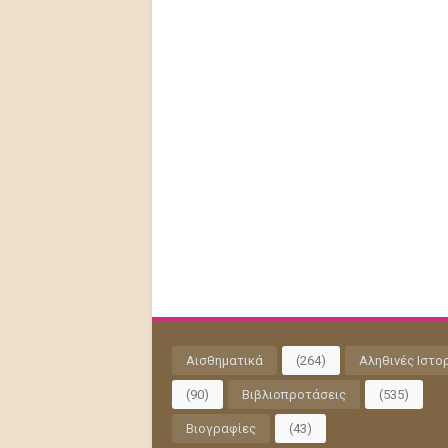
Αισθηματικά
(264)
Αληθινές Ιστο
(90)
Βιβλιοπροτάσεις
(535)
Βιογραφίες
(43)