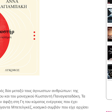
ωές δύο μεταξύ τους άγνωστων ανθρώπων: της
ου και του μοναχικού Κωσταντή Παναγιαταδάκη. Τα
 άφιξη στη Γη του κύματος ενέργειας που έχει
γαντα Μπετελγκέζ, κοσμικό συμβάν που είχε αρχίσει