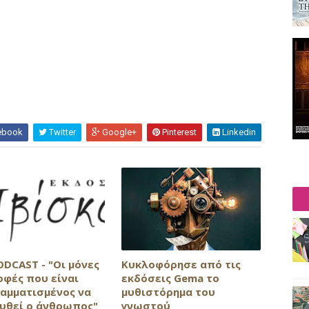
ebook
Twitter
Google+
Pinterest
Linkedin
ODCAST - "Οι μόνες
Κυκλοφόρησε από τις
οφές που είναι
εκδόσεις Gema το
αμματισμένος να
μυθιστόρημα του
υθεί ο άνθρωπος"
γνωστού