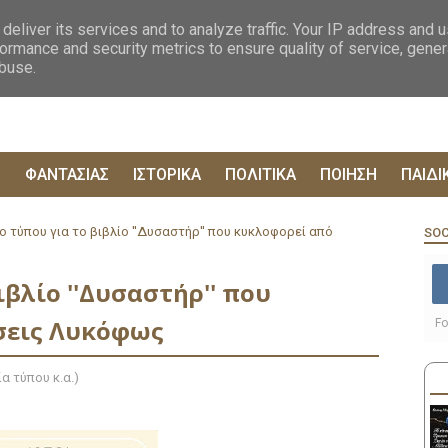
ΟΓΡΑΦΙΕΣ
ΔΥΣΤΟΠΙΚΑ
ΞΕΝΗ ΛΟΓΟΤΕΧΝΙΑ
ΦΙΛΟΣΟΦΙΚΑ
ΕΠΙΚ
deliver its services and to analyze traffic. Your IP address and 
ormance and security metrics to ensure quality of service, gene
abuse.
Ρ
ΦΑΝΤΑΣΙΑΣ
ΙΣΤΟΡΙΚΑ
ΠΟΛΙΤΙΚΑ
ΠΟΙΗΣΗ
ΠΑΙΔΙ
ο τύπου για το βιβλίο ''Δυσαστήρ'' που κυκλοφορεί από
SOC
ιβλίο ''Δυσαστήρ'' που
σεις Λυκόφως
Fo
α τύπου κ.α.)