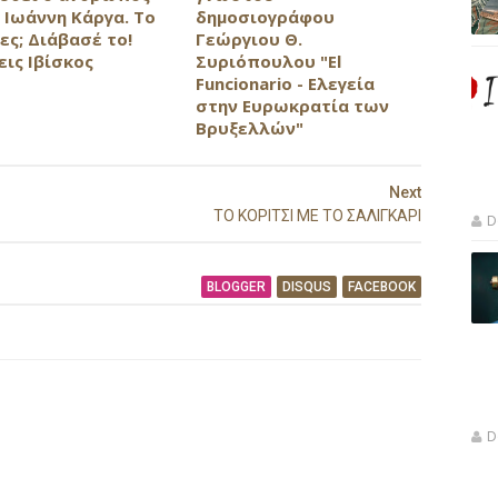
 Ιωάννη Κάργα. Το
δημοσιογράφου
ες; Διάβασέ το!
Γεώργιου Θ.
εις Ιβίσκος
Συριόπουλου "El
Funcionario - Ελεγεία
στην Ευρωκρατία των
Βρυξελλών"
Next
ΤΟ ΚΟΡΙΤΣΙ ΜΕ ΤΟ ΣΑΛΙΓΚΑΡΙ
D
BLOGGER
DISQUS
FACEBOOK
D