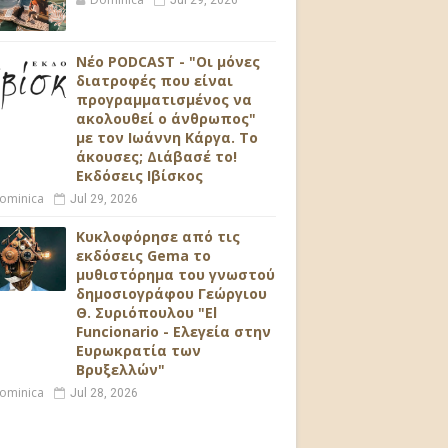
Jul 29, 2026
Νέο PODCAST - "Οι μόνες
διατροφές που είναι
προγραμματισμένος να
ακολουθεί ο άνθρωπος"
με τον Ιωάννη Κάργα. Το
άκουσες; Διάβασέ το!
Εκδόσεις Ιβίσκος
ominica
Jul 29, 2026
Κυκλοφόρησε από τις
εκδόσεις Gema το
μυθιστόρημα του γνωστού
δημοσιογράφου Γεώργιου
Θ. Συριόπουλου "El
Funcionario - Ελεγεία στην
Ευρωκρατία των
Βρυξελλών"
ominica
Jul 28, 2026