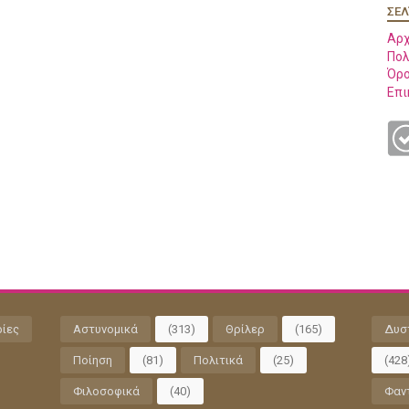
ΣΕΛ
Αρχ
Πολ
Όρο
Επι
ρίες
Αστυνομικά
(313)
Θρίλερ
(165)
Δυσ
Ποίηση
(81)
Πολιτικά
(25)
(428
Φιλοσοφικά
(40)
Φαν