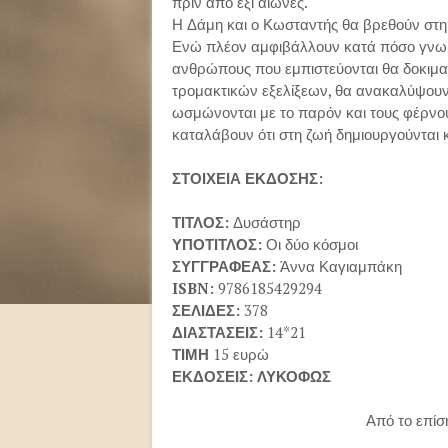
πριν από έξι αιώνες.
Η Δάμη και ο Κωσταντής θα βρεθούν στη
Ενώ πλέον αμφιβάλλουν κατά πόσο γνωρίζο
ανθρώπους που εμπιστεύονται θα δοκιμα
τρομακτικών εξελίξεων, θα ανακαλύψουν
ωσμώνονται με το παρόν και τους φέρνου
καταλάβουν ότι στη ζωή δημιουργούνται
ΣΤΟΙΧΕΙΑ ΕΚΔΟΣΗΣ:
ΤΙΤΛΟΣ:
Δυσάστηρ
ΥΠΟΤΙΤΛΟΣ:
Οι δύο κόσμοι
ΣΥΓΓΡΑΦΕΑΣ:
Άννα Καγιαμπάκη
ISBN:
9786185429294
ΣΕΛΙΔΕΣ:
378
ΔΙΑΣΤΑΣΕΙΣ:
14*21
ΤΙΜΗ
15 ευρώ
ΕΚΔΟΣΕΙΣ: ΛΥΚΟΦΩΣ
Από το επίσημο