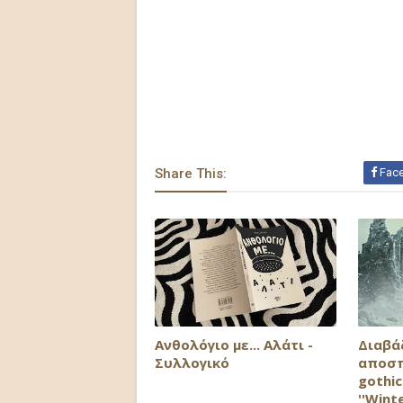
Share This:
Fac
Ανθολόγιο με... Αλάτι -
Διαβά
Συλλογικό
αποσπ
gothi
''Winte