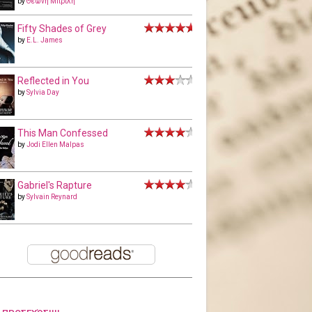
by
Θεώνη Μπριλή
Fifty Shades of Grey
by
E.L. James
Reflected in You
by
Sylvia Day
This Man Confessed
by
Jodi Ellen Malpas
Gabriel's Rapture
by
Sylvain Reynard