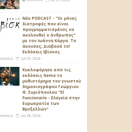
Jul 29, 2026
Νέο PODCAST - "Οι μόνες
διατροφές που είναι
προγραμματισμένος να
ακολουθεί ο άνθρωπος"
με τον Ιωάννη Κάργα. Το
άκουσες; Διάβασέ το!
Εκδόσεις Ιβίσκος
ominica
Jul 29, 2026
Κυκλοφόρησε από τις
εκδόσεις Gema το
μυθιστόρημα του γνωστού
δημοσιογράφου Γεώργιου
Θ. Συριόπουλου "El
Funcionario - Ελεγεία στην
Ευρωκρατία των
Βρυξελλών"
ominica
Jul 28, 2026