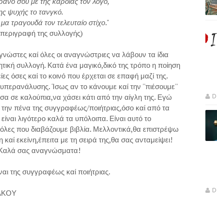
ρανό σου με της καρδιάς τον λόγο,
ης ψυχής το τανγκό.
 μα τραγουδά τον τελευταίο στίχο
."
περιγραφή της συλλογής)
γνώστες καί όλες οι αναγνώστριες να λάβουν τα ίδια
τική συλλογή. Κατά ένα μαγικό,δικό της τρόπο η ποίηση
ες όσες καί το κοινό που έρχεται σε επαφή μαζί της.
υπερανάλυσης. Ίσως αν το κάνουμε καί την ''πιέσουμε''
σα σε καλούπια,να χάσει κάτι από την αίγλη της. Εγώ
D
την πένα της συγγραφέως/ποιήτριας,όσο καί από τα
είναι λιγότερο καλά τα υπόλοιπα. Είναι αυτό το
ι όλες που διαβάζουμε βιβλία. Μελλοντικά,θα επιστρέψω
καί εκείνη,έπειτα με τη σειρά της,θα σας ανταμείψει!
νώσματα!
ίναι της συγγραφέως καί ποιήτριας.
D
ΑΚΟΥ