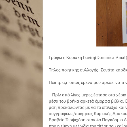
Γράφει η Κυριακή Γανίτη(Dominica Amat
Τίτλος ποιητικής συλλογής: Σονάτα καρδι
Ποιήτρια,ή όπως εμένα μου αρέσει να τη
Πρίν από λίγες μέρες έφτασε στα χέρια 
μέσα του βρήκα αρκετά όμορφα βιβλία. Έν
μάτι,προκαλώντας με να το επιλέξω καί ν
συγγραφέως/ποιήτριας Κυριακής Δράκου μ
Βραβείο Τερψιχόρη στον 4ο Παγκόσμιο Δια
που η εύηχη μελωδία του τίτλου του καί