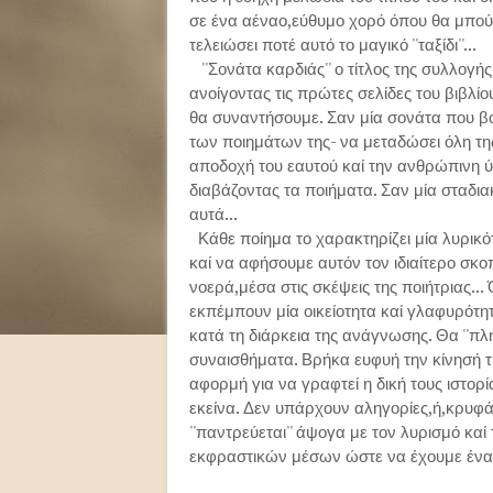
σε ένα αέναο,εύθυμο χορό όπου θα μπούμε
τελειώσει ποτέ αυτό το μαγικό ''ταξίδι''...
''Σονάτα καρδιάς'' ο τίτλος της συλλογ
ανοίγοντας τις πρώτες σελίδες του βιβλίο
θα συναντήσουμε. Σαν μία σονάτα που βο
των ποιημάτων της- να μεταδώσει όλη της
αποδοχή του εαυτού καί την ανθρώπινη ύ
διαβάζοντας τα ποιήματα. Σαν μία σταδι
αυτά...
Κάθε ποίημα το χαρακτηρίζει μία λυρικότ
καί να αφήσουμε αυτόν τον ιδιαίτερο σκ
νοερά,μέσα στις σκέψεις της ποιήτριας..
εκπέμπουν μία οικείοτητα καί γλαφυρότη
κατά τη διάρκεια της ανάγνωσης. Θα ''π
συναισθήματα. Βρήκα ευφυή την κίνησή τη
αφορμή για να γραφτεί η δική τους ιστορί
εκείνα. Δεν υπάρχουν αληγορίες,ή,κρυφά
''παντρεύεται'' άψογα με τον λυρισμό κα
εκφραστικών μέσων ώστε να έχουμε ένα