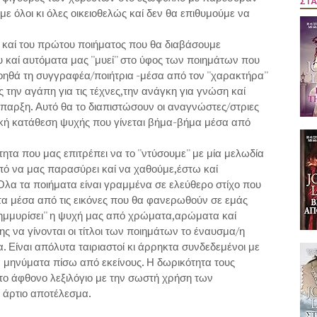
ΣΤΑ
 όλοι κι όλες οικειοθελώς καί δεν θα επιθυμούμε να
ής καί του πρώτου ποιήματος που θα διαβάσουμε
υ καί αυτόματα μας ''μυεί'' στο ύφος των ποιημάτων που
ηθά τη συγγραφέα/ποιήτρια -μέσα από τον ''χαρακτήρα''
 την αγάπη για τις τέχνες,την ανάγκη για γνώση καί
παρξη. Αυτό θα το διαπιστώσουν οι αναγνώστες/στριες
ακή κατάθεση ψυχής που γίνεται βήμα-βήμα μέσα από
ητα που μας επιτρέπει να το ''ντύσουμε'' με μία μελωδία
οπό να μας παρασύρει καί να χαθούμε,έστω καί
. Όλα τα ποιήματα είναι γραμμένα σε ελεύθερο στίχο που
τα μέσα από τις εικόνες που θα φανερωθούν σε εμάς
λημμυρίσει'' η ψυχή μας από χρώματα,αρώματα καί
ς να γίνονται οι τίτλοι των ποιημάτων το έναυσμα/η
α. Είναι απόλυτα ταιριαστοί κι άρρηκτα συνδεδεμένοι με
 μηνύματα πίσω από εκείνους. Η δωρικότητα τους
ί το άφθονο λεξιλόγιο με την σωστή χρήση των
 άρτιο αποτέλεσμα.