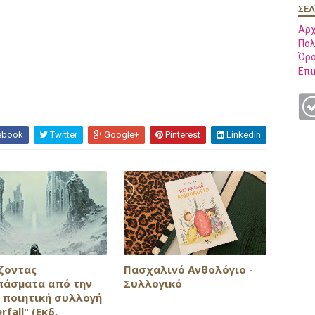
ΣΕΛ
Αρχ
Πολ
Όρο
Επι
ebook
Twitter
Google+
Pinterest
Linkedin
ζοντας
Πασχαλινό Ανθολόγιο -
άσματα από την
Συλλογικό
c ποιητική συλλογή
rfall" (Εκδ.