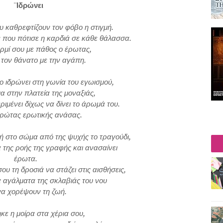
''
Ιδρώνει
υ καθρεφτίζουν τον φόβο η στιγμή.
 που πότισε η καρδιά σε κάθε θάλασσα.
ρμί σου με πάθος ο έρωτας,
 τον θάνατο με την αγάπη.
ο ιδρώνει στη γωνία του εγωισμού,
μα στην πλατεία της μοναξιάς,
ριμένει δίχως να δίνει το άρωμά του.
ιδρώτας ερωτικής ανάσας.
ή στο σώμα από της ψυχής το τραγούδι,
 της ροής της γραφής και ανασαίνει
έρωτα.
ου τη δροσιά να στάζει στις αισθήσεις,
 αγάλματα της σκλαβιάς του νου
να χορέψουν τη ζωή.
ε η μοίρα στα χέρια σου,