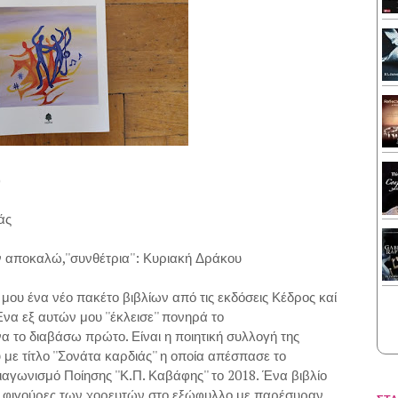
)
άς
ν αποκαλώ,''συνθέτρια'': Κυριακή Δράκου
μου ένα νέο πακέτο βιβλίων από τις εκδόσεις Κέδρος καί
α εξ αυτών μου ''έκλεισε'' πονηρά το
α το διαβάσω πρώτο. Είναι η ποιητική συλλογή της
ε τίτλο ''Σονάτα καρδιάς'' η οποία απέσπασε το
γωνισμό Ποίησης ''Κ.Π. Καβάφης'' το 2018. Ένα βιβλίο
 οι φιγούρες των χορευτών στο εξώφυλλο με παρέσυραν