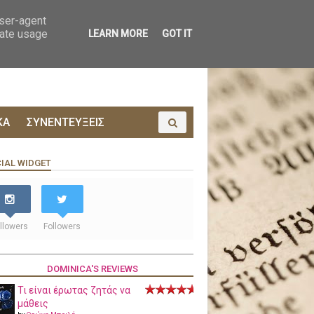
ΟΙΝΩΝΙΑ
ΠΡΟΔΗΜΟΣΙΕΥΣΗ
user-agent
rate usage
LEARN MORE
GOT IT
ΚΑ
ΣΥΝΕΝΤΕΥΞΕΙΣ
IAL WIDGET
llowers
Followers
DOMINICA'S REVIEWS
Τι είναι έρωτας ζητάς να
μάθεις