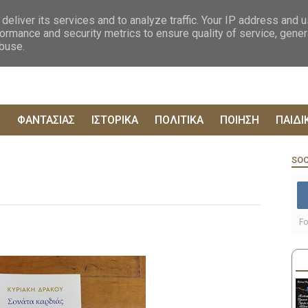
ΟΓΡΑΦΙΕΣ
ΔΥΣΤΟΠΙΚΑ
ΞΕΝΗ ΛΟΓΟΤΕΧΝΙΑ
ΦΙΛΟΣΟΦΙΚΑ
ΕΠΙΚ
deliver its services and to analyze traffic. Your IP address and 
ormance and security metrics to ensure quality of service, gene
abuse.
Ρ
ΦΑΝΤΑΣΙΑΣ
ΙΣΤΟΡΙΚΑ
ΠΟΛΙΤΙΚΑ
ΠΟΙΗΣΗ
ΠΑΙΔΙ
SOC
Fo