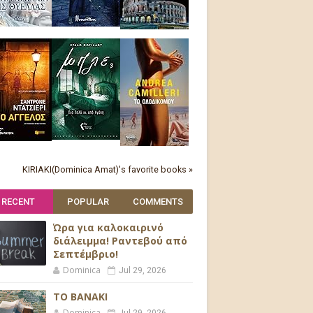
KIRIAKI(Dominica Amat)'s favorite books »
RECENT
POPULAR
COMMENTS
Ώρα για καλοκαιρινό
διάλειμμα! Ραντεβού από
Σεπτέμβριο!
Dominica
Jul 29, 2026
ΤΟ ΒΑΝΑΚΙ
Dominica