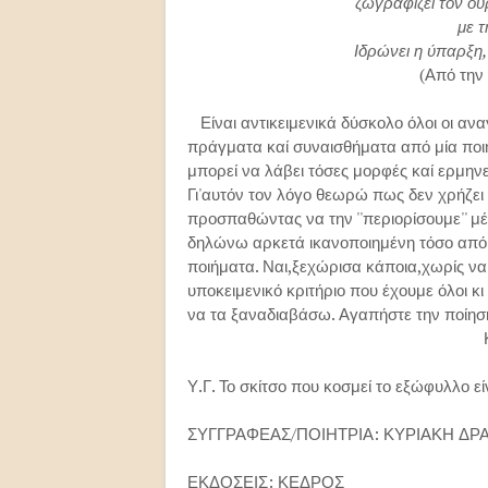
ζωγραφίζει τον ου
με τ
Ιδρώνει η ύπαρξη,
(Από την 
Είναι αντικειμενικά δύσκολο όλοι οι ανα
πράγματα καί συναισθήματα από μία ποιη
μπορεί να λάβει τόσες μορφές καί ερμηνεί
Γι'αυτόν τον λόγο θεωρώ πως δεν χρήζει 
προσπαθώντας να την ''περιορίσουμε'' μέ
δηλώνω αρκετά ικανοποιημένη τόσο από 
ποιήματα. Ναι,ξεχώρισα κάποια,χωρίς να 
υποκειμενικό κριτήριο που έχουμε όλοι κ
να τα ξαναδιαβάσω. Αγαπήστε την ποίηση 
Καλά σας αναγ
Υ.Γ. Το σκίτσο που κοσμεί το εξώφυλλο ε
ΣΥΓΓΡΑΦΕΑΣ/ΠΟΙΗΤΡΙΑ: ΚΥΡΙΑΚΗ ΔΡ
ΕΚΔΟΣΕΙΣ: ΚΕΔΡΟΣ