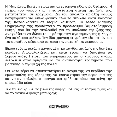
Η Μαριάννα Βενιέρη είναι μια ανερχόμενη ηθοποιός θεάτρου. Η
ημέρα του γάμου της, η ευτυχέστερη στιγμή της ζωής της,
μετατρέπεται σε τραγωδία. Ζει τον απόλυτο εφιάλτη καθώς
κατηγορείται για διπλό φονικό. Όλα τα στοιχεία είναι εναντίον
της. Καταδικάζεται σε ισόβια κάθειρξη. Τα Μέσα Μαζικής
Ενημέρωσης της προσάπτουν το προσωνύμιο ‘Αιματοβαμμένη
Νύφη’ που θα την ακολουθεί για το υπόλοιπο της ζωής της.
Αναγκάζεται να δώσει το μωρό της στην αγαπημένη της φίλη για
ένα καλύτερο μέλλον. Την ίδια χρονική στιγμή την εξαπατούν και
της αρπάζουν μέσα από τα χέρια την πατρική της περιουσία.
Είκοσι χρόνια μετά, η μανιασμένη καταιγίδα της ζωής της δεν έχει
κοπάσει. Αποφυλακίζεται και είναι έτοιμη να διασχίσει τις
Συμπληγάδες Πέτρες του πεπρωμένου, μα ο κίνδυνος ακόμα
ελλοχεύει στον ορίζοντα και τα αναπάντητα ερωτήματα που
βασανίζουν την ψυχή της πολλά.
Θα καταφέρει να αποκαταστήσει το όνομά της, να κερδίσει την
εμπιστοσύνη της κόρης της, να επανακτήσει την περιουσία της
και να ανακαλύψει τι πραγματικά κρύβεται πίσω από κείνη την
αποφράδα μέρα;
Τι αλήθεια κρύβει το βέλο της νύφης; Τολμάς να το τραβήξεις και
να το ανακαλύψεις ή μήπως όχι;
ΒΙΟΓΡΑΦΙΚΟ