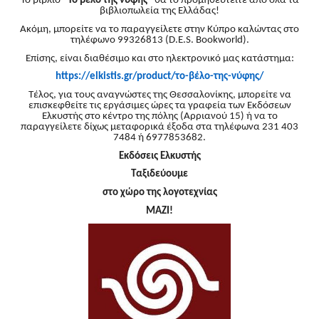
Το βιβλίο
"Το βέλο της νύφης"
θα το προμηθευτείτε από όλα τα
βιβλιοπωλεία της Ελλάδας!
Ακόμη, μπορείτε να το παραγγείλετε στην Κύπρο καλώντας στο
τηλέφωνο 99326813 (D.E.S. Bookworld).
Επίσης, είναι διαθέσιμο και στο ηλεκτρονικό μας κατάστημα:
https://elkistis.gr/product/
το-βέλο-της-νύφης/
Τέλος, για τους αναγνώστες της Θεσσαλονίκης, μπορείτε να
επισκεφθείτε τις εργάσιμες ώρες τα γραφεία των Εκδόσεων
Ελκυστής στο κέντρο της πόλης (Αρριανού 15) ή να το
παραγγείλετε δίχως μεταφορικά έξοδα στα τηλέφωνα 231 403
7484 ή 6977853682.
Εκδόσεις Ελκυστής
Ταξιδεύουμε
στο χώρο της λογοτεχνίας
ΜΑΖΙ!