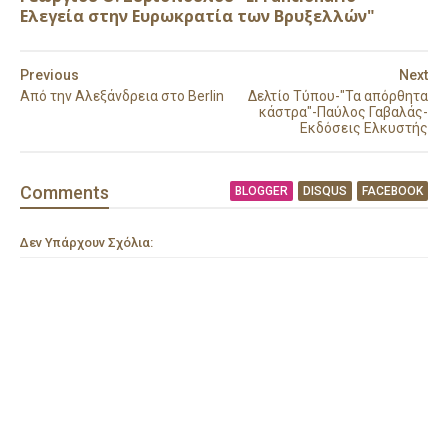
Ελεγεία στην Ευρωκρατία των Βρυξελλών"
Previous
Next
Από την Αλεξάνδρεια στο Berlin
Δελτίο Τύπου-"Τα απόρθητα
κάστρα"-Παύλος Γαβαλάς-
Εκδόσεις Ελκυστής
Comment
s
BLOGGER
DISQUS
FACEBOOK
Δεν Υπάρχουν Σχόλια: