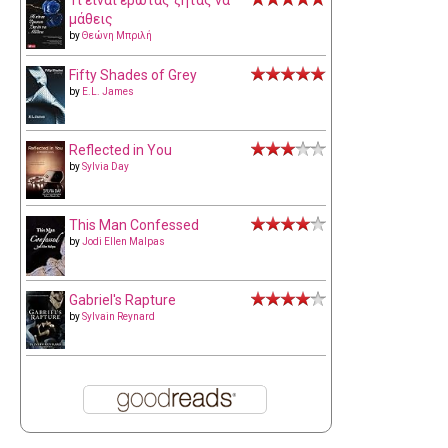
μάθεις
by
Θεώνη Μπριλή
Fifty Shades of Grey
by
E.L. James
Reflected in You
by
Sylvia Day
This Man Confessed
by
Jodi Ellen Malpas
Gabriel's Rapture
by
Sylvain Reynard