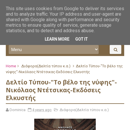
This site uses cookies from Google to deliver its services
and to analyze traffic. Your IP address and user-agent are
shared with Google along with performance and security
metrics to ensure quality of service, generate usage
statistics, and to detect and address abuse.
LEARN MORE
GOT IT
Home
Διάφορα(Δελτία τύπου κ.α.)
Δελτίο Τύπου-"Το βέλο της
νύφης"-Νικόλαος Ντέτσικας-Εκδόσεις Ελκυστής
Δελτίο Τύπου-"Το βέλο της νύφης"-
Νικόλαος Ντέτσικας-Εκδόσεις
Ελκυστής
Dominica
4 years ago
Διάφορα(Δελτία τύπου κ.α.)