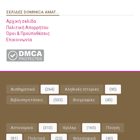
ΣΕΛΊΔΕΣ DOMINICA AMAT...
Αρχική σελίδα
Πολιτική Απορρήτου
Όροι & Προϋποθέσεις
Επικοινωνία
Αισθηματικά
(264)
Αληθινές Ιστορίες
(90)
Βιβλιοπροτάσεις
(535)
Βιογραφίες
(43)
Αστυνομικά
(313)
Θρίλερ
(165)
Ποίηση
(81)
Πολιτικά
(25)
Φιλοσοφικά
(40)