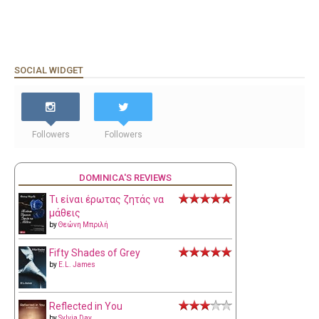
SOCIAL WIDGET
Followers
Followers
DOMINICA'S REVIEWS
Τι είναι έρωτας ζητάς να
μάθεις
by
Θεώνη Μπριλή
Fifty Shades of Grey
by
E.L. James
Reflected in You
by
Sylvia Day