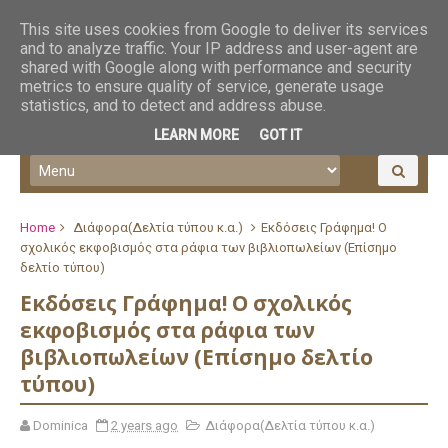
This site uses cookies from Google to deliver its services
and to analyze traffic. Your IP address and user-agent are
shared with Google along with performance and security
metrics to ensure quality of service, generate usage
statistics, and to detect and address abuse.
LEARN MORE
GOT IT
Home
Διάφορα(Δελτία τύπου κ.α.)
Εκδόσεις Γράφημα! Ο
σχολικός εκφοβισμός στα ράφια των βιβλιοπωλείων (Επίσημο
δελτίο τύπου)
Εκδόσεις Γράφημα! Ο σχολικός
εκφοβισμός στα ράφια των
βιβλιοπωλείων (Επίσημο δελτίο
τύπου)
Dominica
2 years ago
Διάφορα(Δελτία τύπου κ.α.)