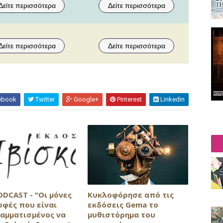
Δείτε περισσότερα
Δείτε περισσότερα
Δείτε περισσότερα
Δείτε περισσότερα
ebook
Twitter
Google+
Pinterest
Linkedin
ODCAST - "Οι μόνες
Κυκλοφόρησε από τις
οφές που είναι
εκδόσεις Gema το
αμματισμένος να
μυθιστόρημα του