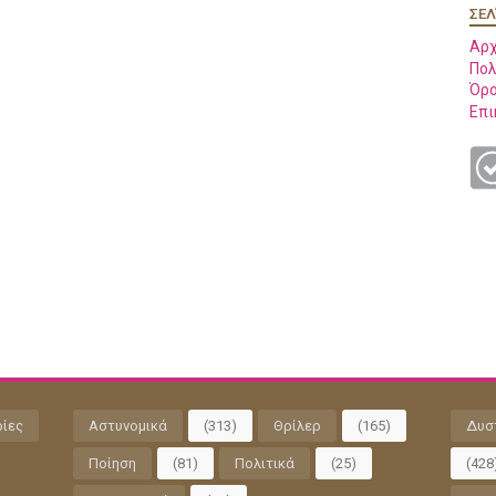
ΣΕΛ
Αρχ
Πολ
Όρο
Επι
ρίες
Αστυνομικά
(313)
Θρίλερ
(165)
Δυσ
Ποίηση
(81)
Πολιτικά
(25)
(428