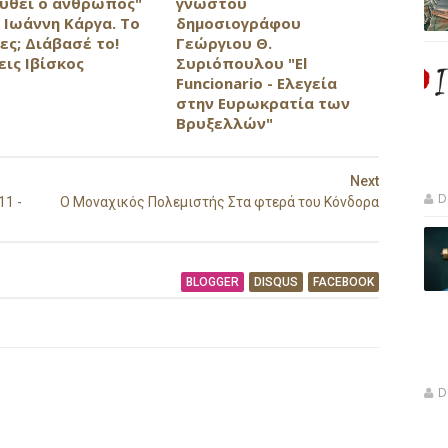
υθεί ο άνθρωπος"
γνωστού
 Ιωάννη Κάργα. Το
δημοσιογράφου
ες; Διάβασέ το!
Γεώργιου Θ.
εις Ιβίσκος
Συριόπουλου "El
Funcionario - Ελεγεία
στην Ευρωκρατία των
Βρυξελλών"
Next
D
11 -
Ο Μοναχικός Πολεμιστής Στα φτερά του Κόνδορα
BLOGGER
DISQUS
FACEBOOK
D