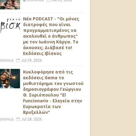
Jul 29, 2026
Νέο PODCAST - "Οι μόνες
διατροφές που είναι
προγραμματισμένος να
ακολουθεί ο άνθρωπος"
με τον Ιωάννη Κάργα. Το
άκουσες; Διάβασέ το!
Εκδόσεις Ιβίσκος
ominica
Jul 29, 2026
Κυκλοφόρησε από τις
εκδόσεις Gema το
μυθιστόρημα του γνωστού
δημοσιογράφου Γεώργιου
Θ. Συριόπουλου "El
Funcionario - Ελεγεία στην
Ευρωκρατία των
Βρυξελλών"
ominica
Jul 28, 2026