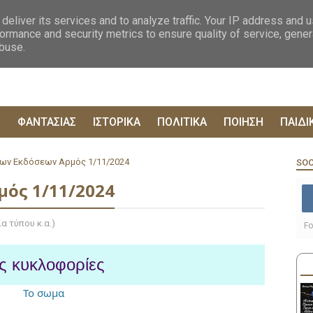
ΟΓΡΑΦΙΕΣ
ΔΥΣΤΟΠΙΚΑ
ΞΕΝΗ ΛΟΓΟΤΕΧΝΙΑ
ΦΙΛΟΣΟΦΙΚΑ
ΕΠΙΚ
deliver its services and to analyze traffic. Your IP address and 
ormance and security metrics to ensure quality of service, gene
abuse.
Ρ
ΦΑΝΤΑΣΙΑΣ
ΙΣΤΟΡΙΚΑ
ΠΟΛΙΤΙΚΑ
ΠΟΙΗΣΗ
ΠΑΙΔΙ
ων Εκδόσεων Αρμός 1/11/2024
SOC
ός 1/11/2024
α τύπου κ.α.)
Fo
ς κυκλοφορίες