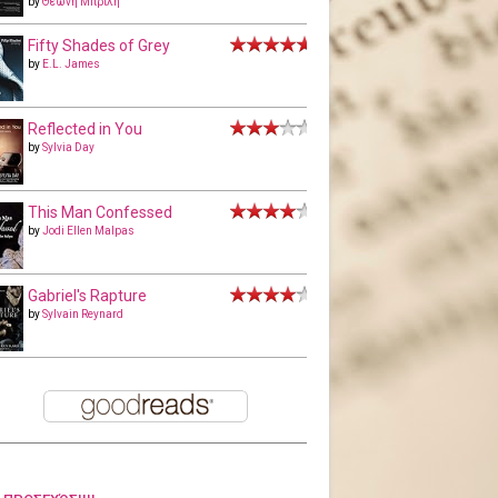
by
Θεώνη Μπριλή
Fifty Shades of Grey
by
E.L. James
Reflected in You
by
Sylvia Day
This Man Confessed
by
Jodi Ellen Malpas
Gabriel's Rapture
by
Sylvain Reynard