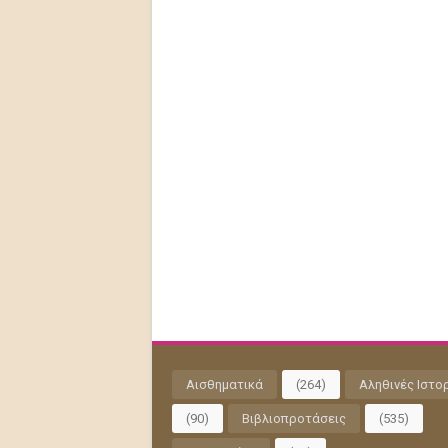
Αισθηματικά
(264)
Αληθινές Ιστο
(90)
Βιβλιοπροτάσεις
(535)