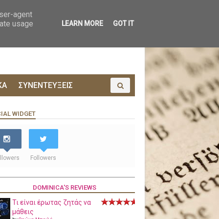
ΟΙΝΩΝΙΑ
ΠΡΟΔΗΜΟΣΙΕΥΣΗ
user-agent
rate usage
LEARN MORE
GOT IT
ΚΑ
ΣΥΝΕΝΤΕΥΞΕΙΣ
IAL WIDGET
llowers
Followers
DOMINICA'S REVIEWS
Τι είναι έρωτας ζητάς να
μάθεις