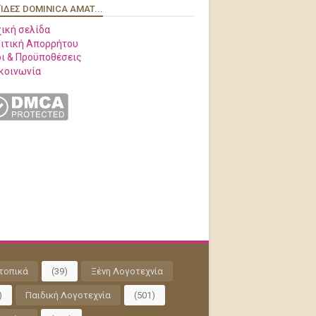
ΊΔΕΣ DOMINICA AMAT...
ική σελίδα
ιτική Απορρήτου
ι & Προϋποθέσεις
κοινωνία
τοπικά
(39)
Ξένη Λογοτεχνία
)
Παιδική Λογοτεχνία
(501)