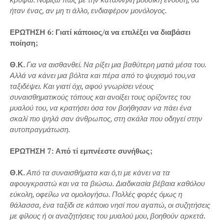
ήταν ένας, αν μη τι άλλο, ενδιαφέρον μονόλογος.
ΕΡΩΤΗΣΗ 6: Γιατί κάποιος/α να επιλέξει να διαβάσει
ποίηση;
Θ.Κ.
Για να αισθανθεί. Να ρίξει μια βαθύτερη ματιά μέσα του.
Αλλά να κάνει μια βόλτα και πέρα από το ψυχισμό του,να
ταξιδέψει. Και γιατί όχι, αφού γνωρίσει νέους
συναισθηματικούς τόπους και ανοίξει τους ορίζοντες του
μυαλού του, να κρατήσει όσα τον βοήθησαν να πάει ένα
σκαλί πιο ψηλά σαν άνθρωπος, στη σκάλα που οδηγεί στην
αυτοπραγμάτωση.
ΕΡΩΤΗΣΗ 7: Από τί εμπνέεστε συνήθως;
Θ.Κ.
Από τα συναισθήματα και ό,τι με κάνει να τα
αφουγκραστώ και να τα βιώσω. Διαδικασία βέβαια καθόλου
εύκολη, οφείλω να ομολογήσω. Πολλές φορές όμως η
θάλασσα, ένα ταξίδι σε κάποιο νησί που αγαπώ, οι συζητήσεις
με φίλους ή οι αναζητήσεις του μυαλού μου, βοηθούν αρκετά.