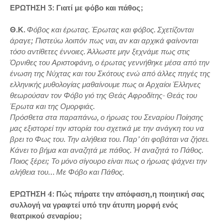
ΕΡΩΤΗΣΗ 3: Γιατί με φόβο και πάθος;
Θ.Κ.
Φόβος και έρωτας. Έρωτας και φόβος. Σχετίζονται
άραγε; Πιστεύω λοιπόν πως ναι, αν και αρχικά φαίνονται
τόσο αντίθετες έννοιες. Άλλωστε μην ξεχνάμε πως στις
Όρνιθες του Αριστοφάνη, ο έρωτας γεννήθηκε μέσα από την
ένωση της Νύχτας και του Σκότους ενώ από άλλες πηγές της
ελληνικής μυθολογίας μαθαίνουμε πως οι Αρχαίοι Έλληνες
θεωρούσαν τον Φόβο γιό της Θεάς Αφροδίτης- Θεάς του
Έρωτα και της Ομορφιάς.
Πρόσθετα στα παραπάνω, ο ήρωας του Σεναρίου Ποίησης
μας εξιστορεί την ιστορία του σχετικά με την ανάγκη του να
βρει το Φως του. Την αλήθεια του. Παρ’ ότι φοβάται να ζήσει.
Κάνει το βήμα και αναζητά με πάθος. Ή αναζητά το Πάθος.
Ποιος ξέρει; Το μόνο σίγουρο είναι πως ο ήρωας ψάχνει την
αλήθεια του… Με Φόβο και Πάθος.
ΕΡΩΤΗΣΗ 4: Πώς πήρατε την απόφαση,η ποιητική σας
συλλογή να γραφτεί υπό την άτυπη μορφή ενός
θεατρικού σεναρίου;