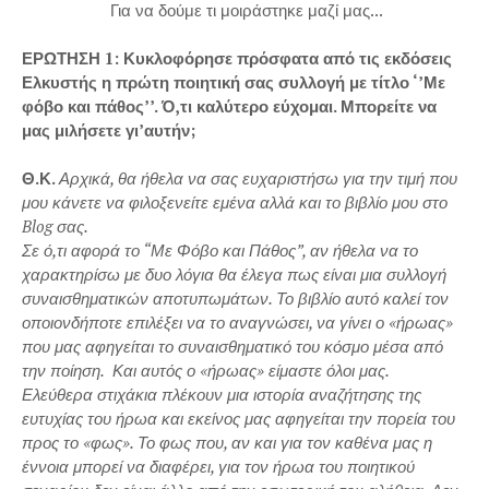
Για να δούμε τι μοιράστηκε μαζί μας...
ΕΡΩΤΗΣΗ 1: Κυκλοφόρησε πρόσφατα από τις εκδόσεις
Ελκυστής η πρώτη ποιητική σας συλλογή με τίτλο ‘’Με
φόβο και πάθος’’. Ό,τι καλύτερο εύχομαι. Μπορείτε να
μας μιλήσετε γι’αυτήν;
Θ.Κ.
Αρχικά, θα ήθελα να σας ευχαριστήσω για την τιμή που
μου κάνετε να φιλοξενείτε εμένα αλλά και το βιβλίο μου στο
Blog σας.
Σε ό,τι αφορά το “Με Φόβο και Πάθος”, αν ήθελα να το
χαρακτηρίσω με δυο λόγια θα έλεγα πως είναι μια συλλογή
συναισθηματικών αποτυπωμάτων. Το βιβλίο αυτό καλεί τον
οποιονδήποτε επιλέξει να το αναγνώσει, να γίνει ο «ήρωας»
που μας αφηγείται το συναισθηματικό του κόσμο μέσα από
την ποίηση. Και αυτός ο «ήρωας» είμαστε όλοι μας.
Ελεύθερα στιχάκια πλέκουν μια ιστορία αναζήτησης της
ευτυχίας του ήρωα και εκείνος μας αφηγείται την πορεία του
προς το «φως». Το φως που, αν και για τον καθένα μας η
έννοια μπορεί να διαφέρει, για τον ήρωα του ποιητικού