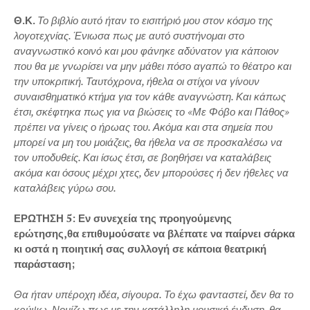
Θ.Κ.
Το βιβλίο αυτό ήταν το εισιτήριό μου στον κόσμο της
λογοτεχνίας. Ένιωσα πως με αυτό συστήνομαι στο
αναγνωστικό κοινό και μου φάνηκε αδύνατον για κάποιον
που θα με γνωρίσει να μην μάθει πόσο αγαπώ το θέατρο και
την υποκριτική. Ταυτόχρονα, ήθελα οι στίχοι να γίνουν
συναισθηματικό κτήμα για τον κάθε αναγνώστη. Και κάπως
έτσι, σκέφτηκα πως για να βιώσεις το «Με Φόβο και Πάθος»
πρέπει να γίνεις ο ήρωας του. Ακόμα και στα σημεία που
μπορεί να μη του μοιάζεις, θα ήθελα να σε προσκαλέσω να
τον υποδυθείς. Και ίσως έτσι, σε βοηθήσει να καταλάβεις
ακόμα και όσους μέχρι χτες, δεν μπορούσες ή δεν ήθελες να
καταλάβεις γύρω σου.
ΕΡΩΤΗΣΗ 5: Εν συνεχεία της προηγούμενης
ερώτησης,θα επιθυμούσατε να βλέπατε να παίρνει σάρκα
κι οστά η ποιητική σας συλλογή σε κάποια θεατρική
παράσταση;
Θα ήταν υπέροχη ιδέα, σίγουρα. Το έχω φανταστεί, δεν θα το
κρύψω. Νομίζω πως με την κατάλληλη μουσική ένδυση, θα