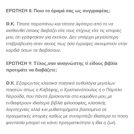
ΕΡΩΤΗΣΗ 8: Ποιo το όραμά σας ως συγγραφέας;
Θ.Κ.
Τίποτα παραπάνω και τίποτα λιγότερο από το να
αισθανθεί όποιος διαβάζει είτε τους στίχους είτε τις ιστορίες
μου, ότι γράφτηκαν για εκείνον. Δεν υπάρχει μεγαλύτερη
επιβράβευση όταν ακούς πως όσα έγραψες ακουμπούν στην
καρδιά όσων τα διαβάσουν.
EΡΩΤΗΣΗ 9: Tέλος,σαν αναγνώστης τί είδους βιβλία
προτιμάτε να διαβάζετε;
Θ.Κ.
Εξαιρώντας κλασικά ποιητικά ανθολόγια μεγάλων
ποιητών όπως ο Καβάφης, ο Χριστιανόπουλος ή ο Πάμπλο
Νερούδα, που πάντα βρίσκονται στο κομοδίνο μου, με
ενδιαφέρουν ιδιαίτερα βιβλία φιλοσοφίας, κλασικής
λογοτεχνίας αλλά και μυθιστορήματα βασισμένα σε
πραγματικές ιστορίες καθώς με συναρπάζει ιδιαίτερα το πόση
φαντασία μπορεί να κάνει πραγματικότητα η ίδια η ζωή.