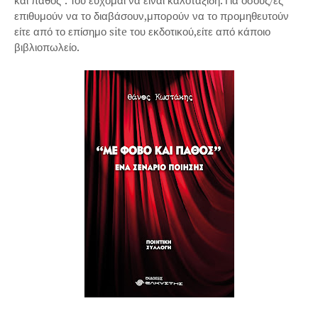
και πάθος''. Του εύχομαι να είναι καλοτάξιδη. Για όσους/ες
επιθυμούν να το διαβάσουν,μπορούν να το προμηθευτούν
είτε από το επίσημο site του εκδοτικού,είτε από κάποιο
βιβλιοπωλείο.