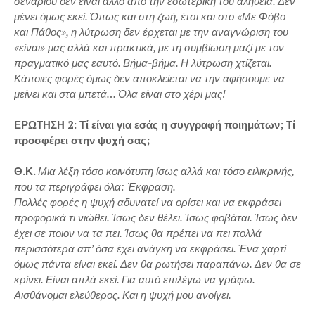
σεναρίου δεν είναι άλλο από την εσωτερική του αλήθεια. Δεν
μένει όμως εκεί. Όπως και στη ζωή, έτσι και στο «Με Φόβο
και Πάθος», η λύτρωση δεν έρχεται με την αναγνώριση του
«είναι» μας αλλά και πρακτικά, με τη συμβίωση μαζί με τον
πραγματικό μας εαυτό. Βήμα-βήμα. Η λύτρωση χτίζεται.
Κάποιες φορές όμως δεν αποκλείεται να την αφήσουμε να
μείνει και στα μπετά… Όλα είναι στο χέρι μας!
ΕΡΩΤΗΣΗ 2: Τί είναι για εσάς η συγγραφή ποιημάτων; Τί
προσφέρει στην ψυχή σας;
Θ.Κ.
Μια λέξη τόσο κοινότυπη ίσως αλλά και τόσο ειλικρινής,
που τα περιγράφει όλα: Έκφραση.
Πολλές φορές η ψυχή αδυνατεί να ορίσει και να εκφράσει
προφορικά τι νιώθει. Ίσως δεν θέλει. Ίσως φοβάται. Ίσως δεν
έχει σε ποιον να τα πει. Ίσως θα πρέπει να πει πολλά
περισσότερα απ’ όσα έχει ανάγκη να εκφράσει. Ένα χαρτί
όμως πάντα είναι εκεί. Δεν θα ρωτήσει παραπάνω. Δεν θα σε
κρίνει. Είναι απλά εκεί. Για αυτό επιλέγω να γράφω.
Αισθάνομαι ελεύθερος. Και η ψυχή μου ανοίγει.