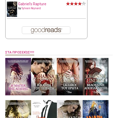
Gabriel's Rapture
by
Sylvain Reynard
ΣΤΑ ΠΡΟΣΕΧΏΣ!!!!