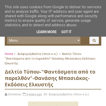
This site uses cookies from Google to deliver its services
and to analyze traffic. Your IP address and user-agent are
shared with Google along with performance and security
metrics to ensure quality of service, generate usage
statistics, and to detect and address abuse.
LEARN MORE
GOT IT
Home
Διάφορα(Δελτία τύπου κ.α.)
Δελτίο Τύπου-
"Φαντάσματα από το παρελθόν"-Θανάσης Μπασιάκος-Εκδόσεις
Ελκυστής
Δελτίο Τύπου-"Φαντάσματα από το
παρελθόν"-Θανάσης Μπασιάκος-
Εκδόσεις Ελκυστής
Dominica
4 years ago
Διάφορα(Δελτία τύπου κ.α.)