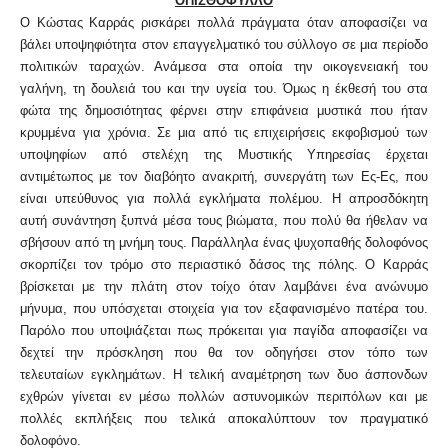
ΟΠΙΣΘΟΦΥΛΛΟ
Ο Κώστας Καρράς ρισκάρει πολλά πράγματα όταν αποφασίζει να
βάλει υποψηφιότητα στον επαγγελματικό του σύλλογο σε μια περίοδο
πολιτικών ταραχών. Ανάμεσα στα οποία την οικογενειακή του
γαλήνη, τη δουλειά του και την υγεία του. Όμως η έκθεσή του στα
φώτα της δημοσιότητας φέρνει στην επιφάνεια μυστικά που ήταν
κρυμμένα για χρόνια. Σε μια από τις επιχειρήσεις εκφοβισμού των
υποψηφίων από στελέχη της Μυστικής Υπηρεσίας έρχεται
αντιμέτωπος με τον διαβόητο ανακριτή, συνεργάτη των Ες-Ες, που
είναι υπεύθυνος για πολλά εγκλήματα πολέμου. Η απροσδόκητη
αυτή συνάντηση ξυπνά μέσα τους βιώματα, που πολύ θα ήθελαν να
σβήσουν από τη μνήμη τους. Παράλληλα ένας ψυχοπαθής δολοφόνος
σκορπίζει τον τρόμο στο περιαστικό δάσος της πόλης. Ο Καρράς
βρίσκεται με την πλάτη στον τοίχο όταν λαμβάνει ένα ανώνυμο
μήνυμα, που υπόσχεται στοιχεία για τον εξαφανισμένο πατέρα του.
Παρόλο που υποψιάζεται πως πρόκειται για παγίδα αποφασίζει να
δεχτεί την πρόσκληση που θα τον οδηγήσει στον τόπο των
τελευταίων εγκλημάτων. Η τελική αναμέτρηση των δυο άσπονδων
εχθρών γίνεται εν μέσω πολλών αστυνομικών περιπόλων και με
πολλές εκπλήξεις που τελικά αποκαλύπτουν τον πραγματικό
δολοφόνο.