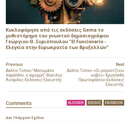
Κυκλοφόρησε από τις εκδόσεις Gema το
μυθιστόρημα του γνωστού δημοσιογράφου
Γεώργιου Θ. Συριόπουλου "El Funcionario -
Ελεγεία στην Ευρωκρατία των Βρυξελλών"
Previous
Next
Δελτίο Τύπου-"Ματωμένο
Δελτίο Τύπου-«Οι μπρούτζινοι
παρελθόν, η αφορμή"-Βασίλης
κύβοι»-Χρυσάνθη
Λινάρδος-Εκδόσεις Ελκυστής
Πρωτοψάλτου-Εκδόσεις
Ελκυστής
Comment
s
BLOGGER
DISQUS
FACEBOOK
Δεν Υπάρχουν Σχόλια: