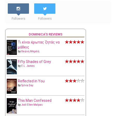
Followers
Followers
DOMINICA'S REVIEWS
Τι είναι έρωτας ζητάς να
μάθεις
by
Θεώνη Μπριλή
Fifty Shades of Grey
by
E.L. James
Reflected in You
by
Sylvia Day
This Man Confessed
by
Jodi Ellen Malpas