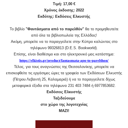
Τιμή: 17,00 €
Χρόνος έκδοσης: 2022
Εκδότης: Εκδόσεις Ελκυστής
Το βιβλίο
"Φαντάσματα από το παρελθόν"
θα το προμηθευτείτε
από όλα τα βιβλιοπωλεία της Ελλάδας!
Ακόμη, μπορείτε να το παραγγείλετε στην Κύπρο καλώντας στο
τηλέφωνο 99326813 (D.E.S. Bookworld).
Επίσης, είναι διαθέσιμο και στο ηλεκτρονικό μας κατάστημα:
https://elkistis.gr/product/
fantasmata-apo-to-parelthon/
Τέλος, για τους αναγνώστες της Θεσσαλονίκης, μπορείτε να
επισκεφθείτε τις εργάσιμες ώρες τα γραφεία των Εκδόσεων Ελκυστής
(Πέτρου Λεβαντή 25, Καλαμαριά) ή να το παραγγείλετε δίχως
μεταφορικά έξοδα στα τηλέφωνα 231 403 7484 ή 6977853682.
Εκδόσεις Ελκυστής
Ταξιδεύουμε
στο χώρο της λογοτεχνίας
ΜΑΖΙ!