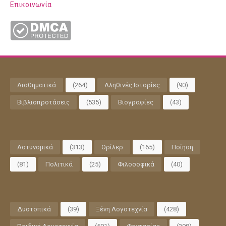
Επικοινωνία
Αισθηματικά
(264)
Αληθινές Ιστορίες
(90)
Βιβλιοπροτάσεις
(535)
Βιογραφίες
(43)
Αστυνομικά
(313)
Θρίλερ
(165)
Ποίηση
(81)
Πολιτικά
(25)
Φιλοσοφικά
(40)
Δυστοπικά
(39)
Ξένη Λογοτεχνία
(428)