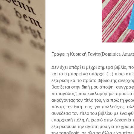
Γράφει η Κυριακή Γανίτη(Dominica Amat
Δεν έχει υπάρξει μέχρι σήμερα βιβλίο, πο
καί το τι μπορεί να υπάρχει ( ; ) πίσω α
εξαίρεση καί το πρώτο βιβλίο της ανερχόμ
βασίζεται στην δική μου άποψη- συγγραφέ
παπαγάλος'', που κυκλοφόρησε προσφάτως 
ακούγοντας τον τίτλο του, για πρώτη φο
πάντα, την δική τους -για πολλούς/ες- α
συνέδεσα τον τίτλο του βιβλίου με ένα φ
επαρχιακή πόλη, ή, χωριό στην δεκαετία τ
εξαιρέσουμε την αγάπη μου για το χρώμα
την τοποθεσία, σε όλα τα άλλα είχα πέσει 