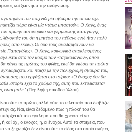
ΣΤΑ
αμένος καί ξεκίνησα την ανάγνωση.
 αγαπημένο του παιχνίδι μία σβούρα την οποία έχει
ηματίζει τώρα είναι μία ντάμα μπαστούνι. Ο Χανς, ένας
 με τον πρώην αστυνομικό και γερμανικής καταγωγής
, λέγοντάς του ότι η μητέρα του πέθανε ενώ ήταν πολύ
αμνήσεις από εκείνη. Οι δυο τους αναλαμβάνουν να
Μπλε Παπαγάλος». Ο Χανς, κοινωνικά αποκλεισμένος
μαγεύεται από τον κόσμο των «τσιρκολάνων», όπου
θα κάνει τις πρώτες του φιλίες, εκεί θα νιώσει τα πρώτα
ι εγκλωβίζεται και παίζει με την πολύχρωμη σβούρα του,
 μάντισσας που εργάζεται στο τσίρκο: «Ο ένοχος δεν θα
ν κάθε ιστορία έχει το χρώμα της, αυτή που εκτυλίσσεται
 είναι μπλε."
(Περίληψη οπισθοφύλλου)
ίναι ούτε το πρώτο, αλλά ούτε το τελευταίο που διαβάζω
οτεχνίας. Ναι, είναι δεδομένο πως η πλοκή του θα
 υπάρξει κάποιο έγκλημα που θα χρειαστεί να
ή καί όχι, ο ένοχος, ή, οι ένοχοι. Αυτά τα στοιχεία, που
α ξεχωρίζει δεν είναι ούτε το είδος στο οποίο ανήκει,