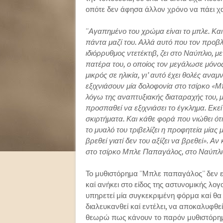
οπότε δεν άφησα άλλον χρόνο να πάει χ
''Αγαπημένο του χρώμα είναι το μπλε. Και
πάντα μαζί του. Αλλά αυτό που τον προβλ
ιδιόρρυθμος ντετέκτιβ, ζει στο Ναύπλιο,
πατέρα του, ο οποίος τον μεγάλωσε μόνος
μικρός σε ηλικία, γι’ αυτό έχει θολές αν
εξιχνιάσουν μία δολοφονία στο τσίρκο «
λόγω της αναπτυξιακής διαταραχής του, 
προσπαθεί να εξιχνιάσει το έγκλημα. Εκεί 
σκιρτήματα. Και κάθε φορά που νιώθει ότ
το μυαλό του τριβελίζει η προφητεία μίας
βρεθεί γιατί δεν του αξίζει να βρεθεί». Α
στο τσίρκο Μπλε Παπαγάλος, στο Ναύπλιο,
Το μυθιστόρημα ''Μπλε παπαγάλος'' δεν ε
καί ανήκει στο είδος της αστυνομικής λογ
υπηρετεί μία συγκεκριμένη φόρμα καί θα
διαλευκανθεί καί εντέλει, να αποκαλυφθεί, 
θεωρώ πως κάνουν το παρόν μυθιστόρημα ν