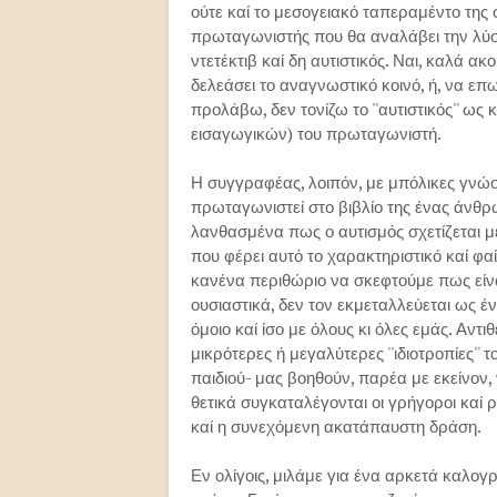
ούτε καί το μεσογειακό ταπεραμέντο της
πρωταγωνιστής που θα αναλάβει την λύση
ντετέκτιβ καί δη αυτιστικός. Ναι, καλά α
δελεάσει το αναγνωστικό κοινό, ή, να επ
προλάβω, δεν τονίζω το ''αυτιστικός'' ως 
εισαγωγικών) του πρωταγωνιστή.
Η συγγραφέας, λοιπόν, με μπόλικες γνώσ
πρωταγωνιστεί στο βιβλίο της ένας άνθ
λανθασμένα πως ο αυτισμός σχετίζεται με
που φέρει αυτό το χαρακτηριστικό καί φαί
κανένα περιθώριο να σκεφτούμε πως είναι
ουσιαστικά, δεν τον εκμεταλλεύεται ως 
όμοιο καί ίσο με όλους κι όλες εμάς. Αντι
μικρότερες ή μεγαλύτερες ''ιδιοτροπίες'' τ
παιδιού- μας βοηθούν, παρέα με εκείνον
θετικά συγκαταλέγονται οι γρήγοροι καί ρ
καί η συνεχόμενη ακατάπαυστη δράση.
Εν ολίγοις, μιλάμε για ένα αρκετά καλογ