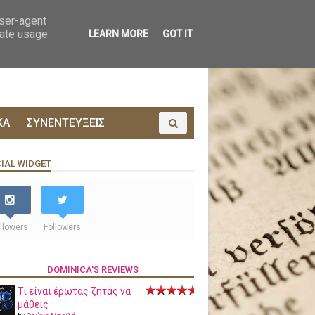
ΟΙΝΩΝΙΑ
ΠΡΟΔΗΜΟΣΙΕΥΣΗ
user-agent
rate usage
LEARN MORE
GOT IT
ΚΑ
ΣΥΝΕΝΤΕΥΞΕΙΣ
IAL WIDGET
llowers
Followers
DOMINICA'S REVIEWS
Τι είναι έρωτας ζητάς να
μάθεις