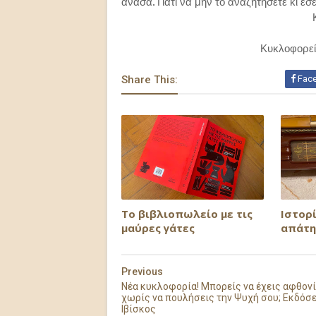
ανάσα. Γιατί να μην το αναζητήσετε κι εσε
Κυκλοφορεί
Share This:
Fac
Το βιβλιοπωλείο με τις
Ιστορί
μαύρες γάτες
απάτη
Previous
Νέα κυκλοφορία! Μπορείς να έχεις αφθον
χωρίς να πουλήσεις την Ψυχή σου; Εκδόσε
Ιβίσκος