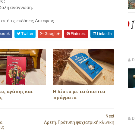
ίς;
Καλή ανάγνωση.
 από τις εκδόσεις Λυκόφως.
ebook
Twitter
Google+
Pinterest
Linkedin
D
ες αγάπης και
Η λίστα με τα ύποπτα
ς
πράγματα
Next
D
ία
Αρετή. Πρότυπη ψυχιατρική κλινική
ις