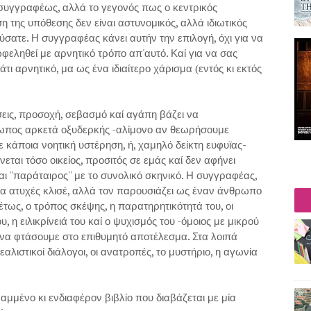
 συγγραφέως, αλλά το γεγονός πως ο κεντρικός
 της υπόθεσης δεν είναι αστυνομικός, αλλά ιδιωτικός
κούσατε. Η συγγραφέας κάνει αυτήν την επιλογή, όχι για να
ωφεληθεί με αρνητικό τρόπο απ'αυτό. Καί για να σας
κάτι αρνητικό, μα ως ένα ιδιαίτερο χάρισμα (εντός κι εκτός
εις, προσοχή, σεβασμό καί αγάπη βάζει να
ρωπος αρκετά οξυδερκής -αλίμονο αν θεωρήσουμε
 κάποια νοητική υστέρηση, ή, χαμηλό δείκτη ευφυϊας-
νεται τόσο οικείος, προσιτός σε εμάς καί δεν αφήνει
 ''παράταιρος'' με το συνολικό σκηνικό. Η συγγραφέας,
ένα ατυχές κλισέ, αλλά τον παρουσιάζει ως έναν άνθρωπο
θέτως, ο τρόπος σκέψης, η παρατηρητικότητά του, οι
ου, η ειλικρίνειά του καί ο ψυχισμός του -όμοιος με μικρού
, να φτάσουμε στο επιθυμητό αποτέλεσμα. Στα λοιπά
εαλιστικοί διάλογοι, οι ανατροπές, το μυστήριο, η αγωνία
ραμμένο κι ενδιαφέρον βιβλίο που διαβάζεται με μία