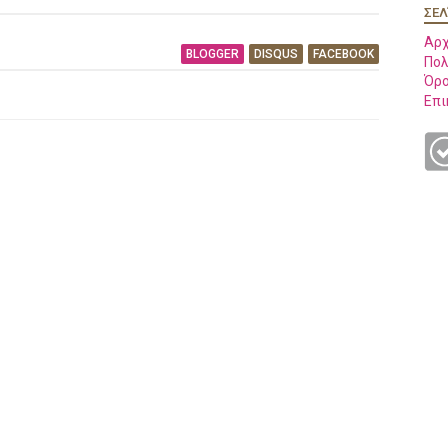
ΣΕΛ
Αρχ
BLOGGER
DISQUS
FACEBOOK
Πολ
Όρο
Επι