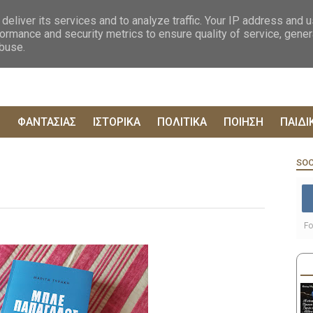
ΟΓΡΑΦΙΕΣ
ΔΥΣΤΟΠΙΚΑ
ΞΕΝΗ ΛΟΓΟΤΕΧΝΙΑ
ΦΙΛΟΣΟΦΙΚΑ
ΕΠΙΚ
deliver its services and to analyze traffic. Your IP address and 
ormance and security metrics to ensure quality of service, gene
abuse.
Ρ
ΦΑΝΤΑΣΙΑΣ
ΙΣΤΟΡΙΚΑ
ΠΟΛΙΤΙΚΑ
ΠΟΙΗΣΗ
ΠΑΙΔΙ
SOC
Fo