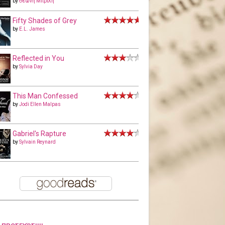
by
Θεώνη Μπριλή
Fifty Shades of Grey
by
E.L. James
Reflected in You
by
Sylvia Day
This Man Confessed
by
Jodi Ellen Malpas
Gabriel's Rapture
by
Sylvain Reynard