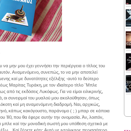
)
υ να μην μου έχει γεννήσει την περιέργεια ο τίτλος του
π'αυτόν. Αναμενόμενο, συνεπώς, το να μην αποτελεί
ενης καί με δυνατότητες εξέλιξης -αυτό το δεύτερο
ως Μαρίτας Τυράκη, με τον ιδιαίτερο τίτλο ''Μπλε
από τις εκδόσεις Λυκόφως. Για να είμαι ειλικρινής,
ρά, οι συνειρμοί του μυαλού μου ακολούθησαν, όπως
λλόκοτη καί μη αναμενόμενη διαδρομή. Ναι, αρχικώς,
θηνό, κάπως κακόγουστο, παράνομο ( ; ) μπαρ σε κάποια
ου '80, που θα έφερε αυτήν την ονομασία. Άν, λοιπόν,
 μπλε καί την μοναδική σωστή μου υπόθεση σχετικά με
έξω... Καί ξέρετε κάτι; Αυτό με ιντρίγκαρε περισσότερο,