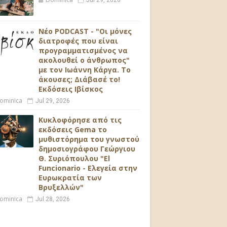
Jul 29, 2026
Νέο PODCAST - "Οι μόνες
διατροφές που είναι
προγραμματισμένος να
ακολουθεί ο άνθρωπος"
με τον Ιωάννη Κάργα. Το
άκουσες; Διάβασέ το!
Εκδόσεις Ιβίσκος
ominica
Jul 29, 2026
Κυκλοφόρησε από τις
εκδόσεις Gema το
μυθιστόρημα του γνωστού
δημοσιογράφου Γεώργιου
Θ. Συριόπουλου "El
Funcionario - Ελεγεία στην
Ευρωκρατία των
Βρυξελλών"
ominica
Jul 28, 2026