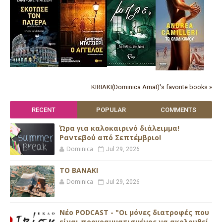
KIRIAKI(Dominica Amat)'s favorite books »
RECENT
POPULAR
COMMENTS
Ώρα για καλοκαιρινό διάλειμμα!
Ραντεβού από Σεπτέμβριο!
Dominica
Jul 29, 2026
ΤΟ ΒΑΝΑΚΙ
Dominica
Jul 29, 2026
Νέο PODCAST - "Οι μόνες διατροφές που
είναι προγραμματισμένος να ακολουθεί