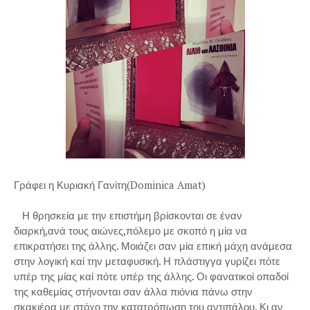
Γράφει η Κυριακή Γανίτη(Dominica Amat)
Η θρησκεία με την επιστήμη βρίσκονται σε έναν
διαρκή,ανά τους αιώνες,πόλεμο με σκοπό η μία να
επικρατήσει της άλλης. Μοιάζει σαν μία επική μάχη ανάμεσα
στην λογική καί την μεταφυσική. Η πλάστιγγα γυρίζει πότε
υπέρ της μίας καί πότε υπέρ της άλλης. Οι φανατικοί οπαδοί
της καθεμίας στήνονται σαν άλλα πιόνια πάνω στην
σκακιέρα με στόχο την κατατρόπωση του αντιπάλου. Κι αν