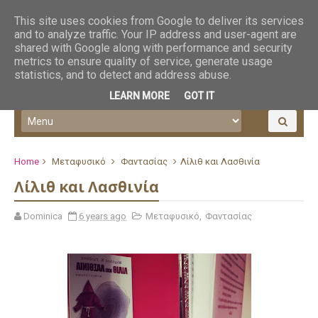
This site uses cookies from Google to deliver its services
and to analyze traffic. Your IP address and user-agent are
shared with Google along with performance and security
metrics to ensure quality of service, generate usage
statistics, and to detect and address abuse.
LEARN MORE
GOT IT
Home
Μεταφυσικό
Φαντασίας
Λίλιθ και Λασθινία
Λίλιθ και Λασθινία
Dominica
6 years ago
Μεταφυσικό
,
Φαντασίας