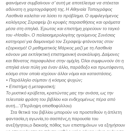
φαινόμενα συμβαίνουν σ’ αυτή με αποτέλεσμα να στέκεται
αδύνατη η χαρτογράφησή της. Η Αθηναία Τοπογράφος
Λασθινία καλείται να λύσει το πρόβλημα. Ο αμφιλεγόμενος
καλόγερος Σεραφείμ ζει κρυφές παραισθήσεις και οράματα
μέσα στη σπηλιά. Έρωτας και επιστήμη χορεύουν το ταγκό
του «Ησαΐα». Ο παλαιοημερολογίτης ηγούμενος Συνέσιος
κατηγορεί για δαιμονισμό τον Σεραφείμ φτάνοντας στον
εξορκισμό! Ο μαθηματικός Μάρκος μαζί με τη Λασθινία
κάνουν μια εκπληκτική επιστημονική ανακάλυψη. Δαίμονες
και θάνατος παραφυλάνε στην ομίχλη. Όλοι συμφωνούν ότι η
σπηλιά είναι πύλη για έναν άλλο, παράδοξο και πρωτόφαντο,
κόσμο στον οποίο ισχύουν άλλοι νόμοι και καταστάσεις.
• Παράλληλο σύμπαν ή κόσμος ψυχών;
• Επιστήμη ή μεταφυσική;
Το μυστικό κρύβεται, κρατώντας μας την ανάσα, ως την
τελευταία φράση του βιβλίου και ενδεχομένως πέρα από
αυτή…
''(Περίληψη οπισθοφύλλου)
Στα θετικά του βιβλίου μπορούν να προστεθούν η άπλετη
φαντασία,η αγωνία,το σασπένς,η παρουσία του
ανεξήγητου,ο διακαής πόθος των επιστημόνων να εξηγήσουν