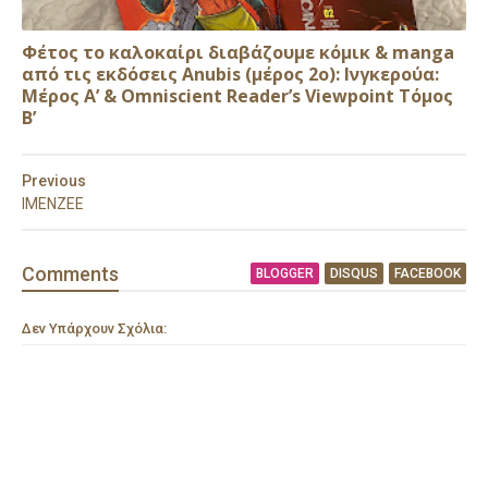
Φέτος το καλοκαίρι διαβάζουμε κόμικ & manga
από τις εκδόσεις Anubis (μέρος 2ο): Ινγκερούα:
Μέρος Α’ & Omniscient Reader’s Viewpoint Τόμος
Β’
Previous
ΙΜΕΝΖΕΕ
Comment
s
BLOGGER
DISQUS
FACEBOOK
Δεν Υπάρχουν Σχόλια: