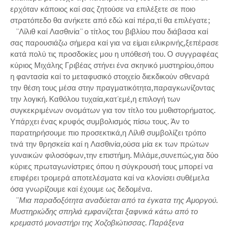
ερχόταν κάποιος καί σας ζητούσε να επιλέξετε σε ποιο
στρατόπεδο θα ανήκετε από εδώ καί πέρα,τί θα επιλέγατε;
''Λίλιθ καί Λασθινία'' ο τίτλος του βιβλίου που διάβασα καί
σας παρουσιάζω σήμερα καί για να είμαι ειλικρινής,ξεπέρασε
κατά πολύ τις προσδοκίες μου η υπόθεσή του. Ο συγγραφέας
κύριος Μιχάλης Γριβέας στήνει ένα σκηνικό μυστηρίου,όπου
η φαντασία καί το μεταφυσικό στοιχείο διεκδικούν σθεναρά
την θέση τους μέσα στην πραγματικότητα,παραγκωνίζοντας
την λογική. Καθόλου τυχαία,κατ'εμέ,η επιλογή των
συγκεκριμένων ονομάτων για τον τίτλο του μυθιστορήματος.
Υπάρχει ένας κρυφός συμβολισμός πίσω τους. Άν το
παρατηρήσουμε πιο προσεκτικά,η Λίλιθ συμβολίζει τρόπο
τινά την θρησκεία καί η Λασθινία,ούσα μία εκ των πρώτων
γυναικών φιλοσόφων,την επιστήμη. Μιλάμε,συνεπώς,για δύο
κύριες πρωταγωνίστριες όπου η σύγκρουσή τους μπορεί να
επιφέρει τρομερά αποτελέσματα καί να κλονίσει συθέμελα
όσα γνωρίζουμε καί έχουμε ως δεδομένα.
''
Μια παραδοξότητα αναδύεται από τα έγκατα της Αμοργού.
Μυστηριώδης σπηλιά εμφανίζεται ξαφνικά κάτω από το
κρεμαστό μοναστήρι της Χοζοβιώτισσας. Παράξενα