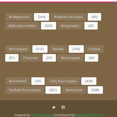
Αισθηματικά
(264)
Αληθινές Ιστορίες
(90)
Βιβλιοπροτάσεις
(535)
Βιογραφίες
(43)
Αστυνομικά
(313)
Θρίλερ
(165)
Ποίηση
(81)
Πολιτικά
(25)
Φιλοσοφικά
(40)
Δυστοπικά
(39)
Ξένη Λογοτεχνία
(428)
Παιδική Λογοτεχνία
(501)
Φαντασίας
(298)
Created By
SoraTemplates
| Distributed By
MyBloggerThemes