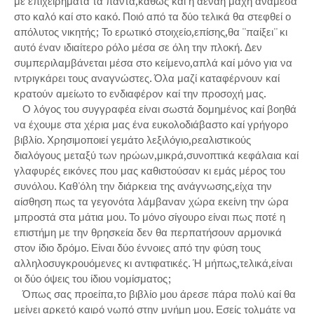
με επιχειρήματα τα πάντα,καθώς καί η αέναη μάχη ανάμεσα
στο καλό καί στο κακό. Ποιό από τα δύο τελικά θα στεφθεί ο
απόλυτος νικητής; Το ερωτικό στοιχείο,επίσης,θα ''παίξει'' κι
αυτό έναν ιδιαίτερο ρόλο μέσα σε όλη την πλοκή. Δεν
συμπεριλαμβάνεται μέσα στο κείμενο,απλά καί μόνο για να
ιντριγκάρει τους αναγνώστες. Όλα μαζί καταφέρνουν καί
κρατούν αμείωτο το ενδιαφέρον καί την προσοχή μας.
Ο λόγος του συγγραφέα είναι σωστά δομημένος καί βοηθά
να έχουμε στα χέρια μας ένα ευκολοδιάβαστο καί γρήγορο
βιβλίο. Χρησιμοποιεί γεμάτο λεξιλόγιο,ρεαλιστικούς
διαλόγους μεταξύ των ηρώων,μικρά,συνοπτικά κεφάλαια καί
γλαφυρές εικόνες που μας καθιστούσαν κι εμάς μέρος του
συνόλου. Καθ'όλη την διάρκεια της ανάγνωσης,είχα την
αίσθηση πως τα γεγονότα λάμβαναν χώρα εκείνη την ώρα
μπροστά στα μάτια μου. Το μόνο σίγουρο είναι πως ποτέ η
επιστήμη με την θρησκεία δεν θα περπατήσουν αρμονικά
στον ίδιο δρόμο. Είναι δύο έννοιες από την φύση τους
αλληλοσυγκρουόμενες κι αντιφατικές. Ή μήπως,τελικά,είναι
οι δύο όψεις του ίδιου νομίσματος;
Όπως σας προείπα,το βιβλίο μου άρεσε πάρα πολύ καί θα
μείνει αρκετό καιρό νωπό στην μνήμη μου. Εσείς τολμάτε να