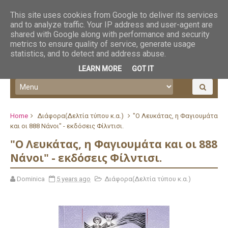
This site uses cookies from Google to deliver its services
and to analyze traffic. Your IP address and user-agent are
shared with Google along with performance and security
metrics to ensure quality of service, generate usage
statistics, and to detect and address abuse.
LEARN MORE
GOT IT
Home
Διάφορα(Δελτία τύπου κ.α.)
"Ο Λευκάτας, η Φαγιουμάτα
και οι 888 Νάνοι" - εκδόσεις Φίλντισι.
"Ο Λευκάτας, η Φαγιουμάτα και οι 888
Νάνοι" - εκδόσεις Φίλντισι.
Dominica
5 years ago
Διάφορα(Δελτία τύπου κ.α.)