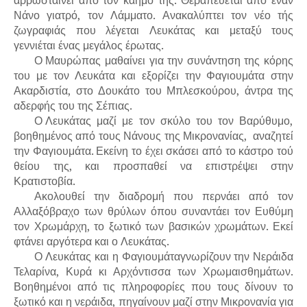
αρρωσταίνει από τον καημό της. Θεραπεύεται από έναν
Νάνο γιατρό, τον Λάμματο. Ανακαλύπτει τον νέο τής
ζωγραφιάς που λέγεται Λευκάτας και μεταξύ τους
γεννιέται ένας μεγάλος έρωτας.
Ο Μαυρώπας μαθαίνει για την συνάντηση της κόρης
του με τον Λευκάτα και εξορίζει την Φαγιουμάτα στην
Ακαρδιστία, στο Δουκάτο του Μπλεσκούρου, άντρα της
αδερφής του της Σέπιας.
Ο Λευκάτας μαζί με τον σκύλο του τον Βαρύθυμο,
βοηθημένος από τους Νάνους της Μικρονανίας, αναζητεί
την Φαγιουμάτα. Εκείνη το έχει σκάσει από το κάστρο τού
θείου της, και προσπαθεί να επιστρέψει στην
Κρατιστοβία.
Ακολουθεί την διαδρομή που περνάει από τον
Αλλαξόβραχο των θρύλων όπου συναντάει τον Ευθύμη
τον Χρωμάρχη, το ξωτικό των βασικών χρωμάτων. Εκεί
φτάνει αργότερα και ο Λευκάτας.
Ο Λευκάτας και η Φαγιουμάταγνωρίζουν την Νεράιδα
Τελαρίνα, Κυρά κι Αρχόντισσα των Χρωμαισθημάτων.
Βοηθημένοι από τις πληροφορίες που τους δίνουν το
ξωτικό και η νεράιδα, πηγαίνουν μαζί στην Μικρονανία για