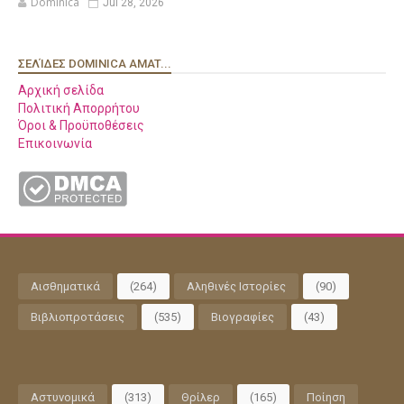
Dominica
Jul 28, 2026
ΣΕΛΊΔΕΣ DOMINICA AMAT...
Αρχική σελίδα
Πολιτική Απορρήτου
Όροι & Προϋποθέσεις
Επικοινωνία
Αισθηματικά
(264)
Αληθινές Ιστορίες
(90)
Βιβλιοπροτάσεις
(535)
Βιογραφίες
(43)
Αστυνομικά
(313)
Θρίλερ
(165)
Ποίηση