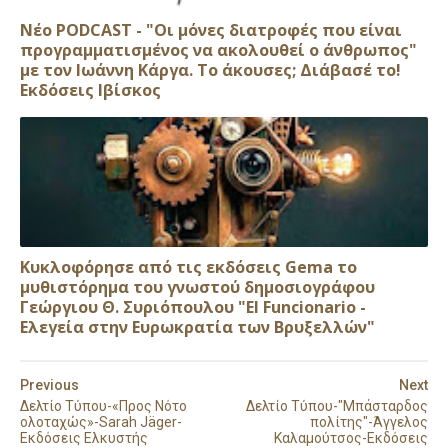
Νέο PODCAST - "Οι μόνες διατροφές που είναι
προγραμματισμένος να ακολουθεί ο άνθρωπος"
με τον Ιωάννη Κάργα. Το άκουσες; Διάβασέ το!
Εκδόσεις Ιβίσκος
Κυκλοφόρησε από τις εκδόσεις Gema το
μυθιστόρημα του γνωστού δημοσιογράφου
Γεώργιου Θ. Συριόπουλου "El Funcionario -
Ελεγεία στην Ευρωκρατία των Βρυξελλών"
Previous
Next
Δελτίο Τύπου-«Προς Νότο
Δελτίο Τύπου-"Μπάσταρδος
ολοταχώς»-Sarah Jäger-
πολίτης"-Άγγελος
Εκδόσεις Ελκυστής
Καλαμούτσος-Εκδόσεις