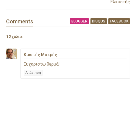
Ελκυστής
Comment
s
BLOGGER
DISQUS
FACEBOOK
1 Σχόλιο:
Κωστής Μακρής
Ευχαριστώ θερμά!
Απάντηση