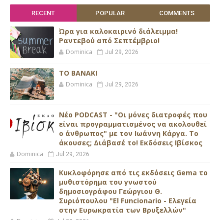
RECENT
POPULAR
COMMENTS
Ώρα για καλοκαιρινό διάλειμμα!
Ραντεβού από Σεπτέμβριο!
Dominica
Jul 29, 2026
ΤΟ ΒΑΝΑΚΙ
Dominica
Jul 29, 2026
Νέο PODCAST - "Οι μόνες διατροφές που
είναι προγραμματισμένος να ακολουθεί
ο άνθρωπος" με τον Ιωάννη Κάργα. Το
άκουσες; Διάβασέ το! Εκδόσεις Ιβίσκος
Dominica
Jul 29, 2026
Κυκλοφόρησε από τις εκδόσεις Gema το
μυθιστόρημα του γνωστού
δημοσιογράφου Γεώργιου Θ.
Συριόπουλου "El Funcionario - Ελεγεία
στην Ευρωκρατία των Βρυξελλών"