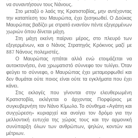
να συναντήσουν τους Νάνους.
Στο μεταξύ ο λαός της Κρατιστοβίας, μην αντέχοντας
την καταπίεση του Μαυρώπα, έχει ξεσηκωθεί. Ο Δούκας
Μαυρώπας βαδίζει με στρατό εναντίον πέντε εξεγερμένων
χωριών όπου δίνεται μάχη.
Στη μάχη εκείνη παίρνει μέρος, στο πλευρό των
εξεγερμένων, και ο Νάνος Στρατηγός Κρόκινος μαζί με
887 Νάνους πολεμιστές.
Ο Μαυρώπας ηττάται αλλά ενώ ετοιμάζεται να
αυτοκτονήσει, ένα χρωματιστό σύννεφο τον τυλίγει. Όταν
φεύγει το σύννεφο, ο Μαυρώπας έχει μεταμορφωθεί και
δεν θυμάται ούτε ποιος είναι ούτε τα εγκλήματα που έχει
κάνει.
Στις εκλογές που γίνονται στην ελευθερωμένη
Κρατιστοβία, εκλέγεται ο άρχοντας Πορφύριος με
συγκυβερνήτη τον Νάνο Κίμωλο. Το σύνθημα «Αγάπη και
συγχώρεση» κυριαρχεί και ανοίγει τον δρόμο για την
μελλοντική ευτυχία της χώρας τους και την αρμονική
συνύπαρξη όλων των ανθρώπων, ψηλών, κοντών και
μέτριων.