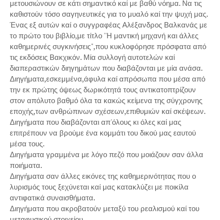
μετουσιώνουν σε κάτι σημαντικό καί με βαθύ νόημα. Να τις
καθιστούν τόσο σαγηνευτικές για το μυαλό καί την ψυχή μας.
Ένας εξ αυτών καί ο συγγραφέας Αλέξανδρος Βαλκανάς με
το πρώτο του βιβλίο,με τίτλο ''Η μαντική μηχανή και άλλες
καθημερινές συγκινήσεις",που κυκλοφόρησε πρόσφατα από
τις εκδόσεις Βακχικόν. Μία συλλογή αυτοτελών καί
διαπεραστικών διηγημάτων που διαβάζονται με μία ανάσα.
Διηγήματα,εσκεμμένα,άφυλα καί απρόσωπα που μέσα από
την εκ πρώτης όψεως δωρικότητά τους αντικατοπτρίζουν
στον απόλυτο βαθμό όλα τα κακώς κείμενα της σύγχρονης
εποχής,των ανθρώπινων σχέσεων,επιθυμιών καί σκέψεων.
Διηγήματα που διαβάζονται απ'όλους κι όλες καί μας
επιτρέπουν να βρούμε ένα κομμάτι του δικού μας εαυτού
μέσα τους.
Διηγήματα γραμμένα με λόγο πεζό που μοιάζουν σαν άλλα
ποιήματα.
Διηγήματα σαν άλλες εικόνες της καθημερινότητας που ο
λυρισμός τους ξεχύνεται καί μας κατακλύζει με ποικίλα
αντιφατικά συναισθήματα.
Διηγήματα που ακροβατούν μεταξύ του ρεαλισμού καί του
μεταφυσικού στοιχείου.