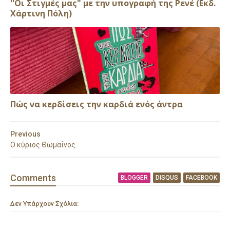
''Οι Στιγμές μας" με την υπογραφή της Ρενέ (Εκδ.
Χάρτινη Πόλη)
Πώς να κερδίσεις την καρδιά ενός άντρα
Previous
Ο κύριος Θωμαΐνος
Comment
s
BLOGGER
DISQUS
FACEBOOK
Δεν Υπάρχουν Σχόλια: