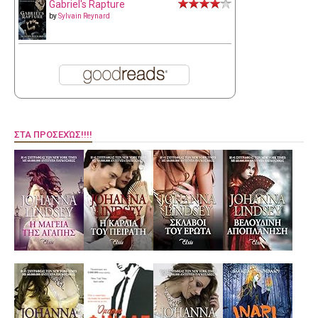
Gabriel's Rapture
by
Sylvain Reynard
ΣΤΑ ΠΡΟΣΕΧΏΣ!!!!