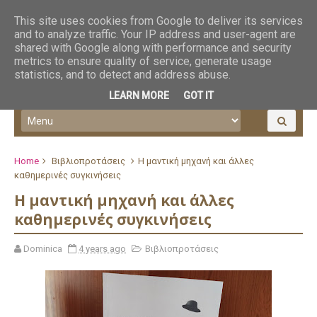
This site uses cookies from Google to deliver its services
and to analyze traffic. Your IP address and user-agent are
shared with Google along with performance and security
metrics to ensure quality of service, generate usage
statistics, and to detect and address abuse.
LEARN MORE
GOT IT
Home
Βιβλιοπροτάσεις
Η μαντική μηχανή και άλλες
καθημερινές συγκινήσεις
Η μαντική μηχανή και άλλες
καθημερινές συγκινήσεις
Dominica
4 years ago
Βιβλιοπροτάσεις