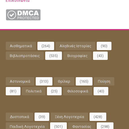
Επικοινωνία
Αισθηματικά
(264)
Αληθινές Ιστορίες
(90)
Βιβλιοπροτάσεις
(535)
Βιογραφίες
(43)
Αστυνομικά
(313)
Θρίλερ
(165)
Ποίηση
(81)
Πολιτικά
(25)
Φιλοσοφικά
(40)
Δυστοπικά
(39)
Ξένη Λογοτεχνία
(428)
Παιδική Λογοτεχνία
(501)
Φαντασίας
(298)