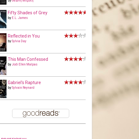
by
Θεώνη Μπριλή
Fifty Shades of Grey
by
E.L. James
Reflected in You
by
Sylvia Day
This Man Confessed
by
Jodi Ellen Malpas
Gabriel's Rapture
by
Sylvain Reynard