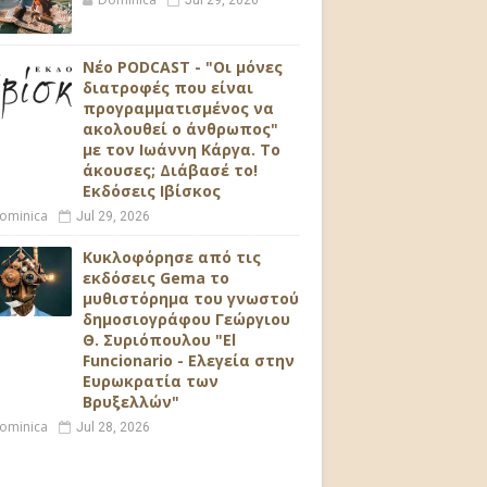
Jul 29, 2026
Νέο PODCAST - "Οι μόνες
διατροφές που είναι
προγραμματισμένος να
ακολουθεί ο άνθρωπος"
με τον Ιωάννη Κάργα. Το
άκουσες; Διάβασέ το!
Εκδόσεις Ιβίσκος
ominica
Jul 29, 2026
Κυκλοφόρησε από τις
εκδόσεις Gema το
μυθιστόρημα του γνωστού
δημοσιογράφου Γεώργιου
Θ. Συριόπουλου "El
Funcionario - Ελεγεία στην
Ευρωκρατία των
Βρυξελλών"
ominica
Jul 28, 2026