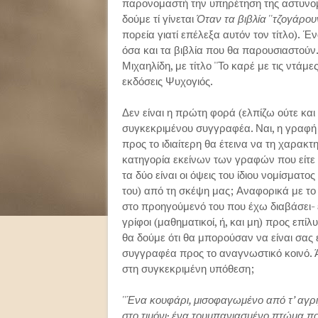
παρονομαστή την υπηρέτηση της αστυνομι
δούμε τί γίνεται
Όταν τα βιβλία ''τζογάρουν
πορεία γιατί επέλεξα αυτόν τον τίτλο).
Έν
όσα και τα βιβλία που θα παρουσιαστούν
Μιχαηλίδη, με τίτλο ''Το καρέ με τις ντάμ
εκδόσεις Ψυχογιός.
Δεν είναι η πρώτη φορά (ελπίζω ούτε και
συγκεκριμένου συγγραφέα. Ναι, η γραφή τ
προς το ιδιαίτερη θα έτεινα να τη χαρακτ
κατηγορία εκείνων των γραφών που είτε μ
τα δύο είναι οι όψεις του ίδιου νομίσματ
του) από τη σκέψη μας; Αναφορικά με τ
στο προηγούμενό του που έχω διαβάσει- ε
γρίφοι (μαθηματικοί, ή, και μη) προς επ
θα δούμε ότι θα μπορούσαν να είναι σας
συγγραφέα προς το αναγνωστικό κοινό. Άρα
στη συγκεκριμένη υπόθεση;
''Ένα κουφάρι, μισοφαγωμένο από τ’ αγρ
στο τιμόνι· ένα τουμπανιασμένο πτώμα που