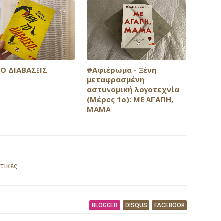
Ο ΔΙΑΒΑΣΕΙΣ
#Αφιέρωμα - Ξένη
μεταφρασμένη
αστυνομική λογοτεχνία
(Μέρος 1ο): ΜΕ ΑΓΑΠΗ,
ΜΑΜΑ
ντικές
BLOGGER
DISQUS
FACEBOOK