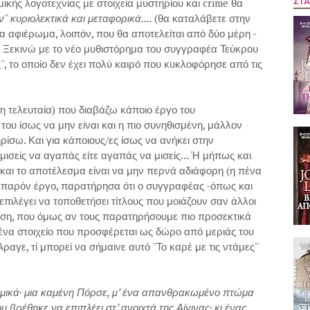
κής λογοτεχνίας με στοιχεία μυστηρίου και crime θα
ΣΤΑ
'' κυριολεκτικά και μεταφορικά....
(θα καταλάβετε στην
α αφιέρωμα, λοιπόν, που θα αποτελείται από δύο μέρη -
. Ξεκινώ με το νέο μυθιστόρημα του συγγραφέα Τεύκρου
ες'', το οποίο δεν έχει πολύ καιρό που κυκλοφόρησε από τις
 η τελευταία) που διαβάζω κάποιο έργο του
ου ίσως να μην είναι και η πιο συνηθισμένη, μάλλον
ηρίσω. Και για κάποιους/ες ίσως να ανήκει στην
ισείς να αγαπάς είτε αγαπάς να μισείς... Ή μήπως και
ος και το αποτέλεσμα είναι να μην περνά αδιάφορη (η πένα
ο παρόν έργο, παρατήρησα ότι ο συγγραφέας -όπως και
πιλέγει να τοποθετήσει τίτλους που μοιάζουν σαν άλλοι
ίλυση, που όμως αν τους παρατηρήσουμε πιο προσεκτικά
 ένα στοιχείο που προσφέρεται ως δώρο από μεριάς του
γε, τί μπορεί να σήμαινε αυτό ''Το καρέ με τις ντάμες''
ιμικά· μια καμένη Πόρσε, μ’ ένα απανθρακωμένο πτώμα
 βρέθηκε να επιπλέει στ’ ανοιχτά της Αίγινας· κι ένας