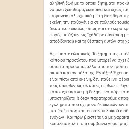
αληθινή ζωή με τα όποια ζητήματα προκύ
να μιλά ξεκάθαρα, ειλικρινά και δίχως τάσ
επιφανειακά!- σχετικά με τη διαφθορά τη
εκείνη, την παθογένεια σε πολλούς τομεί
δικαστικού δικαίου, όπως και στο ευρύτερ
φορές μοιάζουν ως ''χάδι'' σε σύγκριση μ
αποδίδονται) και τη θέσπιση αυτών στη 
Ας είμαστε ειλικρινείς. Το ζήτημα της από
κάποιου προσώπου που μπορεί να σχετίζε
αυτά τα πρόσωπα, αλλά από τον τρόπο που
σκοπό και τον ρόλο της. Εντάξει! Έχουμ
είναι πίσω από εκείνη, δεν παύει να φέρ
τους υπευθύνους σε αυτές τις θέσεις. Σίγ
κάποιος/α και να μη θελήσει να πάρει στα 
υποστηρίζεται!) όταν παρατηρούμε αποφά
εγκλήματα που όχι μόνο δε δικαιώνουν τ
-κατ'επέκταση και του κοινού λαϊκού αισ
ενόχων; Και πριν βιαστείτε να με χαρακτ
κοιτάξετε καλά το τί συμβαίνει γύρω μας!