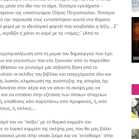
 μέσα στο ίδιο του το αίμα. Τέσσερα εγκλήματα –
ό δαιμόνιο της υπαστυνόμου Όλγας Πετροπούλου. Τέσσερα
πό την παρουσία τους εντοπίστηκαν κοντά στα θύματα.
 φορά με το ιδεολογικό φορτίο που κουβαλάει η λέξη… Σ’
κερδίζει ή χάνει το καρέ με τις ντάμες;"
(Από το
στοχοπροσήλωση από τη μεριά του δημιουργού που έχει
ων και γεγονότων που είτε ξεκινούν από το παρελθόν
οηθήσουν να γευτούμε μία σεβαστή δόση από το
λούν οι σελίδες του βιβλίου και εισερχόμαστε όλο και
ά, λοιπόν, κλιμάκωση της ανάπτυξης της ιστορίας όχι
λανάται στον αέρα και να κάνει τη σκέψη μας να
 και να εστιάσει στην εξέταση των όποιων στοιχείων
 ή, υποθέσεις κάτι παραπάνω από προφανείς, ή, από
τως, ή, αλλιώς...
 του να ''παίξει'' με το θυμικό κομμάτι του
ε το λογικό κομμάτι της σκέψης μας που θα μας βάλει
 φούσκα μέσα στην οποία ζούμε και να ''εκτεθούμε'' στην