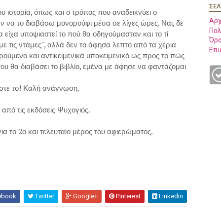
ΣΕΛ
του ιστορία, όπως και ο τρόπος που αναδεικνύει ο
Αρχ
να το διαβάσω μονορούφι μέσα σε λίγες ώρες. Ναι, δε
Πολ
α είχα υποψιαστεί το πού θα οδηγούμασταν και το τί
Όρο
 με τις ντάμες'', αλλά δεν το άφησα λεπτό από τα χέρια
Επι
ρούμενο και αντικειμενικά υποκειμενικό ως προς το πώς
που θα διαβάσει το βιβλίο, εμένα με άφησε να φαντάζομαι
στε το! Καλή ανάγνωση.
από τις εκδόσεις Ψυχογιός.
για το 2ο και τελευταίο μέρος του αφιερώματος.
ebook
Twitter
Google+
Pinterest
Linkedin