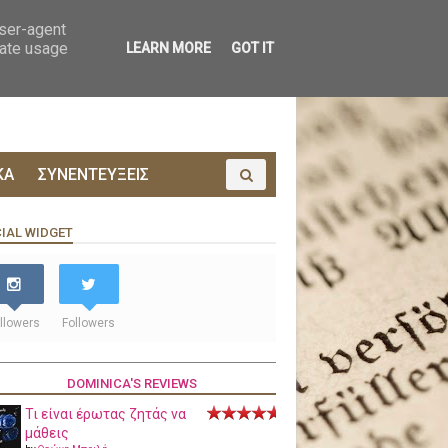
ΟΙΝΩΝΙΑ
ΠΡΟΔΗΜΟΣΙΕΥΣΗ
user-agent
rate usage
LEARN MORE
GOT IT
ΚΑ
ΣΥΝΕΝΤΕΥΞΕΙΣ
IAL WIDGET
llowers
Followers
DOMINICA'S REVIEWS
Τι είναι έρωτας ζητάς να
μάθεις