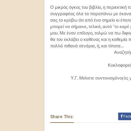
Ο μικρός όγκος του βιβλίο, η περιεκτική 
συγγραφέας όλα τα παραπάνω με έκαναν 
σας το κρύβω ότι από ένα σημείο κι έπειτ
μπορεί να σήμαινε, τελικά, αυτό ''το καρέ
μου. Με έναν επίλογο, τολμώ να πω διφο
θα τον εκλάβει ο καθένας και η καθεμία 
πολλά πιθανά σενάρια, ή, και τίποτα...
Αναζητή
Κυκλοφορεί 
Υ.Γ. Μείνετε συντονισμένοι/ες 
Share This:
Fac