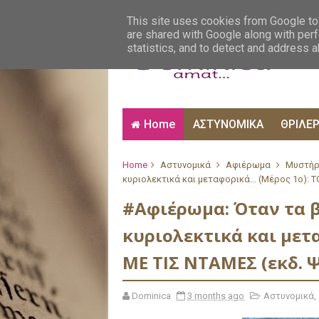
ΑΙΣΘΗΜΑΤΙΚΑ
ΑΛΗΘΙΝΕΣ ΙΣΤΟΡΙΕΣ
ΒΙ
This site uses cookies from Google to 
are shared with Google along with perf
statistics, and to detect and address 
Home
ΑΣΤΥΝΟΜΙΚΑ
ΘΡΙΛΕ
Home
Αστυνομικά
Αφιέρωμα
Μυστήρ
κυριολεκτικά και μεταφορικά... (Μέρος 1ο): 
#Αφιέρωμα: Όταν τα βι
κυριολεκτικά και μετα
ΜΕ ΤΙΣ ΝΤΑΜΕΣ (εκδ. 
Dominica
3 months ago
Αστυνομικά
,