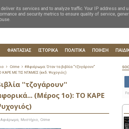
ΟΓΡΑΦΙΕΣ
ΔΥΣΤΟΠΙΚΑ
ΞΕΝΗ ΛΟΓΟΤΕΧΝΙΑ
ΦΙΛΟΣΟΦΙΚΑ
ΕΠΙΚ
deliver its services and to analyze traffic. Your IP address and 
ormance and security metrics to ensure quality of service, gene
abuse.
Ρ
ΦΑΝΤΑΣΙΑΣ
ΙΣΤΟΡΙΚΑ
ΠΟΛΙΤΙΚΑ
ΠΟΙΗΣΗ
ΠΑΙΔΙ
ιο
Crime
#Αφιέρωμα: Όταν τα βιβλία ''τζογάρουν''
SOC
ΤΟ ΚΑΡΕ ΜΕ ΤΙΣ ΝΤΑΜΕΣ (εκδ. Ψυχογιός)
βλία ''τζογάρουν''
φορικά... (Μέρος 1ο): ΤΟ ΚΑΡΕ
Fo
Ψυχογιός)
Αφιέρωμα
,
Μυστήριο
,
Crime