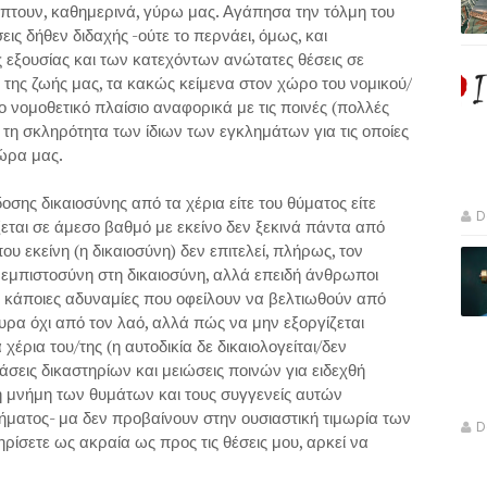
πτουν, καθημερινά, γύρω μας. Αγάπησα την τόλμη του
εις δήθεν διδαχής -ούτε το περνάει, όμως, και
ς εξουσίας και των κατεχόντων ανώτατες θέσεις σε
ς της ζωής μας, τα κακώς κείμενα στον χώρο του νομικού/
ο νομοθετικό πλαίσιο αναφορικά με τις ποινές (πολλές
ε τη σκληρότητα των ίδιων των εγκλημάτων για τις οποίες
χώρα μας.
δοσης δικαιοσύνης από τα χέρια είτε του θύματος είτε
D
ται σε άμεσο βαθμό με εκείνο δεν ξεκινά πάντα από
 εκείνη (η δικαιοσύνη) δεν επιτελεί, πλήρως, τον
ε εμπιστοσύνη στη δικαιοσύνη, αλλά επειδή άνθρωποι
ει κάποιες αδυναμίες που οφείλουν να βελτιωθούν από
ουρα όχι από τον λαό, αλλά πώς να μην εξοργίζεται
χέρια του/της (η αυτοδικία δε δικαιολογείται/δεν
σεις δικαστηρίων και μειώσεις ποινών για ειδεχθή
η μνήμη των θυμάτων και τους συγγενείς αυτών
θήματος- μα δεν προβαίνουν στην ουσιαστική τιμωρία των
D
ηρίσετε ως ακραία ως προς τις θέσεις μου, αρκεί να