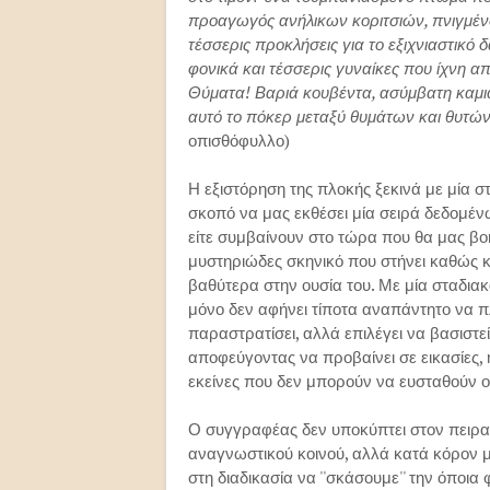
προαγωγός ανήλικων κοριτσιών, πνιγμένος
τέσσερις προκλήσεις για το εξιχνιαστικ
φονικά και τέσσερις γυναίκες που ίχνη α
Θύματα! Βαριά κουβέντα, ασύμβατη καμιά
αυτό το πόκερ μεταξύ θυμάτων και θυτών, 
οπισθόφυλλο)
Η εξιστόρηση της πλοκής ξεκινά με μία 
σκοπό να μας εκθέσει μία σειρά δεδομέν
είτε συμβαίνουν στο τώρα που θα μας β
μυστηριώδες σκηνικό που στήνει καθώς κυ
βαθύτερα στην ουσία του. Με μία σταδιακ
μόνο δεν αφήνει τίποτα αναπάντητο να π
παραστρατίσει, αλλά επιλέγει να βασιστεί
αποφεύγοντας να προβαίνει σε εικασίες,
εκείνες που δεν μπορούν να ευσταθούν ού
Ο συγγραφέας δεν υποκύπτει στον πειρασμό
αναγνωστικού κοινού, αλλά κατά κόρον μ
στη διαδικασία να ''σκάσουμε'' την όποια