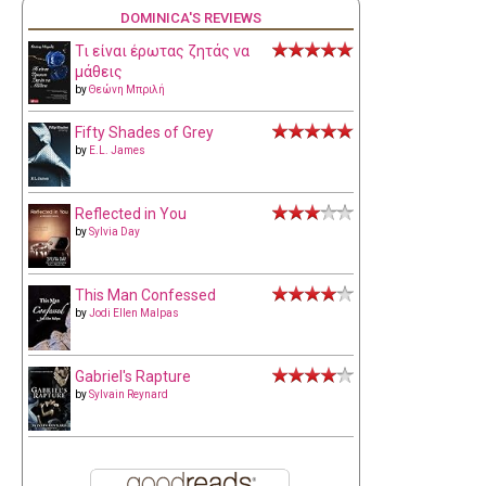
DOMINICA'S REVIEWS
Τι είναι έρωτας ζητάς να
μάθεις
by
Θεώνη Μπριλή
Fifty Shades of Grey
by
E.L. James
Reflected in You
by
Sylvia Day
This Man Confessed
by
Jodi Ellen Malpas
Gabriel's Rapture
by
Sylvain Reynard