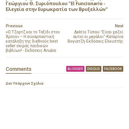
Γεώργιου Θ. Συριόπουλου "El Funcionario -
Ελεγεία στην Ευρωκρατία των Βρυξελλών"
Previous
Next
«Ο Τζορτζ και το Ταξίδι στον
Δελτίο Τύπου-"Είναι χαζοί
Χρόνο» – Η συναρπαστική
αυτοί οι μεγάλοι"-Κατερίνα
κατάληξη της διεθνούς best
Βογιατζή-Εκδόσεις Ελκυστής
seller σειράς παιδικών
βιβλίων! - Εκδόσεις Anubis
Comment
s
BLOGGER
DISQUS
FACEBOOK
Δεν Υπάρχουν Σχόλια: