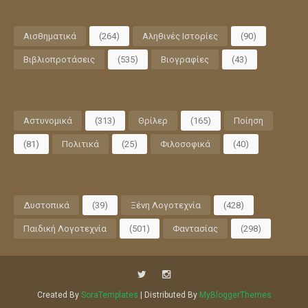
Αισθηματικά
(264)
Αληθινές Ιστορίες
(90)
Βιβλιοπροτάσεις
(535)
Βιογραφίες
(43)
Αστυνομικά
(313)
Θρίλερ
(165)
Ποίηση
(81)
Πολιτικά
(25)
Φιλοσοφικά
(40)
Δυστοπικά
(39)
Ξένη Λογοτεχνία
(428)
Παιδική Λογοτεχνία
(501)
Φαντασίας
(298)
Created By
SoraTemplates
| Distributed By
MyBloggerThemes