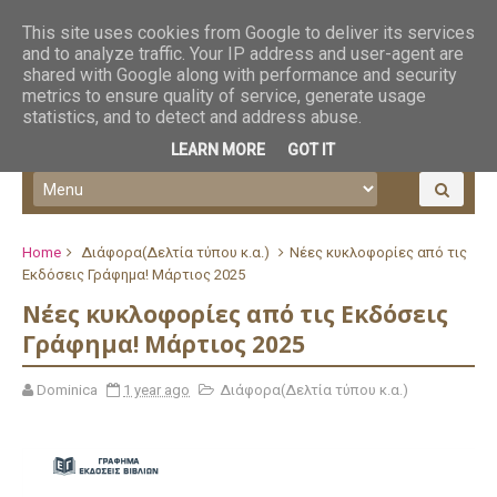
This site uses cookies from Google to deliver its services
and to analyze traffic. Your IP address and user-agent are
shared with Google along with performance and security
metrics to ensure quality of service, generate usage
statistics, and to detect and address abuse.
LEARN MORE
GOT IT
Home
Διάφορα(Δελτία τύπου κ.α.)
Νέες κυκλοφορίες από τις
Εκδόσεις Γράφημα! Μάρτιος 2025
Νέες κυκλοφορίες από τις Εκδόσεις
Γράφημα! Μάρτιος 2025
Dominica
1 year ago
Διάφορα(Δελτία τύπου κ.α.)